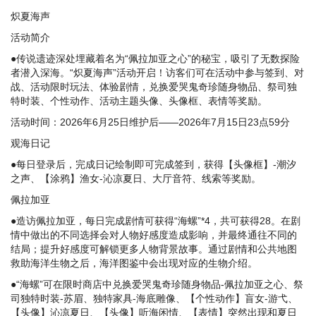
炽夏海声
活动简介
●传说遗迹深处埋藏着名为“佩拉加亚之心”的秘宝，吸引了无数探险
者潜入深海。“炽夏海声”活动开启！访客们可在活动中参与签到、对
战、活动限时玩法、体验剧情，兑换爱哭鬼奇珍随身物品、祭司独
特时装、个性动作、活动主题头像、头像框、表情等奖励。
活动时间：2026年6月25日维护后——2026年7月15日23点59分
观海日记
●每日登录后，完成日记绘制即可完成签到，获得【头像框】-潮汐
之声、【涂鸦】渔女-沁凉夏日、大厅音符、线索等奖励。
佩拉加亚
●造访佩拉加亚，每日完成剧情可获得“海螺”*4，共可获得28。在剧
情中做出的不同选择会对人物好感度造成影响，并最终通往不同的
结局；提升好感度可解锁更多人物背景故事。通过剧情和公共地图
救助海洋生物之后，海洋图鉴中会出现对应的生物介绍。
●“海螺”可在限时商店中兑换爱哭鬼奇珍随身物品-佩拉加亚之心、祭
司独特时装-苏眉、独特家具-海底雕像、【个性动作】盲女-游弋、
【头像】沁凉夏日、【头像】听海闲情、【表情】突然出现和夏日