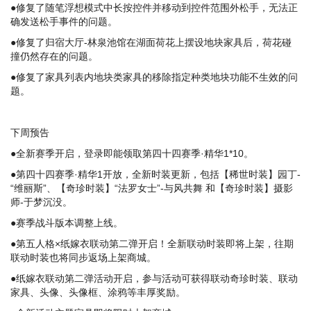
●修复了随笔浮想模式中长按控件并移动到控件范围外松手，无法正
确发送松手事件的问题。
●修复了归宿大厅-林泉池馆在湖面荷花上摆设地块家具后，荷花碰
撞仍然存在的问题。
●修复了家具列表内地块类家具的移除指定种类地块功能不生效的问
题。
下周预告
●全新赛季开启，登录即能领取第四十四赛季·精华1*10。
●第四十四赛季·精华1开放，全新时装更新，包括【稀世时装】园丁-
“维丽斯”、【奇珍时装】“法罗女士”-与风共舞 和【奇珍时装】摄影
师-于梦沉没。
●赛季战斗版本调整上线。
●第五人格×纸嫁衣联动第二弹开启！全新联动时装即将上架，往期
联动时装也将同步返场上架商城。
●纸嫁衣联动第二弹活动开启，参与活动可获得联动奇珍时装、联动
家具、头像、头像框、涂鸦等丰厚奖励。