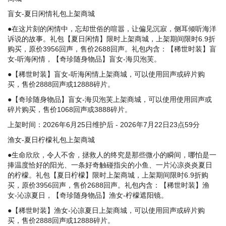
盲女-夏日闲情礼包上架商城
●在这片刻的闲情中，忘却世俗的喧嚣，让偏见沉寂，侧耳倾听海洋
诉说的故事。礼包【夏日闲情】限时上架商城，上架期间限时6.9折
购买，原价3956回声，售价2688回声。礼包内含：【稀世时装】盲
女-听海闲情，【奇珍随身物品】盲女-海贝泡芙。
●【稀世时装】盲女-听海闲情上架商城，可以使用回声或碎片购
买，售价2888回声或12888碎片。
●【奇珍随身物品】盲女-海贝泡芙上架商城，可以使用使用回声或
碎片购买，售价1068回声或3888碎片。
上架时间：2026年6月25日维护后 - 2026年7月22日23点59分
渔女-夏日柠檬礼包上架商城
●生命欣欣，令人不舍，拯救人的终究是那些微小的瞬间，哪怕是一
捧温度恰好的阳光、一条好奇触碰指尖的小鱼、一片沁凉炎炎夏日
的柠檬。礼包【夏日柠檬】限时上架商城，上架期间限时6.9折购
买，原价3956回声，售价2688回声。礼包内含：【稀世时装】渔
女-沁凉夏日，【奇珍随身物品】渔女-柠檬遮阳镜。
●【稀世时装】渔女-沁凉夏日上架商城，可以使用回声或碎片购
买，售价2888回声或12888碎片。