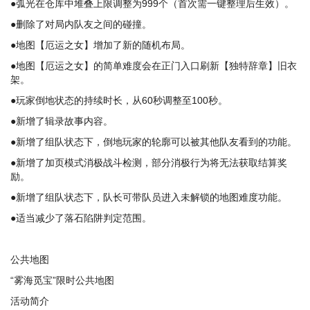
●弧光在仓库中堆叠上限调整为999个（首次需一键整理后生效）。
●删除了对局内队友之间的碰撞。
●地图【厄运之女】增加了新的随机布局。
●地图【厄运之女】的简单难度会在正门入口刷新【独特辞章】旧衣
架。
●玩家倒地状态的持续时长，从60秒调整至100秒。
●新增了辑录故事内容。
●新增了组队状态下，倒地玩家的轮廓可以被其他队友看到的功能。
●新增了加页模式消极战斗检测，部分消极行为将无法获取结算奖
励。
●新增了组队状态下，队长可带队员进入未解锁的地图难度功能。
●适当减少了落石陷阱判定范围。
公共地图
“雾海觅宝”限时公共地图
活动简介