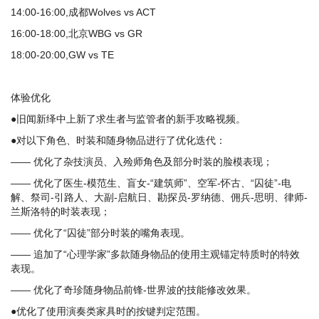
14:00-16:00,成都Wolves vs ACT
16:00-18:00,北京WBG vs GR
18:00-20:00,GW vs TE
体验优化
●旧闻新绎中上新了求生者与监管者的新手攻略视频。
●对以下角色、时装和随身物品进行了优化迭代：
—— 优化了杂技演员、入殓师角色及部分时装的脸模表现；
—— 优化了医生-模范生、盲女-“建筑师”、空军-怀古、“囚徒”-电
解、祭司-引路人、大副-启航日、勘探员-罗纳德、佣兵-思明、律师-
兰斯洛特的时装表现；
—— 优化了“囚徒”部分时装的嘴角表现。
—— 追加了“心理学家”多款随身物品的使用主观锚定特质时的特效
表现。
—— 优化了奇珍随身物品前锋-世界波的技能修改效果。
●优化了使用演奏类家具时的按键判定范围。