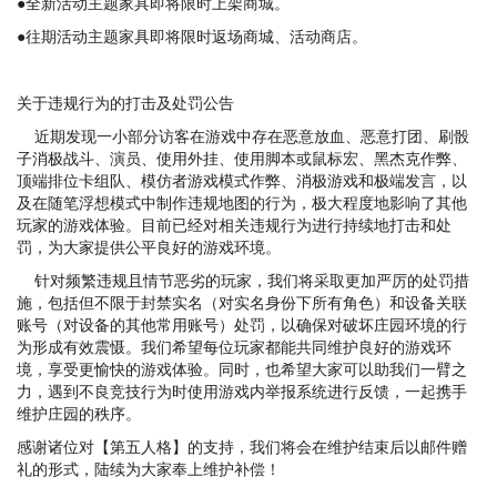
●全新活动主题家具即将限时上架商城。
●往期活动主题家具即将限时返场商城、活动商店。
关于违规行为的打击及处罚公告
近期发现一小部分访客在游戏中存在恶意放血、恶意打团、刷骰
子消极战斗、演员、使用外挂、使用脚本或鼠标宏、黑杰克作弊、
顶端排位卡组队、模仿者游戏模式作弊、消极游戏和极端发言，以
及在随笔浮想模式中制作违规地图的行为，极大程度地影响了其他
玩家的游戏体验。目前已经对相关违规行为进行持续地打击和处
罚，为大家提供公平良好的游戏环境。
针对频繁违规且情节恶劣的玩家，我们将采取更加严厉的处罚措
施，包括但不限于封禁实名（对实名身份下所有角色）和设备关联
账号（对设备的其他常用账号）处罚，以确保对破坏庄园环境的行
为形成有效震慑。我们希望每位玩家都能共同维护良好的游戏环
境，享受更愉快的游戏体验。同时，也希望大家可以助我们一臂之
力，遇到不良竞技行为时使用游戏内举报系统进行反馈，一起携手
维护庄园的秩序。
感谢诸位对【第五人格】的支持，我们将会在维护结束后以邮件赠
礼的形式，陆续为大家奉上维护补偿！