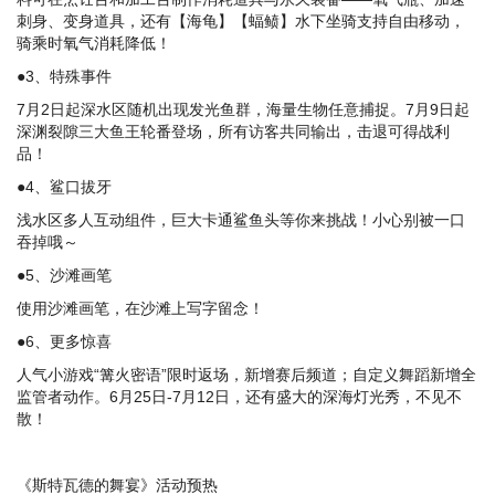
刺身、变身道具，还有【海龟】【蝠鲼】水下坐骑支持自由移动，
骑乘时氧气消耗降低！
●3、特殊事件
7月2日起深水区随机出现发光鱼群，海量生物任意捕捉。7月9日起
深渊裂隙三大鱼王轮番登场，所有访客共同输出，击退可得战利
品！
●4、鲨口拔牙
浅水区多人互动组件，巨大卡通鲨鱼头等你来挑战！小心别被一口
吞掉哦～
●5、沙滩画笔
使用沙滩画笔，在沙滩上写字留念！
●6、更多惊喜
人气小游戏“篝火密语”限时返场，新增赛后频道；自定义舞蹈新增全
监管者动作。6月25日-7月12日，还有盛大的深海灯光秀，不见不
散！
《斯特瓦德的舞宴》活动预热