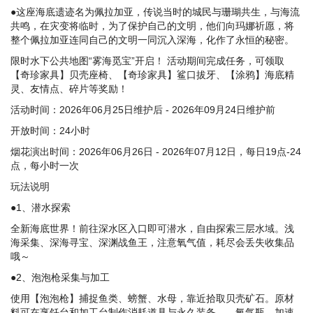
●这座海底遗迹名为佩拉加亚，传说当时的城民与珊瑚共生，与海流
共鸣，在灾变将临时，为了保护自己的文明，他们向玛娜祈愿，将
整个佩拉加亚连同自己的文明一同沉入深海，化作了永恒的秘密。
限时水下公共地图“雾海觅宝”开启！ 活动期间完成任务，可领取
【奇珍家具】贝壳座椅、【奇珍家具】鲨口拔牙、【涂鸦】海底精
灵、友情点、碎片等奖励！
活动时间：2026年06月25日维护后 - 2026年09月24日维护前
开放时间：24小时
烟花演出时间：2026年06月26日 - 2026年07月12日，每日19点-24
点，每小时一次
玩法说明
●1、潜水探索
全新海底世界！前往深水区入口即可潜水，自由探索三层水域。浅
海采集、深海寻宝、深渊战鱼王，注意氧气值，耗尽会丢失收集品
哦～
●2、泡泡枪采集与加工
使用【泡泡枪】捕捉鱼类、螃蟹、水母，靠近拾取贝壳矿石。原材
料可在烹饪台和加工台制作消耗道具与永久装备——氧气瓶、加速