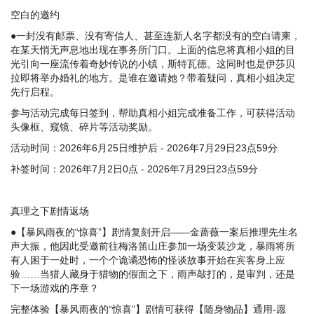
空白的邀约
●一封没有邮票、没有寄信人、甚至连新人名字都没有的空白请柬，
在某天悄无声息地出现在事务所门口。上面的信息将真相小姐的目
光引向一座流传着奇妙传说的小镇，斯特瓦德。这同时也是伊莎贝
拉即将举办婚礼的地方。是谁在邀请她？带着疑问，真相小姐决定
先行启程。
参与活动完成每日签到，帮助真相小姐完成准备工作，可获得活动
头像框、窥镜、碎片等活动奖励。
活动时间：2026年6月25日维护后 - 2026年7月29日23点59分
补签时间：2026年7月2日0点 - 2026年7月29日23点59分
真理之下剧情返场
●【暴风雨夜的“惊喜”】剧情复刻开启——金蔷薇一案后推理先生名
声大振，他因此受邀前往梅洛笛山庄参加一场变装沙龙，暴雨将所
有人困于一处时，一个个诡谲恐怖的怪谈故事开始在宾客身上应
验……当猎人藏身于猎物的假面之下，雨声敲打的，是审判，还是
下一场游戏的序章？
完整体验【暴风雨夜的“惊喜”】剧情可获得【随身物品】通用-愿