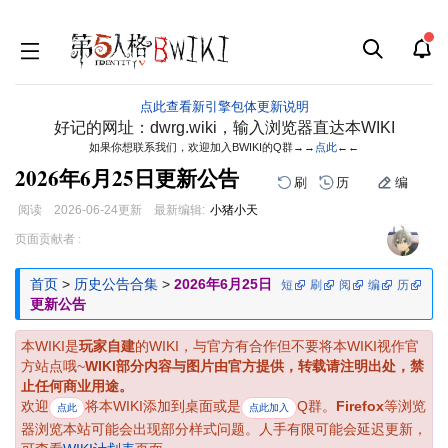
点此查看新引擎包体更新说明
好记的网址：dwrg.wiki，输入浏览器直达本WIKI
如果你想联系我们，欢迎加入BWIKI的Q群→→
点此
←←
2026年6月25日更新公告
刷
历
编
阅读
2026-06-24
更新
最新编辑:
小猪小天
跳
跳
页面贡献者 :
到
到
导
搜
首页
>
历史公告合集
>
2026年6月25日
短
刷
阅
编
历
航
索
更新公告
本WIKI是
玩家自建
的WIKI，与官方有合作但不要将本WIKI视作官
方站点哦~
WIKI部分内容与图片由官方提供，转载请注明出处，禁
止任何商业用途。
欢迎
将本WIKI添加到桌面或是
Q群。
Firefox
等浏览
点此
点此加入
器浏览本站可能会出现部分样式问题。人手有限可能会延迟更新，