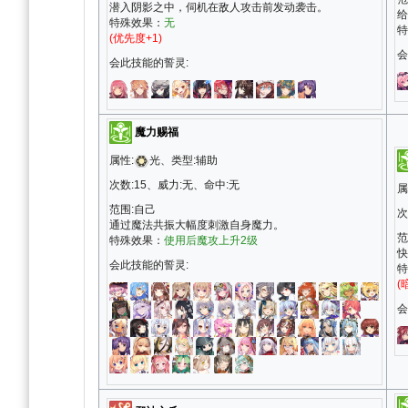
潜入阴影之中，伺机在敌人攻击前发动袭击。
给
特殊效果：
无
特
(优先度+1)
会
会此技能的誓灵:
魔力赐福
属性:
光、类型:辅助
次数:15、威力:无、命中:无
属
范围:自己
次
通过魔法共振大幅度刺激自身魔力。
范
特殊效果：
使用后魔攻上升2级
快
会此技能的誓灵:
特
(
会