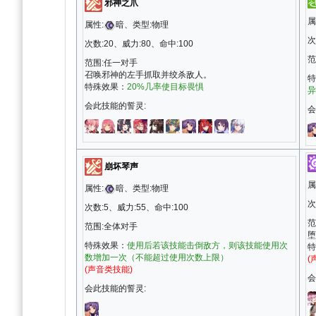
邪神之爪
属
属性:
暗、类型:物理
次
次数:20、威力:80、命中:100
范
范围:任一对手
召唤邪神的左手抓取并绞杀敌人。
特
特殊效果：
20%几率使目标畏惧
异
会此技能的誓灵:
会
崩坏琴声
属
属性:
暗、类型:物理
次
次数:5、威力:55、命中:100
范
范围:全体对手
堕
特殊效果：
使用后若该技能击倒敌方，则该技能使用次
特
数增加一次（不能超过使用次数上限）
(
(声音类技能)
会
会此技能的誓灵: