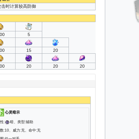
攻击时计算较高防御
00
5
00
15
20
00
20
20
20
心灵暗示
性:
暗、类型:辅助
数:10、威力:无、命中:无
围:任一对手