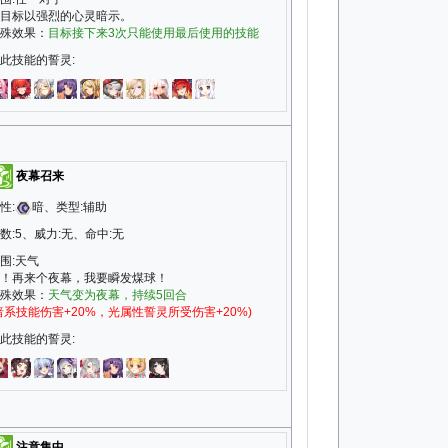
目标以强烈的心灵暗示。
殊效果：
目标接下来3次只能使用最后使用的技能
此技能的誓灵:
夜幕召来
性:
暗、类型:辅助
数:5、威力:无、命中:无
围:天气
！再来个夜幕，我要瞬发煤球！
殊效果：
天气变为夜幕，持续5回合
暗系技能伤害+20%，光属性誓灵所受伤害+20%)
此技能的誓灵:
注意集中