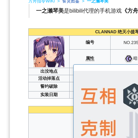
方舟指令WIKI
>
誓灵图鉴
>
一之濑琴美
一之濑琴美
是bilibili代理的手机游戏
《方
CLANNAD 绝灭小提
编号
NO.23
属性
暗
出没地点
活动掉落点
誓约破除
实装日期
2
性能