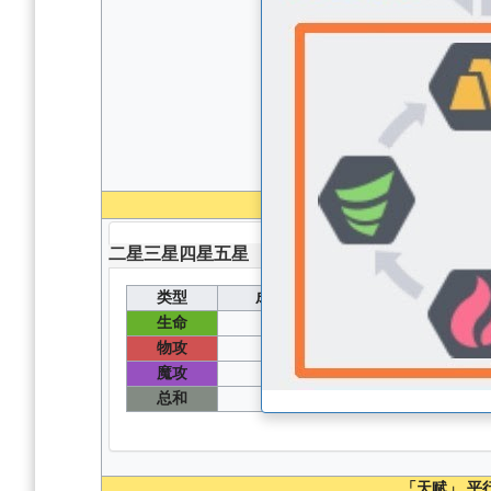
100
级 无圣器无核心
二星
三星
四星
五星
类型
成长值
能力值
生命
99
1540
物攻
126
642
魔攻
75
387
总和
584
「天赋」
平