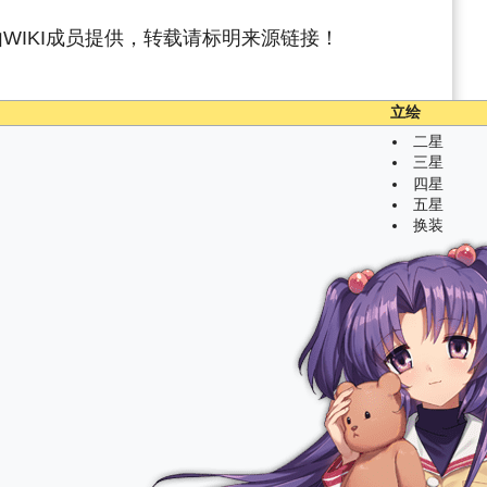
WIKI成员提供，转载请标明来源链接！
立绘
二星
三星
四星
五星
换装