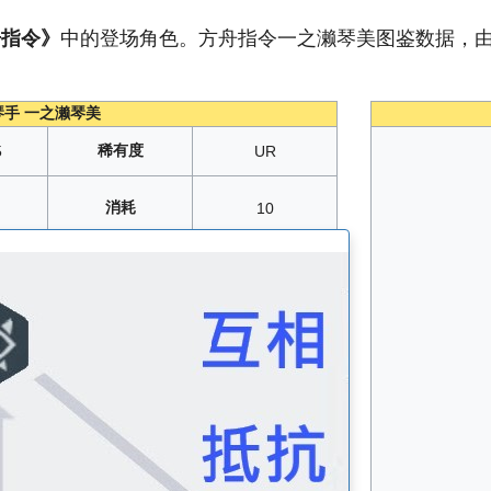
舟指令》
中的登场角色。方舟指令一之濑琴美图鉴数据，由
琴手 一之濑琴美
稀有度
5
UR
消耗
10
动荡的时空
20
、10
019年11月28日
生命
A
速度
B+