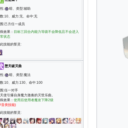
性:
暗、类型:辅助
数:10、威力:无、命中:无
围:己方任一成员
殊效果：
目标三回合内能力等级不会降低且不会进入
常状态
此技能的誓灵:
堕天破灭曲
性:
暗、类型:魔法
数:10、威力:130、命中:100
围:任一对手
天使引爆自身魔力激奏的灭世乐曲。
殊效果：
使用后使用者魔攻下降2级
声音类技能)
此技能的誓灵: