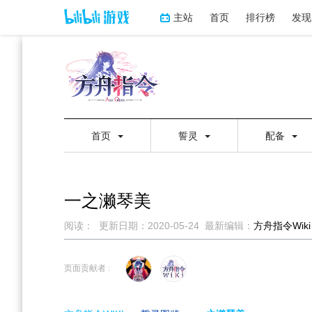
主站
首页
排行榜
发现
首页
誓灵
配备
一之濑琴美
阅读：
更新日期：
2020-05-24
最新编辑：
方舟指令Wiki
跳
跳
到
到
页面贡献者 :
导
搜
航
索