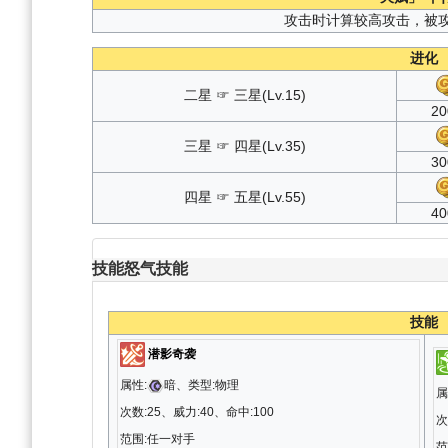
攻击时计算较高攻击，被
进化
二星 ☞ 三星(Lv.15)
20
三星 ☞ 四星(Lv.35)
30
四星 ☞ 五星(Lv.55)
40
技能
怒气技能
技能
潜影奇袭
属性:
暗、类型:物理
属
次数:25、威力:40、命中:100
次
范围:任一对手
范