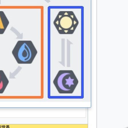
物攻
S
物防
A
魔攻
B+
魔防
A+
无能源分配能力值
类型
成长值
能力值
速度
83
427
物防
95
487
魔防
106
542
行世界