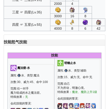
2000
4
三星 ☞ 四星(Lv.35)
3000
16
8
四星 ☞ 五星(Lv.55)
4000
8
6
42
技能
怒气技能
技能
明镜止水
魔法箭-水
属性:
水、类型:辅助
属性:
水、类型:魔法
次数:15、威力:无、命中:无
次数:30、威力:45、命中:100
范围:自己
不为所动，明澈心境。
范围:任一对手
特殊效果：
魔攻、魔防上升1级
魔力组成的水之魔法箭。
特殊效果：
无
会此技能的誓灵:
会此技能的誓灵: