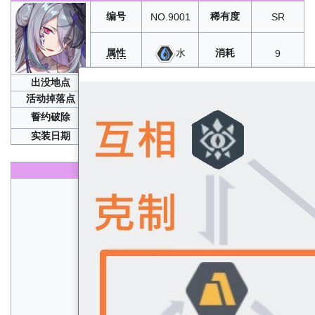
编号
稀有度
NO.9001
SR
属性
消耗
水
9
出没地点
暗噬
活动掉落点
誓约破除
10
、5
实装日期
2019年09月06日
性能
生命
A
速度
B+
物攻
B
物防
B
魔攻
S+