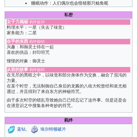
睡眠动作：人们偶尔也会怪错那只鲶鱼呢
私密
女子力揭秘
羁绊值30
料理水平：一星（失去了味觉）
家务能力：二星
在乎的东西
羁绊值60
兴趣：和御灵士待在一起
喜欢的供品：封印符咒
憧憬的对象：御灵士
从前的故事
羁绊值80
在无尽的黑暗之中，以味觉和部分身体作为交换，融合了混沌的
力量。
在某个时空，无法制御自己身后的龙酱的八歧大蛇曾经和蚩尤相
遇过，并且得到了来自东方的神秘符咒。
由于多次时空的错乱导致她自己已经忘记了这件事。但是还是会
在潜意识之中搜集各种奇妙的符咒。
羁绊
蓝钻
、
埃尔特顿破片