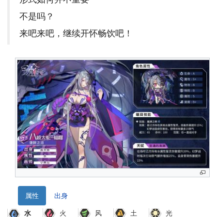
不是吗？
来吧来吧，继续开怀畅饮吧！
誓
灵
导
航
属性
出身
火
风
土
光
水