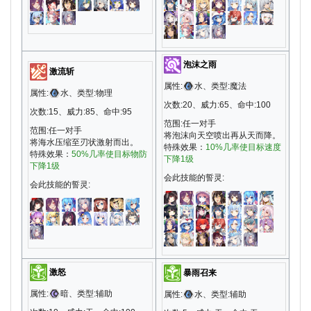
泡沫之雨
激流斩
属性:
水、类型:魔法
属性:
水、类型:物理
次数:20、威力:65、命中:100
次数:15、威力:85、命中:95
范围:任一对手
范围:任一对手
将泡沫向天空喷出再从天而降。
将海水压缩至刃状激射而出。
特殊效果：
10%几率使目标速度
特殊效果：
50%几率使目标物防
下降1级
下降1级
会此技能的誓灵:
会此技能的誓灵:
激怒
暴雨召来
属性:
暗、类型:辅助
属性:
水、类型:辅助