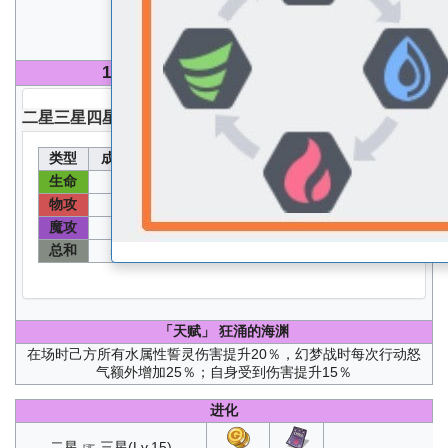
魔防
S
100
级 无圣器无核心无能源分配能力值
二星
三星
四星
五星
类型
成长值
能力值
类型
成长值
能力值
生命
速度
95
1500
82
422
物攻
物防
60
312
61
317
魔攻
魔防
136
692
121
617
总和
555
「天赋」
狂涌的海渊
在场时己方所有水属性誓灵伤害提升20％，幻梦战时每次行动怒
气额外增加25％；自身受到伤害提升15％
进化
二星 ☞ 三星(Lv.15)