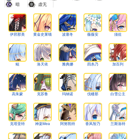
暗
虚无
伊邪那美
黄金史莱喵
波塞冬
薇薇安
须佐
鲲
洛天依
雅典娜
四糸乃
加百列
高朱蒙
克苏鲁
玛纳诺
伐楼那
白雪公主
克塔亚特
神楽Mea
阿努凯特
香风智乃
兰斯洛特