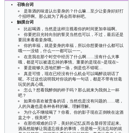
召唤台词
是靠酒的味道认出妾身的？什么嘛…至少让妾身好好打
个招呼啊。那么就为了再会而举杯吧。
触摸台词
比起喝酒，当然是这样注视着你的时间更加幸福啊。
你要把目光转向别的誓灵当然也可以，不过，最后还是
要回来看着妾身哦。
你的幸福，就是妾身的幸福，所以你想要做什么都可以
哦一一没错，什么一一都可以一一。
在意我在那个时空中经历了什么啊……没有什么大事
哦，都是可以被遗忘掉的事情。重要的是现在~是现在~
要是能够久违地烂醉一场，倒是也不错呢…
真是可惜，现在已经没有什么机会可以喝醉说胡话了
呢。不过这也说明我对你说的每一句话，都是不带有丝毫
玩笑的真心哦。
怎么？想看我醉倒的样子吗？那么就来为我倒上一杯
吧？
如果你喜欢被责备的话，当然也是没有问题的……嗯，
人的兴趣也是各种各样的嘛。理解理解。
为什么不继续喝了？你看。你的影子现在正倒映在这酒
盅之中，很美吧？
在那些艰难的日子，美好的记忆反而会显得苦涩起来。
酒虽然能够让我遗忘很多的事情，但是唯一无法忘却的就