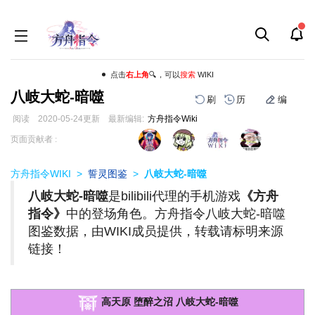
点击
右上角
🔍，可以
搜索
WIKI
八岐大蛇-暗噬
刷
历
编
阅读
2020-05-24
更新
最新编辑:
方舟指令Wiki
跳
跳
页面贡献者 :
到
到
导
搜
方舟指令WIKI
>
誓灵图鉴
>
八岐大蛇-暗噬
航
索
八岐大蛇-暗噬
是bilibili代理的手机游戏
《方舟
指令》
中的登场角色。方舟指令八岐大蛇-暗噬
图鉴数据，由WIKI成员提供，转载请标明来源
链接！
高天原 堕醉之沼 八岐大蛇-暗噬