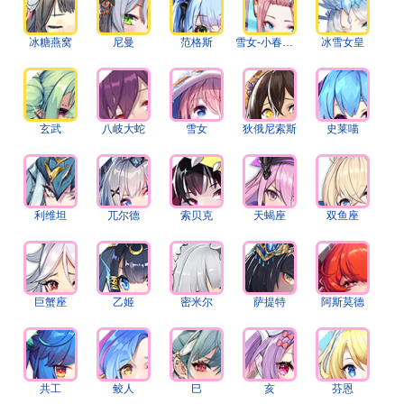
冰糖燕窝
尼曼
范格斯
雪女-小春日和
冰雪女皇
玄武
八岐大蛇
雪女
狄俄尼索斯
史莱喵
利维坦
兀尔德
索贝克
天蝎座
双鱼座
巨蟹座
乙姬
密米尔
萨提特
阿斯莫德
共工
鲛人
巳
亥
芬恩