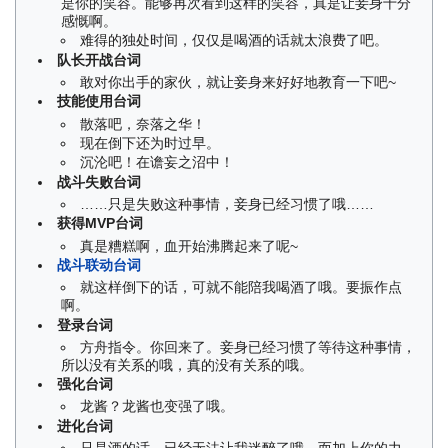
是你的笑容。能够再次看到这样的笑容，真是让妾身十分
感慨啊。
难得的独处时间，仅仅是喝酒的话就太浪费了吧。
队长开战台词
敢对你出手的家伙，就让妾身来好好地教育一下吧~
技能使用台词
散落吧，奈落之华！
现在倒下还为时过早。
沉沦吧！在谵妄之沼中！
战斗失败台词
……只是失败这种事情，妾身已经习惯了哦……
获得MVP台词
真是糟糕啊，血开始沸腾起来了呢~
战斗联动台词
就这样倒下的话，可就不能陪我喝酒了哦。要振作点
啊。
登录台词
方舟指令。你回来了。妾身已经习惯了等待这种事情，
所以没有关系的哦，真的没有关系的哦。
强化台词
龙酱？龙酱也变强了哦。
进化台词
只是酒的话，已经无法让我迷醉了哦。而加上你的力