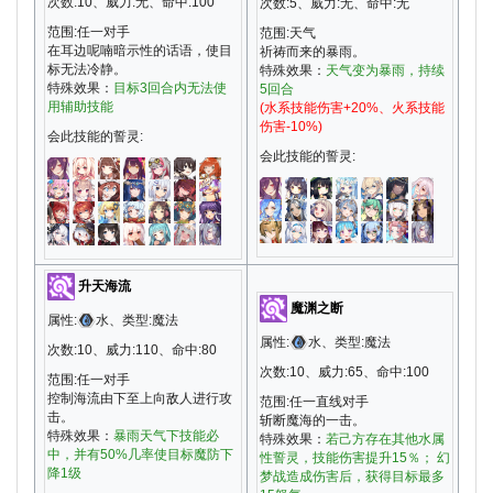
次数:10、威力:无、命中:100
次数:5、威力:无、命中:无
范围:任一对手
范围:天气
在耳边呢喃暗示性的话语，使目
祈祷而来的暴雨。
标无法冷静。
特殊效果：
天气变为暴雨，持续
特殊效果：
目标3回合内无法使
5回合
用辅助技能
(水系技能伤害+20%、火系技能
伤害-10%)
会此技能的誓灵:
会此技能的誓灵:
升天海流
魔渊之断
属性:
水、类型:魔法
属性:
水、类型:魔法
次数:10、威力:110、命中:80
次数:10、威力:65、命中:100
范围:任一对手
控制海流由下至上向敌人进行攻
范围:任一直线对手
击。
斩断魔海的一击。
特殊效果：
暴雨天气下技能必
特殊效果：
若己方存在其他水属
中，并有50%几率使目标魔防下
性誓灵，技能伤害提升15％； 幻
降1级
梦战造成伤害后，获得目标最多