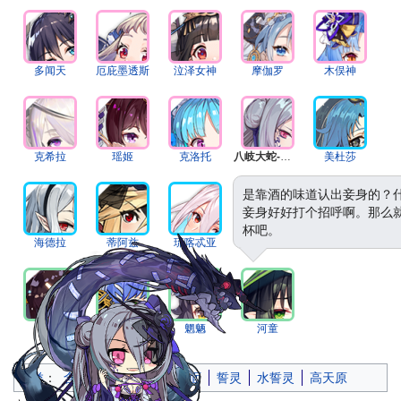
多闻天
厄庇墨透斯
泣泽女神
摩伽罗
木俣神
克希拉
瑶姬
克洛托
八岐大蛇-暗噬
美杜莎
是靠酒的味道认出妾身的？
妾身好好打个招呼啊。那么
杯吧。
海德拉
蒂阿兹
琉喀忒亚
塔沃里特
那伽
桥姬
塞壬
魍魉
河童
分类
：
含有受损文件链接的页面
誓灵
水誓灵
高天原