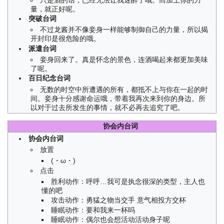
量，就正好呢。
突破台词
不过龙酱并不像妾身一样能够制御自己的力量，所以揭
开封印是很危险的哦。
派遣台词
妾身回来了。真是怀念的景色，连酒喝起来都更加美味
了呢。
百日纪念台词
无数的时空中所遭遇的所有，都抵不上与你在一起的时
间。妾身十分感谢命运哦，带着我再次来到你的身边。所
以对于过去所发生的事情，就不必再去追究了吧。
协会内台词
协会内台词
放置
(・ω・)
点击
胜利动作：呼呼…我可是执念很深的类型，主人也
懂的吧
攻击动作：勇猛之物当交手 意气相投方交杯
睡眠动作：要和我来一杯吗
睡眠动作：偶尔也会想活动活动身子呢