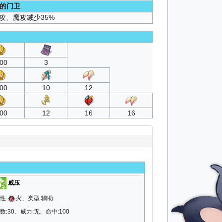
的门卫
攻、魔攻减少35%
00
3
00
10
12
00
12
16
16
威压
性:
火、类型:辅助
数:30、威力:无、命中:100