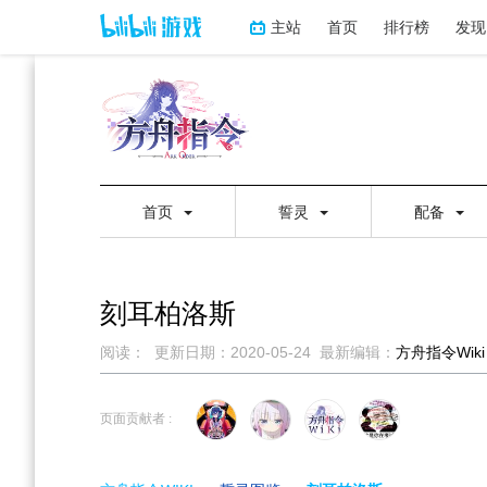
主站
首页
排行榜
发现
首页
誓灵
配备
刻耳柏洛斯
阅读：
更新日期：
2020-05-24
最新编辑：
方舟指令Wiki
跳
跳
到
到
页面贡献者 :
导
搜
航
索