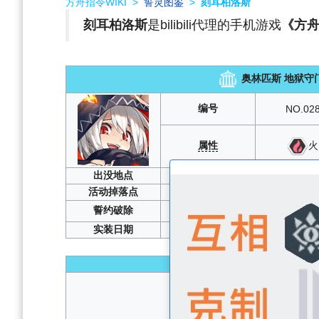
方舟指令WIKI
>
誓灵图鉴
>
刻耳柏洛斯
刻耳柏洛斯
是bilibili代理的手机游戏
《方
奥林匹斯 地狱守
编号
NO.02
属性
火
出没地点
誓灵召唤
、
2-1
、
活动掉落点
光沉月夜樱绽日和
誓约破除
实装日期
2
性能