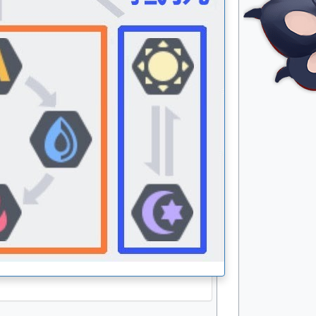
速度
A+
物攻
S+
物防
B
魔攻
S
魔防
B
无能源分配能力值
类型
成长值
能力值
速度
110
562
物防
60
312
魔防
60
312