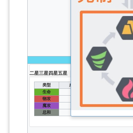
100
级 无圣器无核心
二星
三星
四星
五星
类型
成长值
能力值
生命
65
1200
物攻
140
712
魔攻
125
637
总和
560