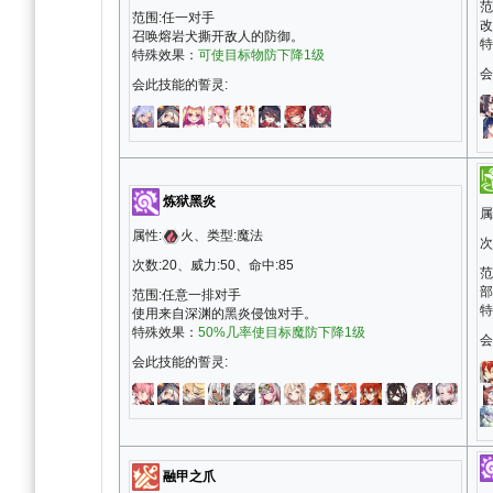
范
范围:任一对手
改
召唤熔岩犬撕开敌人的防御。
特
特殊效果：
可使目标物防下降1级
会
会此技能的誓灵:
炼狱黑炎
属
属性:
火、类型:魔法
次
次数:20、威力:50、命中:85
范
部
范围:任意一排对手
特
使用来自深渊的黑炎侵蚀对手。
特殊效果：
50%几率使目标魔防下降1级
会
会此技能的誓灵:
融甲之爪