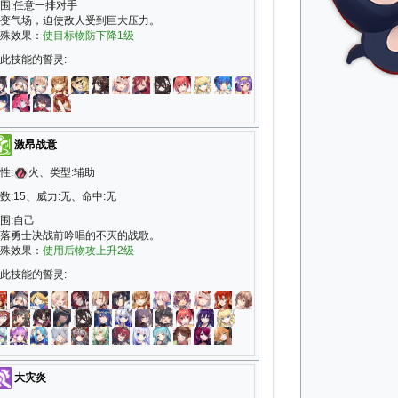
围:任意一排对手
变气场，迫使敌人受到巨大压力。
殊效果：
使目标物防下降1级
此技能的誓灵:
激昂战意
性:
火、类型:辅助
数:15、威力:无、命中:无
围:自己
落勇士决战前吟唱的不灭的战歌。
殊效果：
使用后物攻上升2级
此技能的誓灵:
大灾炎