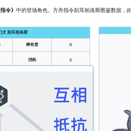
舟指令》
中的登场角色。方舟指令刻耳柏洛斯图鉴数据，由
门犬 刻耳柏洛斯
稀有度
8
R
消耗
8
2-4
、
3-4
、
4-3
、
5-1
、
5-2
、
6-2
：
1-3
/
1-7
/
1-8
/
1-9
/
2-1
/
2-5
/
2-7
/
3-3
4
、2
018年09月20日
生命
B