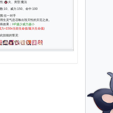
性:
火、类型:魔法
数:10、威力:150、命中:100
围:任一对手
用生灵气息召唤出毁灭性的灾厄之炎。
殊效果：
HP越少威力越小
威力=150x当前生命值/最大生命值)
此技能的誓灵: