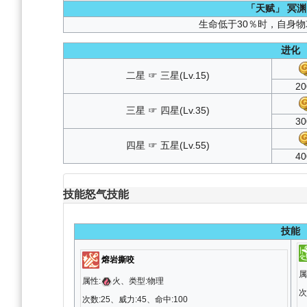
「天赋」
冥渊
生命低于30％时，自身物
进化
二星 ☞ 三星(Lv.15)
20
三星 ☞ 四星(Lv.35)
30
四星 ☞ 五星(Lv.55)
40
技能
怒气技能
技能
熔岩撕咬
属
属性:
火、类型:物理
次
次数:25、威力:45、命中:100