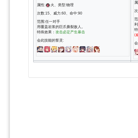
属
属性:
火、类型:物理
次
次数:15、威力:60、命中:90
范
范围:任一对手
利
用覆盖岩浆的巨爪撕裂敌人。
特
特殊效果：
攻击必定产生暴击
(
会此技能的誓灵:
会