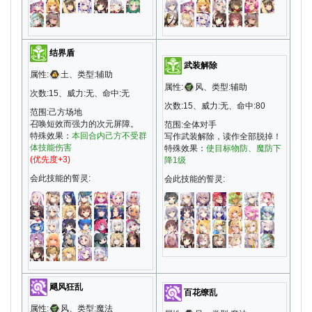
结界盾
武装解除
属性:
土、类型:辅助
属性:
风、类型:辅助
次数:15、威力:无、命中:无
次数:15、威力:无、命中:80
范围:己方场地
召唤短效而强力的次元屏障。
范围:全体对手
特殊效果：
本回合内己方不受群
写作武装解除，读作全部脱掉！
体技能伤害
特殊效果：
使目标物防、魔防下
(优先度+3)
降1级
会此技能的誓灵:
会此技能的誓灵:
飓风狂乱
百花缭乱
属性:
风、类型:魔法