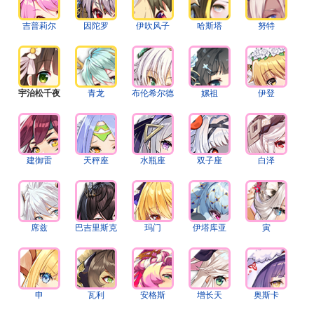
吉普莉尔
因陀罗
伊吹风子
哈斯塔
努特
宇治松千夜
青龙
布伦希尔德
嫘祖
伊登
建御雷
天秤座
水瓶座
双子座
白泽
席兹
巴吉里斯克
玛门
伊塔库亚
寅
申
瓦利
安格斯
增长天
奥斯卡