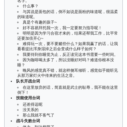
名字。
什么事？
与其说是面包的话，倒不如说是面粉的味道呢，很温柔
的味道呢。
真是个有趣的孩子~
好不容易拜托我一次，我一定要努力指导呢！
明明是因为学习合宿才来的，结果还帮我工作，比平常
还要加倍开心~
难得玩一次，要不要赌些什么？如果我赢了的话，让我
看看提比浑身湿掉之后会变成什么样子如何？
我要待到你睡觉为止，反正读完这本书需要一些时间。
因为咖啡喝太多了，所以没睡好对吗？难道你根本没
睡？
晚风的感觉真不错，就这样侧耳倾听，感觉似乎能听见
从那万家灯火中传来的生活之音。
队长开战台词
在这里放弃的话，简直就是武士的耻辱，我不能在这里
倒下！
技能使用台词
还差得远呢
没关系的
那么我就不客气了
战斗失败台词
体力…到达极限了…