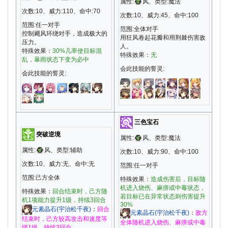
属性:
风、类型:魔法
次数:10、威力:110、命中:70
次数:10、威力:45、命中:100
范围:任一对手
范围:全体对手
控制飓风环绕对手，造成极大的
用狂风卷起花瓣和用荆棘伤害敌
压力。
人。
特殊效果：
30%几率使目标混
特殊效果：
无
乱，暴雨状态下变为必中
会此技能的誓灵:
会此技能的誓灵:
三色宝石
突破逆境
属性:
风、类型:魔法
属性:
风、类型:辅助
次数:10、威力:90、命中:100
次数:10、威力:无、命中:无
范围:任一对手
范围:己方全体
特殊效果：
造成伤害后，目标随
机进入烧伤、麻痹或中毒状态，
特殊效果：
回合结束时，己方随
若目标已在异常状态则伤害提升
机1项能力提升1级，持续3回合
30%
元素晶石(宇治松千夜)
：
回合
元素晶石(宇治松千夜)
：
敌方
结束时，己方较高攻击和速度等
全体随机进入烧伤、麻痹或中毒
级1级，持续3回合