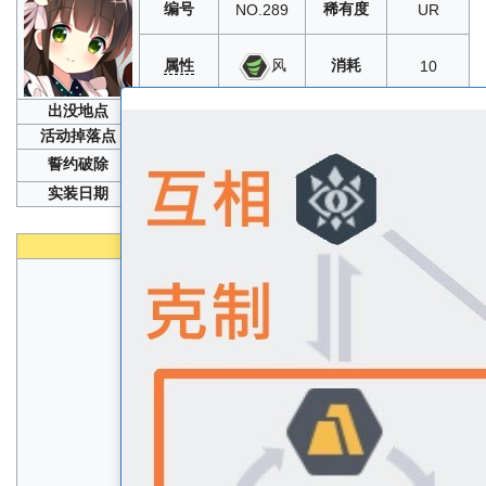
编号
稀有度
NO.289
UR
属性
消耗
风
10
出没地点
限时召唤
活动掉落点
誓约破除
20
、10
、100
实装日期
2020年07月30日
性能
生命
A
速度
S
物攻
B
物防
B
魔攻
S
魔防
A