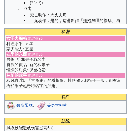
(*'▽'*)♪
点击
死亡动作：大丈夫哟~
无动作：是的，这是新作「拥抱黑曜的樱华」哟
私密
女子力揭秘
羁绊值30
料理水平: 五星
家务能力: 五星
在乎的东西
羁绊值60
兴趣: 给和果子取名字
喜欢的供品: 新的和果子
憧憬的对象: 保登心爱
从前的故事
羁绊值80
和风咖啡店『甘兔庵』的看板娘。性格如大和抚子一般，但有着
给和果子起奇特名字的兴趣。
羁绊
慕斯蛋糕
、
等身大抱枕
助战
风系技能造成伤害提高5％