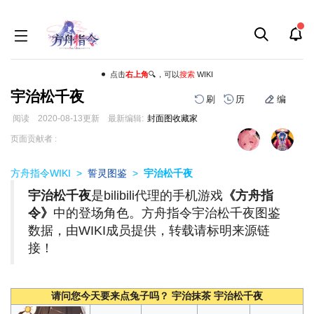
点击
右上角
🔍，可以
搜索
WIKI
宇治松千夜
刷
历
编
阅读
2020-08-13
更新
最新编辑:
封面图收藏家
跳
跳
页面贡献者 :
到
到
导
搜
方舟指令WIKI
>
誓灵图鉴
>
宇治松千夜
航
索
宇治松千夜
是bilibili代理的手机游戏
《方舟指
令》
中的登场角色。方舟指令宇治松千夜图鉴
数据，由WIKI成员提供，转载请标明来源链
接！
请问您今天要来点兔子吗？ 宇治抹茶 宇治松千夜