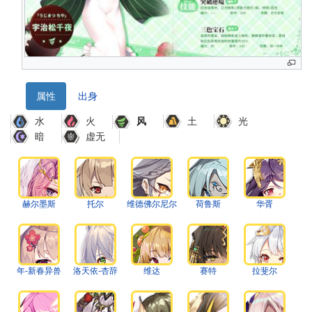
属性
出身
水
火
土
光
风
暗
虚无
赫尔墨斯
托尔
维德佛尔尼尔
荷鲁斯
华胥
年-新春异兽
洛天依-杏辞
维达
赛特
拉斐尔