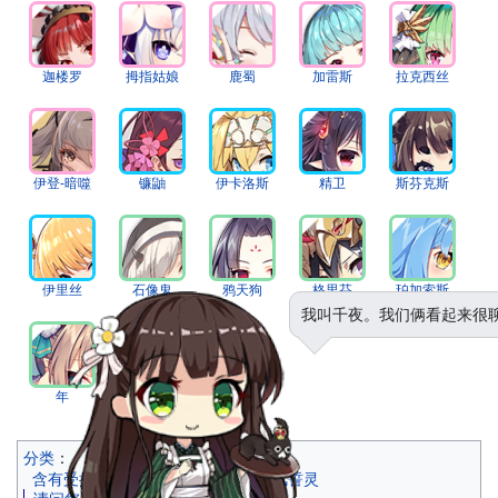
迦楼罗
拇指姑娘
鹿蜀
加雷斯
拉克西丝
伊登-暗噬
镰鼬
伊卡洛斯
精卫
斯芬克斯
伊里丝
石像鬼
鸦天狗
格里芬
珀加索斯
我叫千夜。我们俩看起来很
年
鵺
分类
：
含有受损文件链接的页面
誓灵
风誓灵