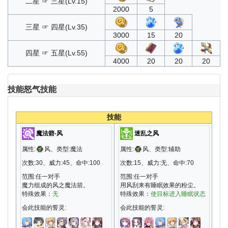
二星 ☞ 三星(Lv.15)
2000
5
三星 ☞ 四星(Lv.35)
3000
15
20
四星 ☞ 五星(Lv.55)
4000
20
20
20
技能
怒气技能
技能
魔法箭-风
迷乱之风
属性:
风、类型:魔法
属性:
风、类型:辅助
次数:30、威力:45、命中:100
次数:15、威力:无、命中:70
范围:任一对手
范围:任一对手
魔力组成的风之魔法箭。
用风刮来有睡眠效果的粉尘。
特殊效果：
无
特殊效果：
使目标进入睡眠状态
会此技能的誓灵:
会此技能的誓灵: