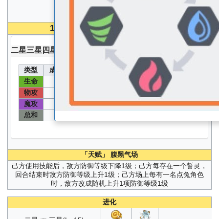
100
级 无圣器无核心无能源分配能力值
二星
三星
四星
五星
类型
成长值
能力值
类型
成长值
能力值
生命
速度
91
1460
124
632
物攻
物防
72
372
73
377
魔攻
魔防
127
647
100
512
总和
587
「天赋」
腹黑气场
己方使用技能后，敌方防御等级下降1级；己方每存在一个誓灵，
回合结束时敌方防御等级上升1级；己方场上每有一名点兔角色
时，敌方改成随机上升1项防御等级1级
进化