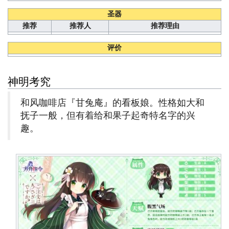
圣器
推荐
推荐人
推荐理由
评价
神明考究
和风咖啡店『甘兔庵』的看板娘。性格如大和
抚子一般，但有着给和果子起奇特名字的兴
趣。
誓
灵
导
航