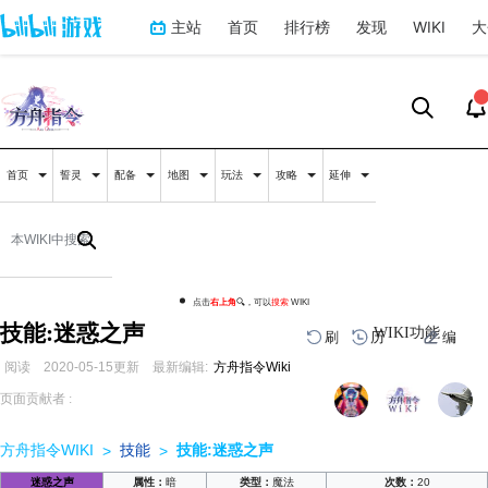
主站
首页
排行榜
发现
WIKI
大
首页
誓灵
配备
地图
玩法
攻略
延伸
点击
右上角
🔍，可以
搜索
WIKI
技能:迷惑之声
WIKI功能
刷
历
编
阅读
2020-05-15
更新
最新编辑:
方舟指令Wiki
跳
跳
页面贡献者 :
到
到
导
搜
航
索
方舟指令WIKI
技能
技能:迷惑之声
>
>
迷惑之声
属性：
暗
类型：
魔法
次数：
20