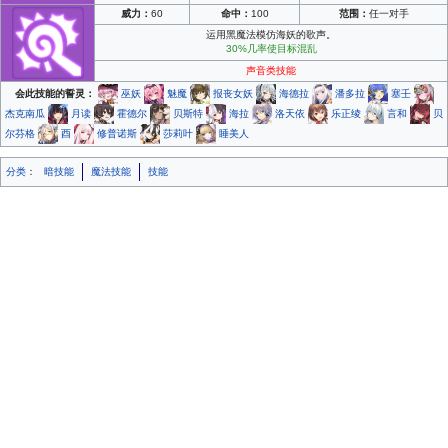
威力：
60
命中：
100
范围：
任一对手
运用黑魔法模仿海妖的歌声。
30%几率使目标混乱
声音类技能
会此技能的誓灵：
巫妖
魅魔
报丧女妖
海德拉
潘多拉
塞壬
杰克南瓜
月读
霍德尔
贝斯特
海拉
洛天依
乐正绫
言和
贝
尔芬格
酉
修普诺斯
莎莉叶
睡美人
分类
：
暗技能
魔法技能
技能