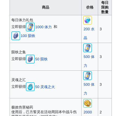
每日
商品
价格
限购
数量
每日体力礼包
立即获得
和
1000 体力
200 水
3
100 陨铁
晶
陨铁之集
500 体
3
立即获得
50 陨铁
力
灵魂之汇
500 体
3
立即获得
50 灵魂之火
力
极效伤害秘药
使用后，己方誓灵在活动周回本中战斗伤
2000
2