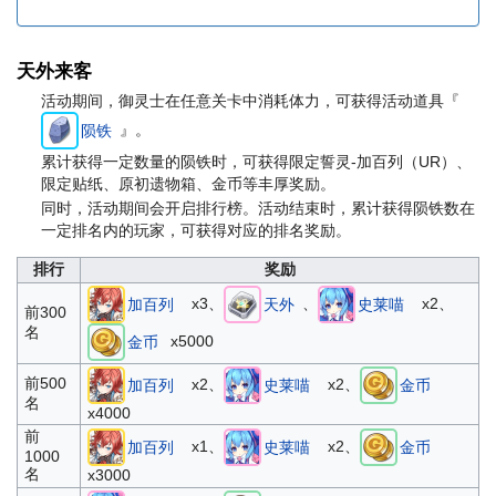
天外来客
活动期间，御灵士在任意关卡中消耗体力，可获得活动道具『
』。
陨铁
累计获得一定数量的陨铁时，可获得限定誓灵-加百列（UR）、
限定贴纸、原初遗物箱、金币等丰厚奖励。
同时，活动期间会开启排行榜。活动结束时，累计获得陨铁数在
一定排名内的玩家，可获得对应的排名奖励。
排行
奖励
x3、
、
x2、
加百列
天外
史莱喵
前300
名
x5000
金币
前500
x2、
x2、
加百列
史莱喵
金币
名
x4000
前
x1、
x2、
加百列
史莱喵
金币
1000
名
x3000