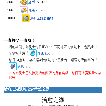
800
x1000
金币
900
x5
许愿卡
1000
原初圣器遗物箱
一直梭哈一直爽！
活动期间，御灵士每日可在3个不同地区的祭坛中，选择其中一
个祭坛上贡『
』。
灵魂之火
每日24点时，会根据3个祭坛的上贡比例，赠送对应倍率的『
』。
陨铁
※若御灵士已兑换完活动商店的所有奖励，每日可上贡数量将会
提升。
治愈之湖
混沌之森
希望之原
治愈之湖