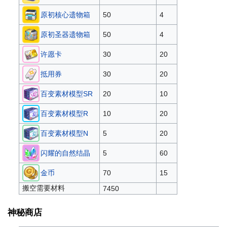
原初核心遗物箱
50
4
原初圣器遗物箱
50
4
许愿卡
30
20
抵用券
30
20
百变素材模型SR
20
10
百变素材模型R
10
20
百变素材模型N
5
20
闪耀的自然结晶
5
60
金币
70
15
搬空需要材料
7450
神秘商店