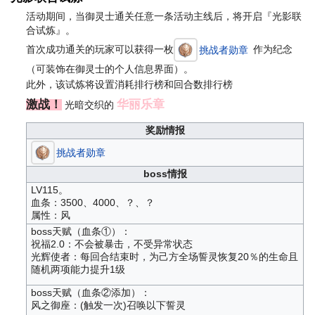
活动期间，当御灵士通关任意一条活动主线后，将开启『光影联
合试炼』。
首次成功通关的玩家可以获得一枚
作为纪念
挑战者勋章
（可装饰在御灵士的个人信息界面）。
此外，该试炼将设置消耗排行榜和回合数排行榜
激战！
华丽乐章
光暗交织的
奖励情报
挑战者勋章
boss情报
LV115。
血条：3500、4000、？、？
属性：风
boss天赋（血条①）：
祝福2.0：不会被暴击，不受异常状态
光辉使者：每回合结束时，为己方全场誓灵恢复20％的生命且
随机两项能力提升1级
boss天赋（血条②添加）：
风之御座：(触发一次)召唤以下誓灵