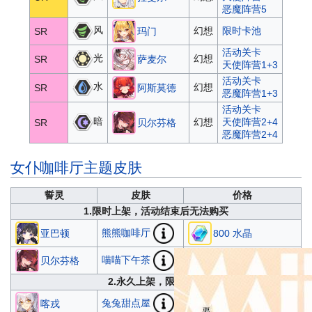
恶魔阵营5
风
幻想
限时卡池
SR
玛门
活动关卡
光
幻想
SR
萨麦尔
天使阵营1+3
活动关卡
水
幻想
SR
阿斯莫德
恶魔阵营1+3
活动关卡
暗
幻想
天使阵营2+4
SR
贝尔芬格
恶魔阵营2+4
女仆咖啡厅主题皮肤
誓灵
皮肤
价格
1.限时上架，活动结束后无法购买
熊熊咖啡厅
亚巴顿
800 水晶
喵喵下午茶
贝尔芬格
800 水晶
2.永久上架，限时折扣
兔兔甜点屋
→
680
喀戎
800 水晶