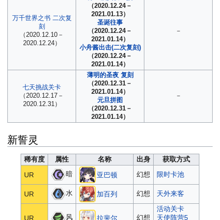
（2020.12.24－
2021.01.13）
万千世界之书 二次复
圣诞往事
刻
（2020.12.24－
－
（2020.12.10－
2021.01.14）
2020.12.24）
小舟酱出击(二次复刻)
（2020.12.24－
2021.01.14）
薄明的圣夜 复刻
（2020.12.31－
七天挑战关卡
2021.01.14）
（2020.12.17－
－
元旦拼图
2020.12.31）
（2020.12.31－
2021.01.14）
新誓灵
稀有度
属性
名称
出身
获取方式
暗
幻想
限时卡池
UR
亚巴顿
水
幻想
天外来客
UR
加百列
活动关卡
风
幻想
天使阵营5
UR
拉斐尔