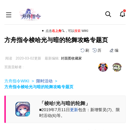
点击
右上角
🔍，可以
搜索
WIKI
方舟指令梭哈光与暗的轮舞攻略专题页
刷
历
编
阅读
2020-03-02
更新
最新编辑:
封面图收藏家
跳
跳
页面贡献者 :
到
到
导
搜
方舟指令WIKI
>
限时活动
>
航
索
方舟指令梭哈光与暗的轮舞攻略专题页
「梭哈!光与暗的轮舞」
■2019年7月11日
更新
包含：新增誓灵(7)、限
时活动(6)等。