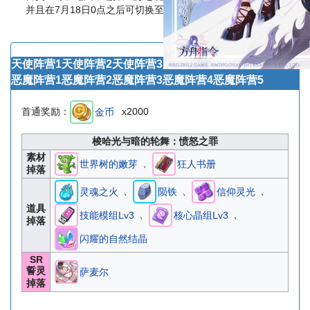
并且在7月18日0点之后可切换至另一方阵营。
天使阵营1
天使阵营2
天使阵营3
天使阵营4
天使阵营5
恶魔阵营1
恶魔阵营2
恶魔阵营3
恶魔阵营4
恶魔阵营5
首通奖励：
x2000
金币
梭哈光与暗的轮舞
：愤怒之罪
素材
、
世界树的嫩芽
狂人书册
掉落
、
、
、
灵魂之火
陨铁
信仰灵光
道具
、
、
技能模组Lv3
核心晶组Lv3
掉落
闪耀的自然结晶
SR
誓灵
萨麦尔
掉落