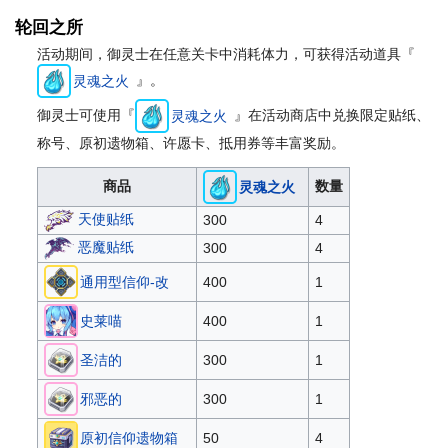
轮回之所
活动期间，御灵士在任意关卡中消耗体力，可获得活动道具『
』。
灵魂之火
御灵士可使用『
』在活动商店中兑换限定贴纸、
灵魂之火
称号、原初遗物箱、许愿卡、抵用券等丰富奖励。
商品
数量
灵魂之火
天使贴纸
300
4
恶魔贴纸
300
4
通用型信仰-改
400
1
史莱喵
400
1
圣洁的
300
1
邪恶的
300
1
原初信仰遗物箱
50
4