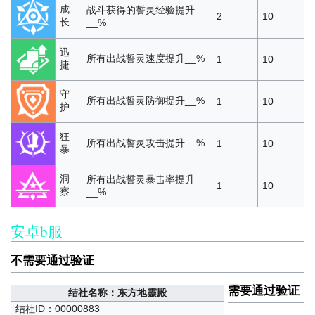
成
战斗获得的誓灵经验提升
2
10
长
__%
迅
所有出战誓灵速度提升__%
1
10
捷
守
所有出战誓灵防御提升__%
1
10
护
狂
所有出战誓灵攻击提升__%
1
10
暴
洞
所有出战誓灵暴击率提升
1
10
察
__%
安卓b服
不需要通过验证
需要通过验证
结社名称：东方地靈殿
结社ID：00000883