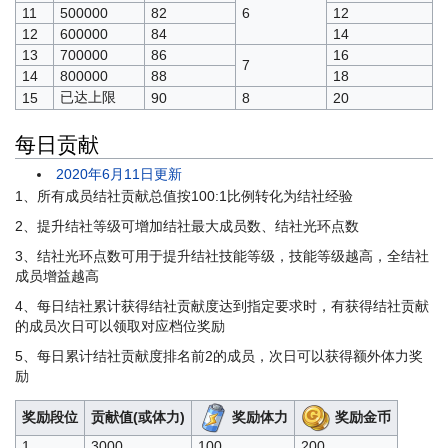
11
500000
82
6
12
12
600000
84
14
13
700000
86
16
7
14
800000
88
18
已达上限
15
90
8
20
每日贡献
2020年6月11日更新
1、所有成员结社贡献总值按100:1比例转化为结社经验
2、提升结社等级可增加结社最大成员数、结社光环点数
3、结社光环点数可用于提升结社技能等级，技能等级越高，全结社
成员增益越高
4、每日结社累计获得结社贡献度达到指定要求时，有获得结社贡献
的成员次日可以领取对应档位奖励
5、每日累计结社贡献度排名前2的成员，次日可以获得额外体力奖
励
奖励体力
奖励金币
奖励段位
贡献值(或体力)
1
3000
100
200