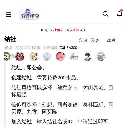
点击
右上角
🔍，可以
搜索
WIKI
结社
刷
历
编
阅读
2020-08-31
更新
最新编辑:
C3H5N309
跳
跳
页面贡献者 :
到
到
导
搜
结社，即公会。
航
索
创建结社
需要花费200水晶。
结社风格可以选择：随意参与、休闲养老、目
标最强
信仰可选择：幻想、阿斯加德、奥林匹斯、高
天原、九霄、阿瓦隆
加入结社
输入结社名或ID，申请通过即可。