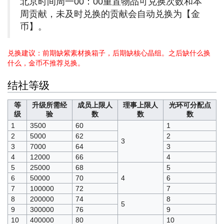
北京时间周一00：00重置物品可兑换次数和本
周贡献，未及时兑换的贡献会自动兑换为【金
币】。
兑换建议：前期缺紫素材换箱子，后期缺核心晶组。之后缺什么换
什么，金币不推荐兑换。
结社等级
等
升级所需经
成员上限人
理事上限人
光环可分配点
级
验
数
数
数
1
3500
60
1
2
5000
62
2
3
3
7000
64
3
4
12000
66
4
5
25000
68
5
6
50000
70
4
6
7
100000
72
7
8
200000
74
8
5
9
300000
76
9
10
400000
80
10