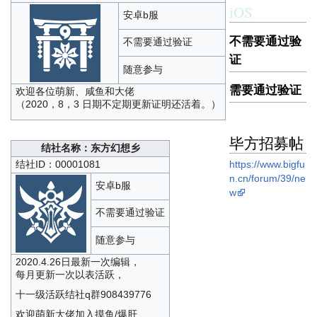
iOS
安卓b服
不需要通过验
不需要通过验证
证
随意参与
需要通过验证
欢迎各位萌新、咸鱼和大佬
（2020，8，3 日期不定期更新证明还活着。）
毕方招募帖
结社名称：东方幻想乡
结社ID：00001081
https://www.bigfu
n.cn/forum/39/ne
安卓b服
w
不需要通过验证
随意参与
2020.4.26日最新一次编辑，
每月更新一次以表活跃，
十一级活跃结社q群908439776
欢迎萌新大佬加入摸鱼/爆肝