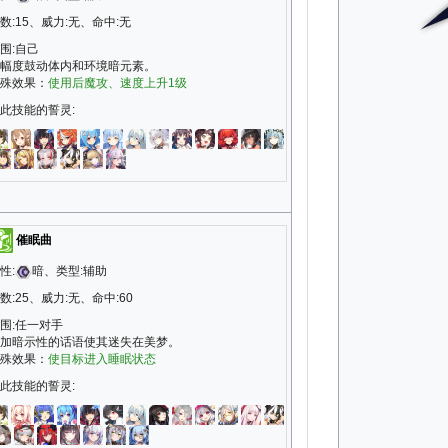
数:15、威力:无、命中:无
围:自己
幅度鼓动体内和环境暗元素。
殊效果：
使用后魔攻、速度上升1级
此技能的誓灵:
催眠曲
性:
暗、类型:辅助
数:25、威力:无、命中:60
围:任一对手
加暗示性的话语使其迷失在美梦。
殊效果：
使目标进入睡眠状态
此技能的誓灵: