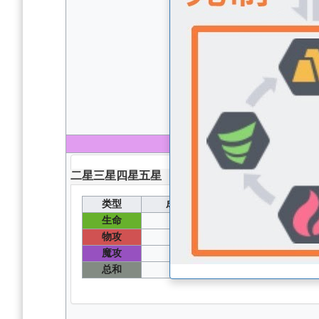
100
级 无圣器无核心
二星
三星
四星
五星
类型
成长值
能力值
生命
113
1680
物攻
63
327
魔攻
114
582
总和
530