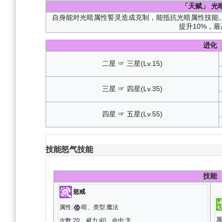
「天赋」
光
自身能对光暗属性誓灵造成克制，能抵抗光暗属性技能
提升10%，最
进化
二星 ☞ 三星(Lv.15)
三星 ☞ 四星(Lv.35)
四星 ☞ 五星(Lv.55)
技能
怒气技能
技能
惩戒
属性:
暗、类型:魔法
属
次数:20、威力:40、命中:无