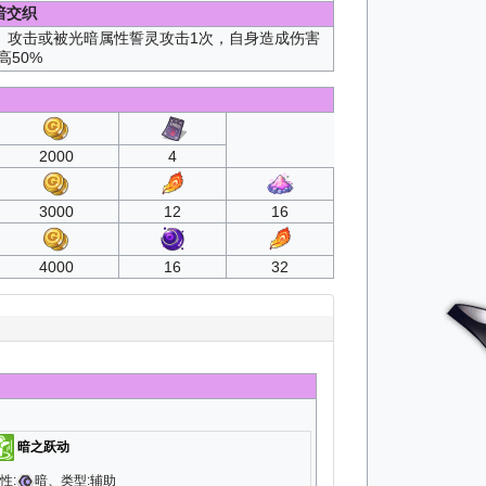
暗交织
。攻击或被光暗属性誓灵攻击1次，自身造成伤害
高50%
2000
4
3000
12
16
4000
16
32
暗之跃动
性:
暗、类型:辅助