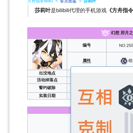
方舟指令WIKI
>
誓灵图鉴
>
莎莉叶
莎莉叶
是bilibili代理的手机游戏
《方舟指
幻想 邪月之
编号
NO.25
属性
暗
出没地点
活动掉落点
誓约破除
实装日期
2
性能