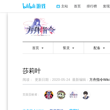
主站
首页
排行榜
发现
首页
誓灵
配备
莎莉叶
阅读：
更新日期：
2020-05-24
最新编辑：
方舟指令Wiki
跳
跳
到
到
页面贡献者 :
导
搜
航
索