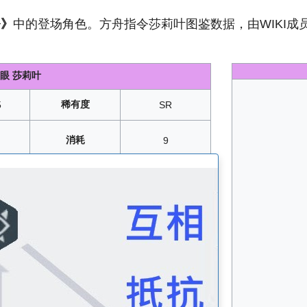
令》
中的登场角色。方舟指令莎莉叶图鉴数据，由WIKI成
眼 莎莉叶
稀有度
5
SR
消耗
9
梭哈光与暗的轮舞
10
、5
020年03月05日
生命
A+