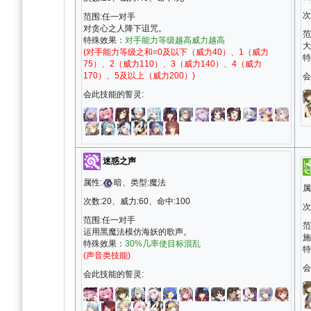
次
范围:任一对手
对贪心之人降下诅咒。
范
特殊效果：
对手能力等级越高威力越高
大
(对手能力等级之和=0及以下（威力40）、1（威力
特
75）、2（威力110）、3（威力140）、4（威力
170）、5及以上（威力200）)
会
会此技能的誓灵:
迷惑之声
属性:
暗、类型:魔法
属
次数:20、威力:60、命中:100
次
范围:任一对手
范
运用黑魔法模仿海妖的歌声。
施
特殊效果：
30%几率使目标混乱
特
(声音类技能)
会
会此技能的誓灵: