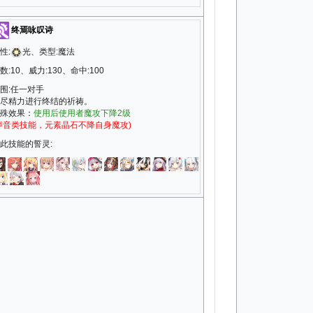
终焉咏叹诗
性:
光、类型:魔法
数:10、威力:130、命中:100
围:任一对手
尽精力进行终结的祈祷。
殊效果：
使用后使用者魔攻下降2级
声音类技能，元素晶石不降自身魔攻)
此技能的誓灵: