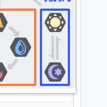
速度
B
物攻
B
物防
A+
魔攻
A+
魔防
C+
无能源分配能力值
类型
成长值
能力值
速度
68
352
物防
115
587
魔防
57
297