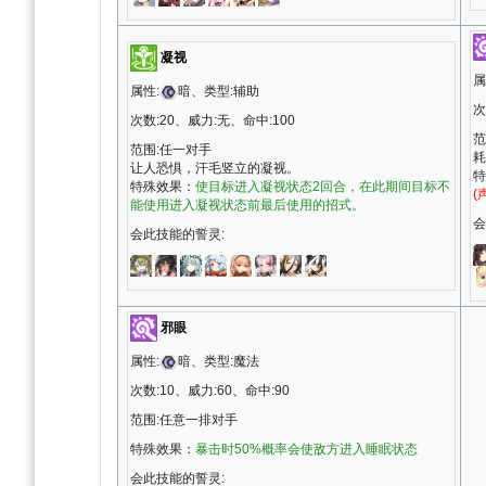
凝视
属
属性:
暗、类型:辅助
次
次数:20、威力:无、命中:100
范
范围:任一对手
耗
让人恐惧，汗毛竖立的凝视。
特
特殊效果：
使目标进入凝视状态2回合，在此期间目标不
(
能使用进入凝视状态前最后使用的招式。
会
会此技能的誓灵:
邪眼
属性:
暗、类型:魔法
次数:10、威力:60、命中:90
范围:任意一排对手
特殊效果：
暴击时50%概率会使敌方进入睡眠状态
会此技能的誓灵: