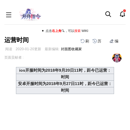
点击
右上角
🔍，可以
搜索
WIKI
运营时间
刷
历
编
阅读
2020-01-20
更新
最新编辑:
封面图收藏家
跳
跳
页面贡献者 :
到
到
导
搜
ios开服时间为2018年9月20日11时，距今已运营：
航
索
时间
安卓开服时间为2018年9月27日11时，距今已运营：
时间