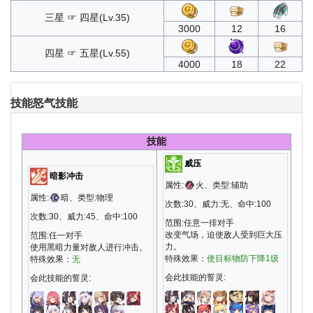
三星 ☞ 四星(Lv.35)
3000
12
16
四星 ☞ 五星(Lv.55)
4000
18
22
技能
怒气技能
技能
威压
暗影冲击
属性:
火、类型:辅助
属性:
暗、类型:物理
次数:30、威力:无、命中:100
次数:30、威力:45、命中:100
范围:任意一排对手
改变气场，迫使敌人受到巨大压
范围:任一对手
力。
使用黑暗力量对敌人进行冲击。
特殊效果：
使目标物防下降1级
特殊效果：
无
会此技能的誓灵:
会此技能的誓灵: