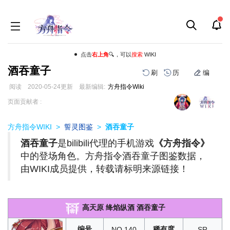
点击
右上角
🔍，可以
搜索
WIKI
酒吞童子
刷
历
编
阅读
2020-05-24
更新
最新编辑:
方舟指令Wiki
跳
跳
页面贡献者 :
到
到
导
搜
方舟指令WIKI
>
誓灵图鉴
>
酒吞童子
航
索
酒吞童子
是bilibili代理的手机游戏
《方舟指令》
中的登场角色。方舟指令酒吞童子图鉴数据，
由WIKI成员提供，转载请标明来源链接！
高天原 绛焰纵酒 酒吞童子
编号
稀有度
NO.140
SR