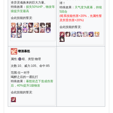
舍弃灵魂换来的巨大力量。
球！
特殊效果：
损失50%HP，物攻等
特殊效果：
天气变为夜幕，持续
级提升至最高
5回合
(暗系技能伤害+20%，光属性誓
会此技能的誓灵:
灵所受伤害+20%)
会此技能的誓灵:
嗜酒暴怒
属性:
暗、类型:物理
次数:10、威力:105、命中:85
范围:任一对手
喝醉之后的一通乱打
特殊效果：
暴怒状态下造成伤害
后，40%提升1级物攻
会此技能的誓灵: