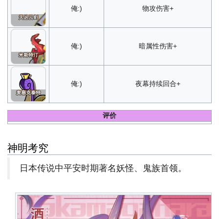
俺:)
物攻伤害+
天丛云剑
俺:)
暗属性伤害+
米斯特汀
俺:)
夜幕持续回合+
麦塞克泰特
评价
神明考究
日本传说中平安时期著名妖怪、鬼族首领。
誓
灵