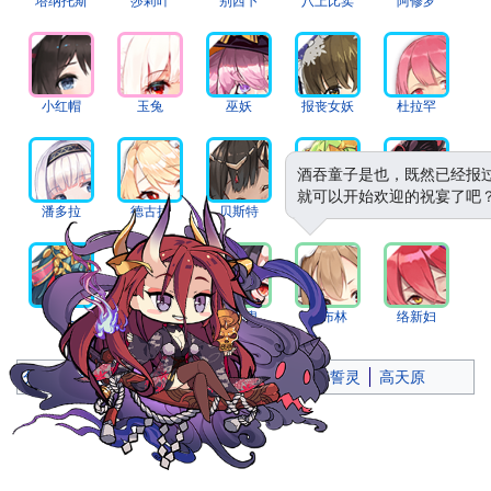
塔纳托斯
莎莉叶
别西卜
八上比卖
阿修罗
小红帽
玉兔
巫妖
报丧女妖
杜拉罕
酒吞童子是也，既然已经报
就可以开始欢迎的祝宴了吧
潘多拉
德古拉
贝斯特
巴
猫又
夜叉
魅魔
天邪鬼
哥布林
络新妇
分类
：
含有受损文件链接的页面
誓灵
暗誓灵
高天原