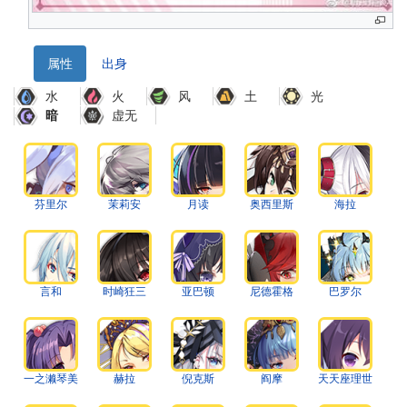
属性
出身
水
火
风
土
光
虚无
暗
芬里尔
茉莉安
月读
奥西里斯
海拉
言和
时崎狂三
亚巴顿
尼德霍格
巴罗尔
一之濑琴美
赫拉
倪克斯
阎摩
天天座理世