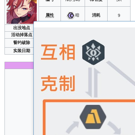
属性
消耗
暗
9
出没地点
光沉月夜樱绽日和
活动掉落点
誓约破除
10
、5
实装日期
2019年03月21日
性能
生命
A+
速度
B
物攻
S
物防
B+
魔攻
B
魔防
B+