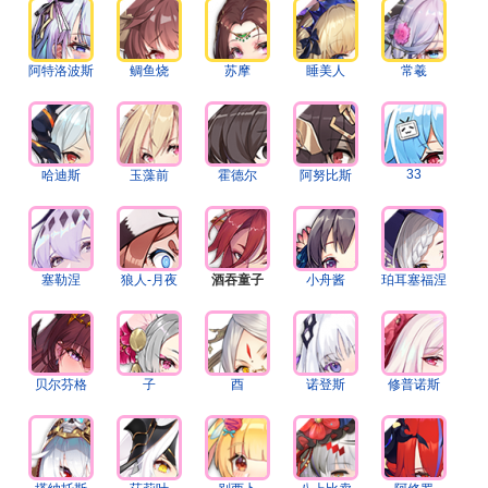
阿特洛波斯
鲷鱼烧
苏摩
睡美人
常羲
33
哈迪斯
玉藻前
霍德尔
阿努比斯
塞勒涅
狼人-月夜
酒吞童子
小舟酱
珀耳塞福涅
贝尔芬格
子
酉
诺登斯
修普诺斯