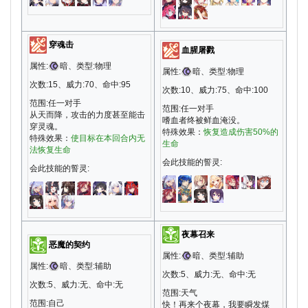
穿魂击
血腥屠戮
属性:
暗、类型:物理
属性:
暗、类型:物理
次数:15、威力:70、命中:95
次数:10、威力:75、命中:100
范围:任一对手
范围:任一对手
从天而降，攻击的力度甚至能击
嗜血者终被鲜血淹没。
穿灵魂。
特殊效果：
恢复造成伤害50%的
特殊效果：
使目标在本回合内无
生命
法恢复生命
会此技能的誓灵:
会此技能的誓灵:
夜幕召来
恶魔的契约
属性:
暗、类型:辅助
属性:
暗、类型:辅助
次数:5、威力:无、命中:无
次数:5、威力:无、命中:无
范围:天气
范围:自己
快！再来个夜幕，我要瞬发煤