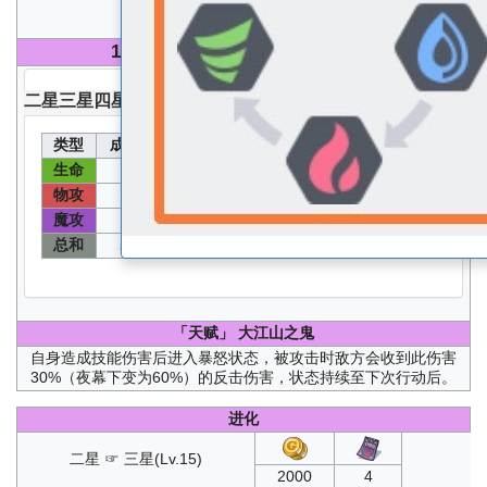
100
级 无圣器无核心无能源分配能力值
二星
三星
四星
五星
类型
成长值
能力值
类型
成长值
能力值
生命
速度
105
1600
68
352
物攻
物防
133
677
80
412
魔攻
魔防
66
342
80
412
总和
532
「天赋」
大江山之鬼
自身造成技能伤害后进入暴怒状态，被攻击时敌方会收到此伤害
30%（夜幕下变为60%）的反击伤害，状态持续至下次行动后。
进化
二星 ☞ 三星(Lv.15)
2000
4