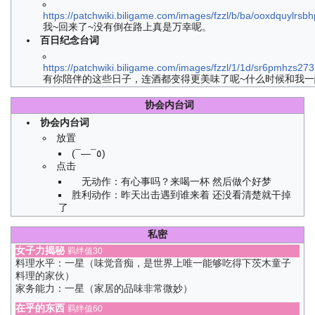
https://patchwiki.biligame.com/images/fzzl/b/ba/ooxdquylr
我~回来了~没有倒在路上真是万幸呢。
百日纪念台词
https://patchwiki.biligame.com/images/fzzl/1/1d/sr6pmhzs2
有你陪伴的这些日子，连酒都变得更美味了呢~什么时候和我一
协会内台词
协会内台词
放置
(¯―¯٥)
点击
无动作：有心事吗？来喝一杯 然后做个好梦
胜利动作：昨天出击遇到谁来着 还没看清楚就干掉
了
私密
女子力揭秘
羁绊值30
料理水平：一星（味觉音痴，是世界上唯一能够吃得下茨木童子
料理的家伙）
家务能力：一星（家居的品味非常微妙）
在乎的东西
羁绊值60