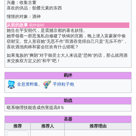
兴趣：收集古董
喜欢的供品：骷髅元素的东西
憧憬的对象：酒神
从前的故事
羁绊值80
她生在平安朝代，是震撼京都的著名妖怪。
她带领着一群恶鬼私自修建了铁铸的宫殿，晚上潜入富豪家中偷
窃财宝。世人形容她“无恶不作”而酒吞觉得自己只是“无乐不作”，
喜欢酒池肉林和宴会狂欢有什么错呢？
如果鬼族的“爽朗”对于御灵士大人来说是“恐怖”的话，那么就用酒
来交换双方定义的“和平”吧！
羁绊
全息资料集
、
手持粒子炮
助战
暗系物理技能造成伤害提高8％
圣器
推荐
推荐人
推荐理由