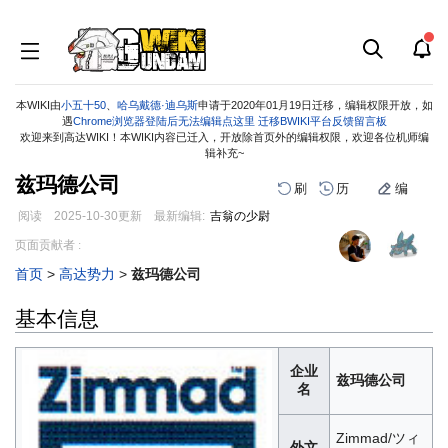
本WIKI由
小五十50
、
哈乌戴德·迪乌斯
申请于2020年01月19日迁移，编辑权限开放，如
遇
Chrome浏览器登陆后无法编辑点这里
迁移BWIKI平台反馈留言板
欢迎来到高达WIKI！本WIKI内容已迁入，开放除首页外的编辑权限，欢迎各位机师编
辑补充~
兹玛德公司
刷
历
编
阅读
2025-10-30
更新
最新编辑:
吉翁の少尉
跳
跳
页面贡献者 :
到
到
首页
>
高达势力
>
兹玛德公司
导
搜
航
索
基本信息
企业
兹玛德公司
名
Zimmad/ツィ
外文