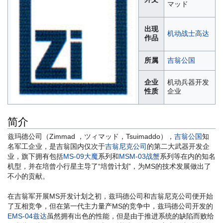
マッド
出现
机动战士高达
作品
所属
吉翁公国
企业
机动兵器开发
性质
企业
简介
兹玛德公司（Zimmad ，ツィマッド，Tsuimaddo），
吉翁公国
知
名军工企业，是吉翁国内仅次于
吉翁尼克公司
的第二大武器开发企
业，旗下拥有包括
MS-09大魔
系列和
MSM-03战蟹
系列等在内的知名
机型，并在培曾小行星主导了“培曾计划”，为MS的技术发展做出了
不小的贡献。
在吉翁军开展MS开发计划之初，兹玛德公司和吉翁尼克公司便开始
了互相竞争，但在第一代主力量产MS的竞争中，兹玛德公司开发的
EMS-04兹达
虽然拥有出色的性能，但是由于推进系统的缺陷而败给