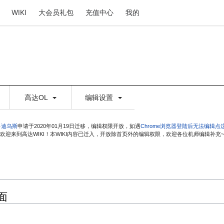
WIKI
大会员礼包
充值中心
我的
高达OL
编辑设置
·迪乌斯
申请于2020年01月19日迁移，编辑权限开放，如遇
Chrome浏览器登陆后无法编辑点
欢迎来到高达WIKI！本WIKI内容已迁入，开放除首页外的编辑权限，欢迎各位机师编辑补充~
面