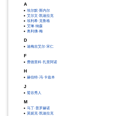
航
索
A
埃尔默·斯内尔
艾尔文·凯迪拉克
埃利希·克鲁格
艾琳·纳森
奥利佛·梅
D
迪梅吉艾尔·宋仁
F
费德里科·扎里阿诺
H
赫伯特·冯·卡兹本
J
鹫谷秀人
M
马丁·普罗赫诺
莫妮克·凯迪拉克