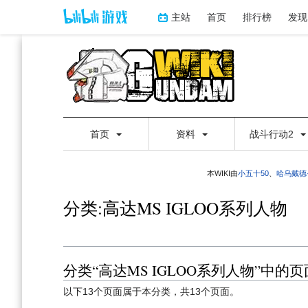
主站
首页
排行榜
发现
首页
资料
战斗行动2
本WIKI由
小五十50
、
哈乌戴德
分类:高达MS IGLOO系列人物
分类“高达MS IGLOO系列人物”中的页
跳
跳
到
到
以下13个页面属于本分类，共13个页面。
导
搜