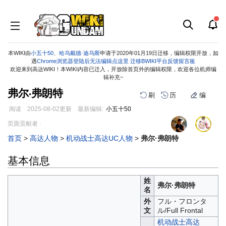
本WIKI由
小五十50
、
哈乌戴德·迪乌斯
申请于2020年01月19日迁移，编辑权限开放，如
遇
Chrome浏览器登陆后无法编辑点这里
迁移BWIKI平台反馈留言板
欢迎来到高达WIKI！本WIKI内容已迁入，开放除首页外的编辑权限，欢迎各位机师编
辑补充~
弗尔·弗朗特
刷
历
编
阅读
2025-08-02
更新
最新编辑:
小五十50
跳
跳
页面贡献者 :
到
到
首页
>
高达人物
>
机动战士高达UC人物
>
弗尔·弗朗特
导
搜
航
索
基本信息
姓
弗尔·弗朗特
名
外
フル・フロンタ
文
ル/Full Frontal
机动战士高达