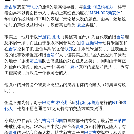
新吉翁
残党“
带袖的
”组织的最高领导者。与
夏亚·阿兹纳布尔
一样带
着面具不以真面目示人，再加上其红色的座机“
MSN-06S新安洲
”、
华丽的作战风格和平时的表现（无论是头发的颜色、面具、还是说
话时的声线以及用词），致使其被称为“
夏亚
再世”。
事实上，他对于以
米涅瓦·扎比
（奥黛莉·伯恩）为首代表的旧
吉翁
理
想不屑一顾，而且由于派系不同曾两次在
拟·亚伽玛号
劫持米涅瓦和
在
吉翁
控制了拟·亚伽玛时试图借
联邦
之手杀死米涅瓦，并且表面上
装的很尊敬米涅瓦和旧
吉翁
军人，但其实是对那些人已经到了厌恶
的地步（派出
葛兰雪
队去做危险的死亡任务之类）。同时由于与正
如他自己所说，他只是一个“容器”，
夏亚
真正的思想和做法，并没有
由他实现，所以是一个很可悲的人。
他真正的身份是个被夏亚绝望后的灵魂附体的克隆人（特典里有说
明）。
但是不知为何，对于
巴纳吉·林克斯
和
玛莉妲·库鲁斯
这样的
NT
和
强
化人
，他都不愿意通过NT之间特有的交流方式去沟通。
小说版中在背后受到
吉翁共和国
前国防部长的指使，最后被
巴纳吉
击破机体而死。OVA动画中实为寄宿着
夏亚
负面精神的克隆人，有
着
夏亚
的记忆和负面人格。搭乘新吉翁号与
巴纳吉
交战中，和以灵