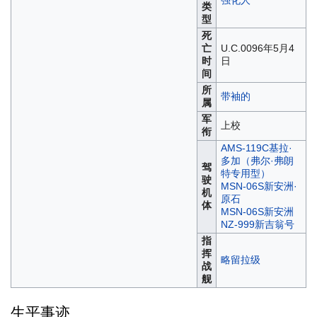
强化人
类
型
死
亡
U.C.0096年5月4
时
日
间
所
带袖的
属
军
上校
衔
AMS-119C基拉·
多加（弗尔·弗朗
驾
特专用型）
驶
MSN-06S新安洲·
机
原石
体
MSN-06S新安洲
NZ-999新吉翁号
指
挥
略留拉级
战
舰
生平事迹