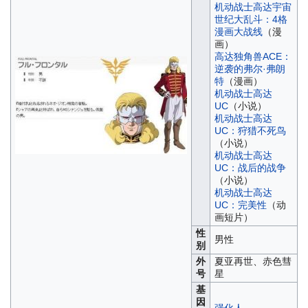
机动战士高达宇宙
世纪大乱斗：4格
漫画大战线
（漫
画）
高达独角兽ACE：
逆袭的弗尔·弗朗
特
（漫画）
机动战士高达
UC
（小说）
机动战士高达
UC：狩猎不死鸟
（小说）
机动战士高达
UC：战后的战争
（小说）
机动战士高达
UC：完美性
（动
画短片）
性
男性
别
外
夏亚再世、赤色彗
号
星
基
因