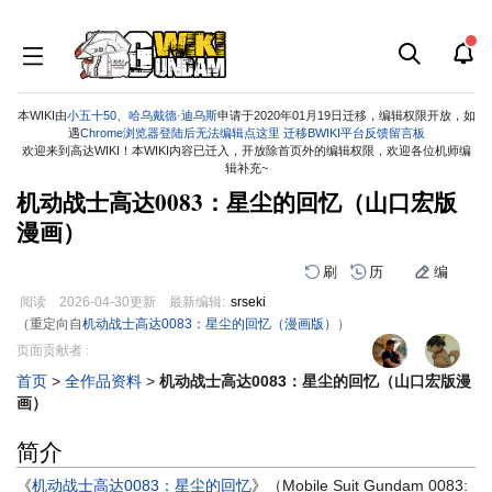
本WIKI由
小五十50
、
哈乌戴德·迪乌斯
申请于2020年01月19日迁移，编辑权限开放，如
遇
Chrome浏览器登陆后无法编辑点这里
迁移BWIKI平台反馈留言板
欢迎来到高达WIKI！本WIKI内容已迁入，开放除首页外的编辑权限，欢迎各位机师编
辑补充~
机动战士高达0083：星尘的回忆（山口宏版
漫画）
刷
历
编
阅读
2026-04-30
更新
最新编辑:
srseki
（重定向自
机动战士高达0083：星尘的回忆（漫画版）
）
跳
跳
页面贡献者 :
到
到
首页
>
全作品资料
>
机动战士高达0083：星尘的回忆（山口宏版漫
导
搜
画）
航
索
简介
《
机动战士高达0083：星尘的回忆
》（Mobile Suit Gundam 0083: