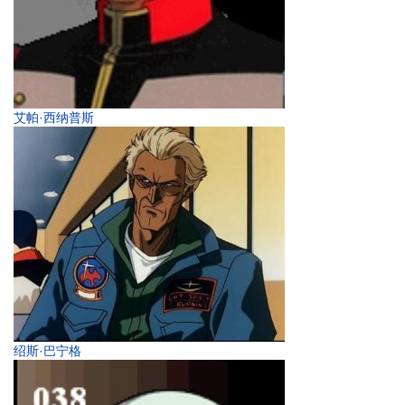
艾帕·西纳普斯
绍斯·巴宁格