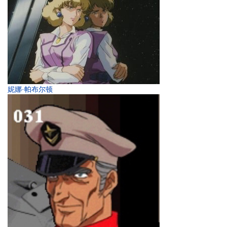
妮娜·帕布尔顿