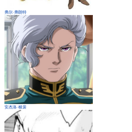
弗尔·弗朗特
安杰洛·梭裴