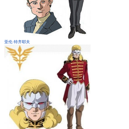
亚伦·特齐耶夫