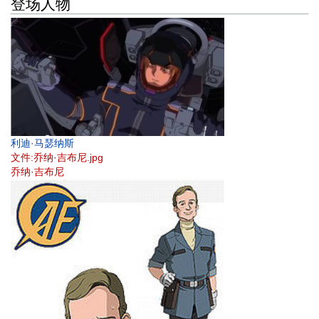
登场人物
利迪·马瑟纳斯
文件:乔纳·吉布尼.jpg
乔纳·吉布尼