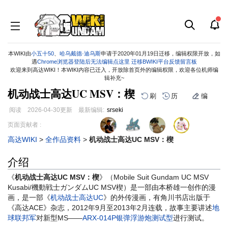
本WIKI由
小五十50
、
哈乌戴德·迪乌斯
申请于2020年01月19日迁移，编辑权限开放，如
遇
Chrome浏览器登陆后无法编辑点这里
迁移BWIKI平台反馈留言板
欢迎来到高达WIKI！本WIKI内容已迁入，开放除首页外的编辑权限，欢迎各位机师编
辑补充~
机动战士高达UC MSV：楔
刷
历
编
阅读
2026-04-30
更新
最新编辑:
srseki
跳
跳
页面贡献者 :
到
到
高达WIKI
>
全作品资料
>
机动战士高达UC MSV：楔
导
搜
航
索
介绍
《
机动战士高达UC MSV：楔
》（Mobile Suit Gundam UC MSV
Kusabi/機動戦士ガンダムUC MSV楔）是一部由本桥雄一创作的漫
画，是一部《
机动战士高达UC
》的外传漫画，有角川书店出版于
《高达ACE》杂志，2012年9月至2013年2月连载，故事主要讲述
地
球联邦军
对新型MS——
ARX-014P银弹浮游炮测试型
进行测试。