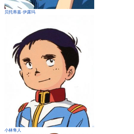
贝托蒂嘉·伊露玛
小林隼人