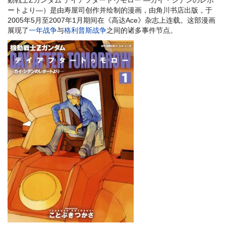
ートより―）是由寿屋司创作并绘制的漫画，由角川书店出版，于
2005年5月至2007年1月期间在《高达Ace》杂志上连载。这部漫画
展现了
一年战争
与
格利普斯战争
之间的诸多事件节点。