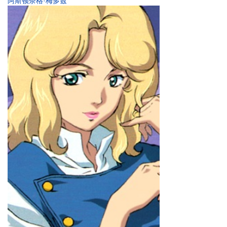
阿斯顿奈格·梅多兹