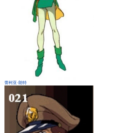
蕾柯亚·朗特