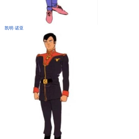
凯明·诺亚