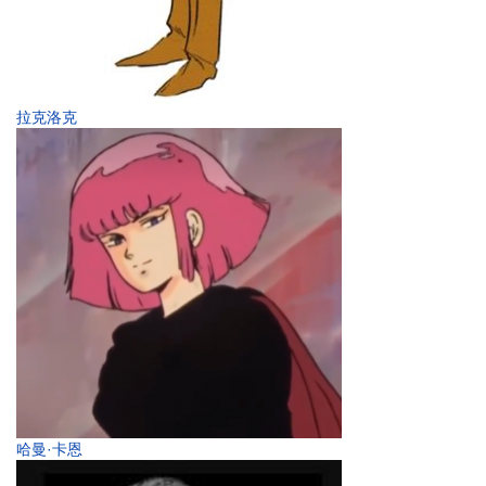
拉克洛克
哈曼·卡恩