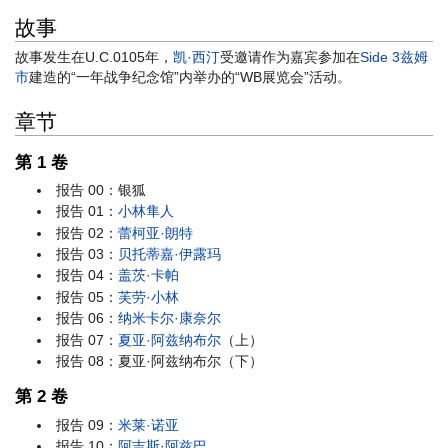
故事
故事发生在U.C.0105年，
凯·西汀
受邀请作为嘉宾参加在
Side 3
兹姆
市
建造的“一年战争纪念馆”内举办的“WB展览会”活动。
章节
第 1 卷
报告 00：银狐
报告 01：
小林隼人
报告 02：
蕾柯亚·朗特
报告 03：
贝托蒂嘉·伊露玛
报告 04：
盖茨·卡帕
报告 05：
芙劳·小林
报告 06：
纳米卡尔·康奈尔
报告 07：
夏亚·阿兹纳布尔
（上）
报告 08：夏亚·阿兹纳布尔（下）
第 2 卷
报告 09：
米莱·诺亚
报告 10：
阿吉斯·阿兹巴