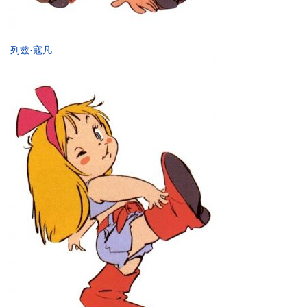
列兹·寇凡