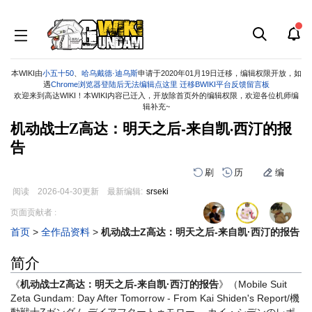
本WIKI由
小五十50
、
哈乌戴德·迪乌斯
申请于2020年01月19日迁移，编辑权限开放，如
遇
Chrome浏览器登陆后无法编辑点这里
迁移BWIKI平台反馈留言板
欢迎来到高达WIKI！本WIKI内容已迁入，开放除首页外的编辑权限，欢迎各位机师编
辑补充~
机动战士Z高达：明天之后-来自凯·西汀的报
告
刷
历
编
阅读
2026-04-30
更新
最新编辑:
srseki
跳
跳
页面贡献者 :
到
到
首页
>
全作品资料
>
机动战士Z高达：明天之后-来自凯·西汀的报告
导
搜
航
索
简介
《
机动战士Z高达：明天之后-来自凯·西汀的报告
》（Mobile Suit
Zeta Gundam: Day After Tomorrow - From Kai Shiden's Report/機
動戦士Ζガンダム デイアフタートゥモロー ―カイ・シデンのレポ