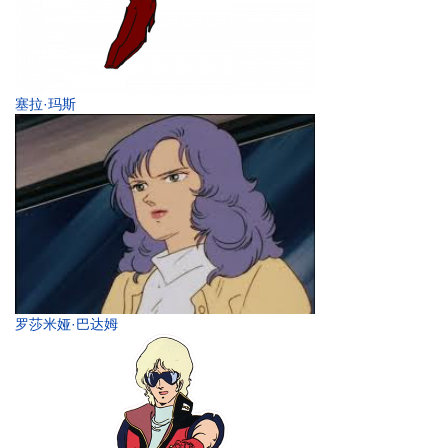
塞拉·玛斯
罗莎米娅·巴达姆