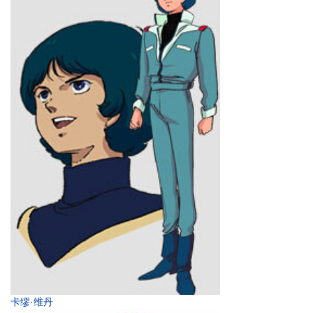
卡缪·维丹