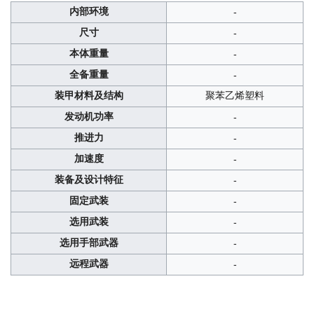
内部环境
-
尺寸
-
本体重量
-
全备重量
-
装甲材料及结构
聚苯乙烯塑料
发动机功率
-
推进力
-
加速度
-
装备及设计特征
-
固定武装
-
选用武装
-
选用手部武器
-
远程武器
-