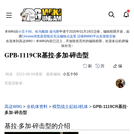
本WIKI由
小五十50
、
哈乌戴德·迪乌斯
申请于2020年01月19日迁移，编辑权限开放，如
遇
Chrome浏览器登陆后无法编辑点这里
迁移BWIKI平台反馈留言板
欢迎来到高达WIKI！本WIKI内容已迁入，开放除首页外的编辑权限，欢迎各位机师编
辑补充~
GPB-1119CR基拉·多加·碎击型
刷
历
编
阅读
2023-06-04
更新
最新编辑:
小五十50
跳
跳
页面贡献者 :
到
到
导
搜
航
索
高达WIKI
>
全机体资料
>
模型战士起始J机体
>
GPB-1119CR基拉·
多加·碎击型
基拉·多加·碎击型的介绍