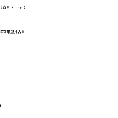
古Ⅱ（Origin）
S指挥官用型扎古Ⅱ
Ⅱ