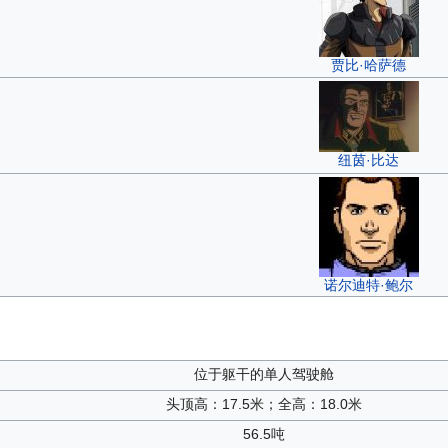
贾比·哈萨德
纽茵·比达
诺尔迪特·鲍尔
位于躯干的单人驾驶舱
头顶高：17.5米；全高：18.0米
56.5吨