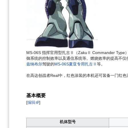
MS-06S 指挥官用型扎古Ⅱ（ZakuⅡ Commander Typ
御系统的控制效率以及通信系统等。燃烧效率的提高不仅使
兹纳布尔
驾驶的
MS-06S夏亚专用扎古Ⅱ
等。
在高达创战者Real中，红色涂装的本机还可装备一门红
基本概要
[
编辑
]
机体型号