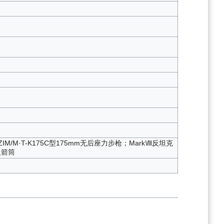
M/M·T-K175C型175mm无后座力步枪；MarkⅧ反坦克
火箭筒