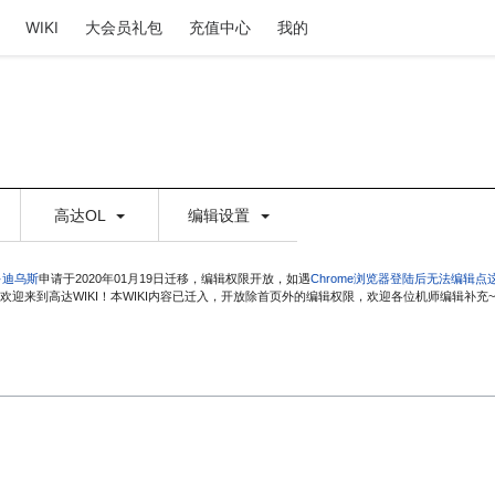
WIKI
大会员礼包
充值中心
我的
高达OL
编辑设置
·迪乌斯
申请于2020年01月19日迁移，编辑权限开放，如遇
Chrome浏览器登陆后无法编辑点
欢迎来到高达WIKI！本WIKI内容已迁入，开放除首页外的编辑权限，欢迎各位机师编辑补充~