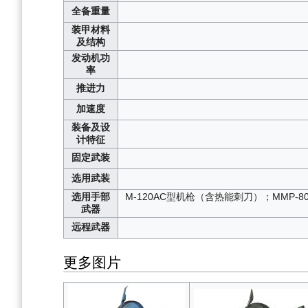
全备重量
装甲材料
及结构
发动机功
率
推进力
加速度
装备及设
计特征
固定武装
选用武装
选用手部
M-120AC型机枪（含热能刺刀）；MMP-80
武器
远程武器
更多图片