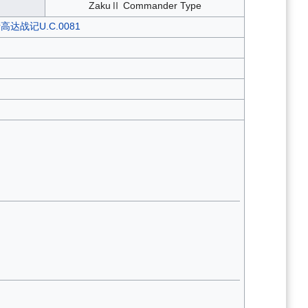
ZakuⅡ Commander Type
达战记U.C.0081