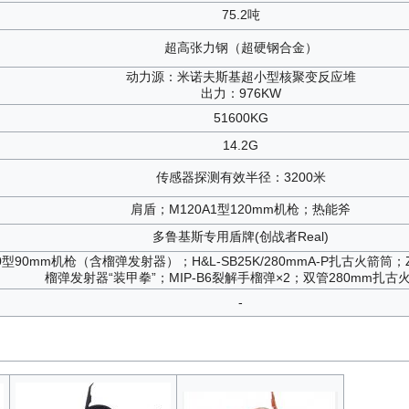
75.2吨
超高张力钢（超硬钢合金）
动力源：米诺夫斯基超小型核聚变反应堆
出力：976KW
51600KG
14.2G
传感器探测有效半径：3200米
肩盾；M120A1型120mm机枪；热能斧
多鲁基斯专用盾牌(创战者Real)
型90mm机枪（含榴弹发射器）；H&L-SB25K/280mmA-P扎古火箭筒；ZI
榴弹发射器“装甲拳”；MIP-B6裂解手榴弹×2；双管280mm扎古
-