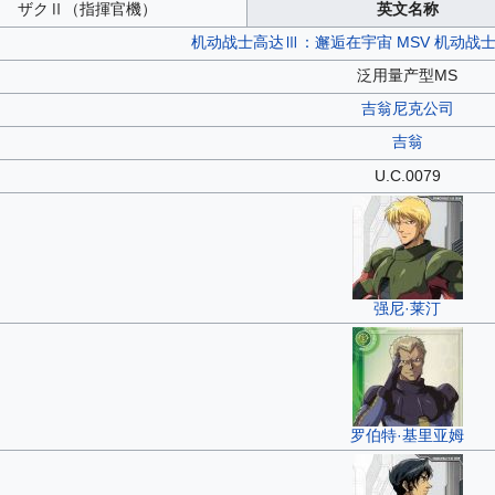
ザクⅡ（指揮官機）
英文名称
机动战士高达Ⅲ：邂逅在宇宙
MSV
机动战士高
泛用量产型MS
吉翁尼克公司
吉翁
U.C.0079
强尼·莱汀
罗伯特·基里亚姆