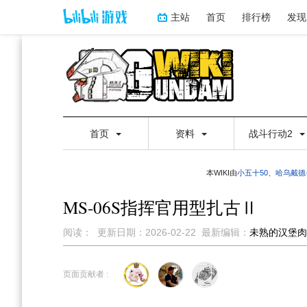
主站
首页
排行榜
发现
首页
资料
战斗行动2
本WIKI由
小五十50
、
哈乌戴德
MS-06S指挥官用型扎古Ⅱ
阅读：
更新日期：
2026-02-22
最新编辑：
未熟的汉堡肉
跳
跳
到
到
页面贡献者 :
导
搜
航
索