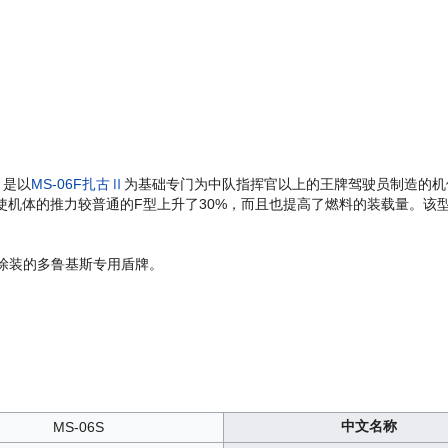
e）是以
MS-06F扎古Ⅱ
为基础专门为中队指挥官以上的王牌驾驶员制造的机
机体的推力较普通的F型上升了30%，而且也提高了燃料的装载量。该型机
色涂装的多鲁基斯专用盾牌。
中文名称
MS-06S