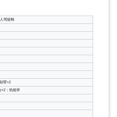
人驾驶舱
副臂×2
×2；热能斧