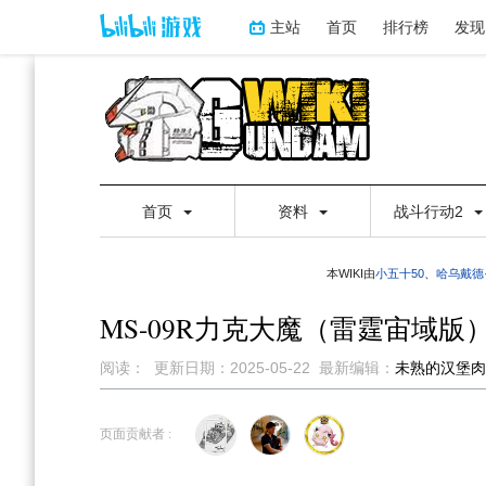
主站
首页
排行榜
发现
首页
资料
战斗行动2
本WIKI由
小五十50
、
哈乌戴德
MS-09R力克大魔（雷霆宙域版
阅读：
更新日期：
2025-05-22
最新编辑：
未熟的汉堡肉
跳
跳
到
到
页面贡献者 :
导
搜
航
索