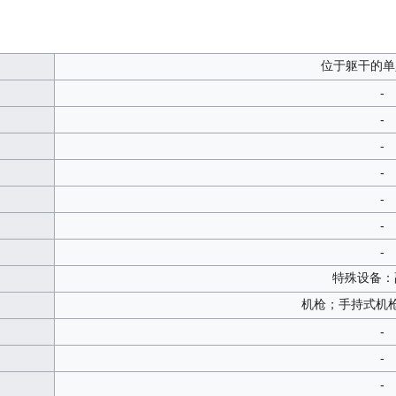
位于躯干的单
-
-
-
-
-
-
-
特殊设备：
机枪；手持式机枪
-
-
-