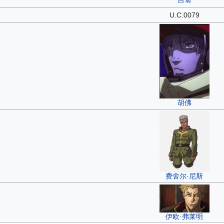
U.C.0079
胡佛
费舍尔·尼斯
伊欧·弗莱明