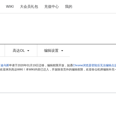
WIKI
大会员礼包
充值中心
我的
高达OL
编辑设置
·迪乌斯
申请于2020年01月19日迁移，编辑权限开放，如遇
Chrome浏览器登陆后无法编辑点
欢迎来到高达WIKI！本WIKI内容已迁入，开放除首页外的编辑权限，欢迎各位机师编辑补充~
）