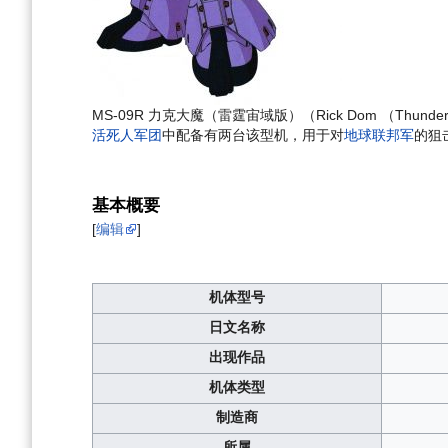
MS-09R 力克大魔（雷霆宙域版）（Rick Dom （Thunder
活死人军团
中配备有两台该型机，用于对
地球联邦军
的狙
基本概要
[
编辑
]
机体型号
日文名称
出现作品
机体类型
制造商
所属