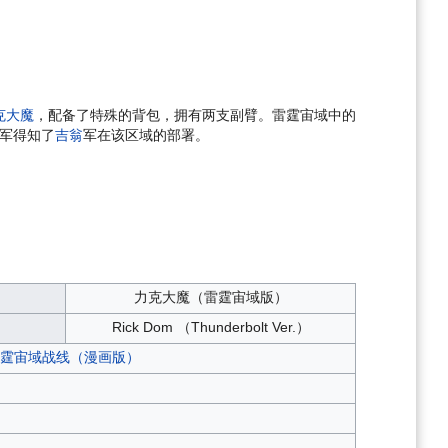
力克大魔
，配备了特殊的背包，拥有两支副臂。雷霆宙域中的
军得知了
吉翁
军在该区域的部署。
力克大魔（雷霆宙域版）
Rick Dom （Thunderbolt Ver.）
霆宙域战线（漫画版）