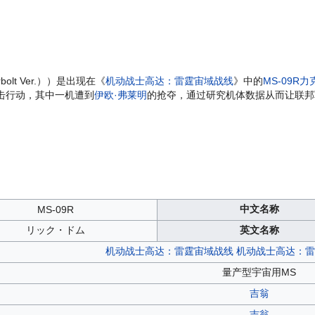
bolt Ver.））是出现在《
机动战士高达：雷霆宙域战线
》中的
MS-09R
击行动，其中一机遭到
伊欧·弗莱明
的抢夺，通过研究机体数据从而让联邦
中文名称
MS-09R
リック・ドム
英文名称
机动战士高达：雷霆宙域战线
机动战士高达：雷
量产型宇宙用MS
吉翁
吉翁