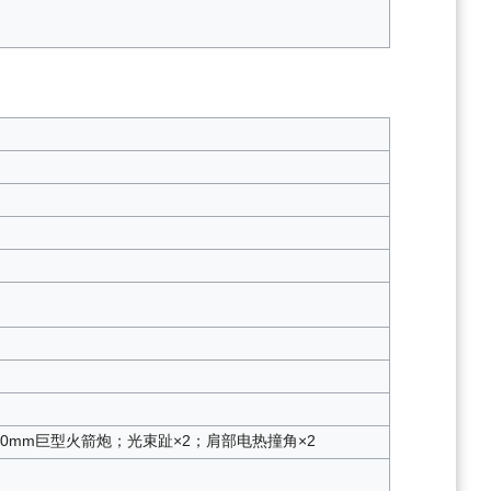
60mm巨型火箭炮；光束趾×2；肩部电热撞角×2