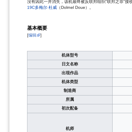
没有因此一并消失，该机最终被反联邦组织“联邦之罪”
19C多梅尔·杜威
（Dolmel Doue）。
基本概要
[
编辑
]
机体型号
日文名称
出现作品
机体类型
制造商
所属
初次配备
机师