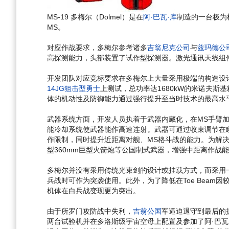
MS-19 多梅尔（Dolmel）是在
阿·巴瓦·库
制造的一台极为
MS。
对应作战要求，多梅尔参考诸多
吉翁尼克公司
与
兹玛德公
高探测能力，头部装置了试作型探测器。激光通讯天线组
开发团队对应竞标要求在多梅尔上大量采用极端的构造设计
14JG狙击型勇士
上测试，总功率达1680kW的米诺夫斯
体的机动性及防御能力通过强行提升至当时技术的最高水
武器系统方面，开发人员执着于武器内藏化，在MS手臂
能冷却系统使武器能作高速连射。武器可通过收束调节在
作限制，同时提升近距离对舰、MS格斗战的能力。为解决
型360mm巨型火箭炮等公国制式武器，增强中距离作战
多梅尔并没有采用传统光束剑的设计或挂载方式，而采用一
兵战时可作为突袭使用。此外，为了降低在Toe Bea
机体在白兵战变现更为突出。
由于所罗门攻防战中失利，
吉翁公国
军逼迫退守到最后的
两台试验机并在多洛斯级宇宙空母上配置及参加了阿·巴瓦