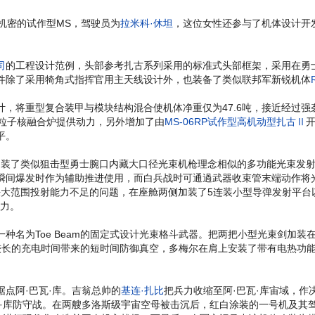
机密的试作型MS，驾驶员为
拉米科·休坦
，这位女性还参与了机体设计开
司
的工程设计范例，头部参考扎古系列采用的标准式头部框架，采用在勇
件除了采用犄角式指挥官用主天线设计外，也装备了类似联邦军新锐机体
，将重型复合装甲与模块结构混合使机体净重仅为47.6吨，接近经过强
基粒子核融合炉提供动力，另外增加了由
MS-06RP试作型高机动型扎古Ⅱ
平。
加装了类似狙击型勇士腕口内藏大口径光束机枪理念相似的多功能光束发
瞬间爆发时作为辅助推进使用，而白兵战时可通過武器收束管末端动作将
大范围投射能力不足的问题，在座舱两侧加装了5连装小型导弹发射平台以及
能力。
种名为Toe Beam的固定式设计光束格斗武器。把两把小型光束剑加
m因较长的充电时间带来的短时间防御真空，多梅尔在肩上安装了带有电热
据点阿·巴瓦·库。吉翁总帅的
基连·扎比
把兵力收缩至阿·巴瓦·库宙域，作
·库防守战。在两艘多洛斯级宇宙空母被击沉后，红白涂装的一号机及其