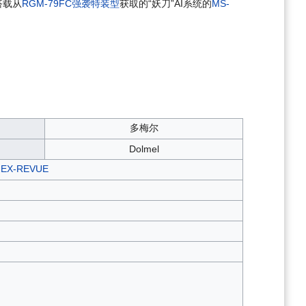
搭载从
RGM-79FC强袭特装型
获取的“妖刀”AI系统的
MS-
多梅尔
Dolmel
X-REVUE