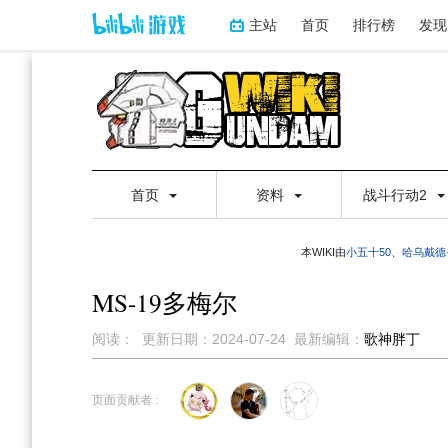
主站
首页
排行榜
发现
首页
资料
战斗行动2
本WIKI由
小五十50
、
哈乌戴德
MS-19多梅尔
阅读：
更新日期：
2024-07-24
最新编辑：
歌神胖丁
跳
跳
到
到
页面贡献者 :
导
搜
航
索