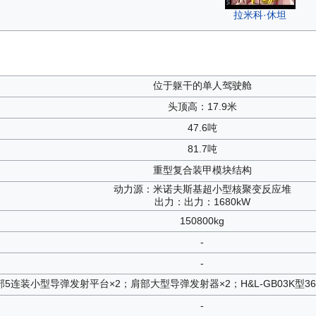
拉米科·休坦
位于躯干的单人驾驶舱
头顶高：17.9米
47.6吨
81.7吨
重型复合装甲模块结构
动力源：米诺夫斯基超小型核聚变反应堆
出力：出力：1680kW
150800kg
-
-
5连装小型导弹发射平台×2；肩部大型导弹发射器×2；H&L-GB03K型3
-