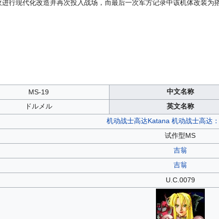
接收进行现代化改造并再次投入战场，而最后一次军方记录中该机体改装为
中文名称
MS-19
ドルメル
英文名称
机动战士高达Katana
机动战士高达：E
试作型MS
吉翁
吉翁
U.C.0079