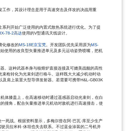
发工作，其设计理念是用于高速突击及佯攻的决战用重
士系列开始广泛使用的内置式散热系统进行优化。为了提
RX-78-2高达
使用的V型通讯天线设计。
袭化修改的
MS-18E京宝梵
。开发团队优先采用原为
MS-
开始使用的改良型矢量推进单元及多元运动姿势喷嘴，把机
射器。这种武器本身与核熔炉直接连接及可媲美战舰的高性
光束枪转化为光束剑进行格斗。这样既大大减少机动时动
肩上装置大型导弹发射器。若需要可携带H&L-GB03K
装在机体膝盖上，在高速移动时通过遥感器启动光束剑，在白
功能的撞角，配合矢量推进单元机动对敌机进行高速撞击，使
决一死战。根据资料显示，多梅尔曾在阿·巴瓦·库至少生产
驾驶员拉米科·休坦也失去联系。不过蓝金涂装的二号机并