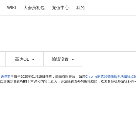
WIKI
大会员礼包
充值中心
我的
高达OL
编辑设置
·迪乌斯
申请于2020年01月19日迁移，编辑权限开放，如遇
Chrome浏览器登陆后无法编辑点
欢迎来到高达WIKI！本WIKI内容已迁入，开放除首页外的编辑权限，欢迎各位机师编辑补充~