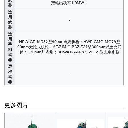
武
定输出功率1.9MW）
装
选
用
-
武
装
选
用
HFW-GR·MR82型90mm吉姆步枪；HWF GMG·MG79型
手
90mm无托式机枪；AE/ZIM.C-BAZ-531型300mm黏土火箭
部
筒；170mm加农炮；BOWA BR-M-82L-9 L-9型光束步枪
武
器
远
程
-
武
器
更多图片