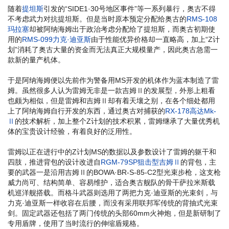
随着
提坦斯
引发的“SIDE1·30号地区事件”等一系列暴行，奥古不得
不考虑武力对抗提坦斯。但是当时原本预定分配给奥古的
RMS-108
玛拉塞
却被阿纳海姆出于政治考虑分配给了提坦斯，而奥古初期使
用的
RMS-099力克·迪亚斯
由于性能优异价格却一直略高，加上“Z计
划”消耗了奥古大量的资金而无法真正大规模量产，因此奥古急需一
款新的量产机体。
于是阿纳海姆便以先前作为警备用MS开发的机体作为蓝本制造了雷
姆。虽然很多人认为雷姆无非是一款吉姆Ⅱ的发展型，外形上粗看
也颇为相似，但是雷姆和吉姆Ⅱ却有着天壤之别，在各个细处都用
上了阿纳海姆自行开发的东西，通过奥古对捕获的
RX-178高达Mk-
Ⅱ
的技术解析，加上整个Z计划的技术积累，雷姆继承了大量优秀机
体的宝贵设计经验，有着良好的泛用性。
雷姆以正在进行中的Z计划MS的数据以及参数设计了雷姆的躯干和
四肢，推进背包的设计改进自
RGM-79SP狙击型吉姆Ⅱ
的背包，主
要的武器一是沿用吉姆Ⅱ的BOWA·BR-S-85-C2型光束步枪，这支枪
威力尚可、结构简单、容易维护，适合奥古舰队的骨干萨拉米斯载
机巡洋舰搭载。而格斗武器则选用了两把力克·迪亚斯的光束剑，与
力克·迪亚斯一样收容在后腰，而没有采用联邦军传统的背抽式光束
剑。固定武器还包括了两门传统的头部60mm火神炮，但是新研制了
专用盾牌，使用了当时流行的伸缩盾规格。