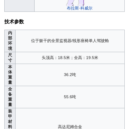
布拉斯·科威尔
技术参数
内
部
位于躯干的全景监视器/线形座椅单人驾驶舱
环
境
尺
头顶高：18.5米；全高：19.5米
寸
本
体
36.2吨
重
量
全
备
55.6吨
重
量
装
甲
材
料
高达尼姆合金