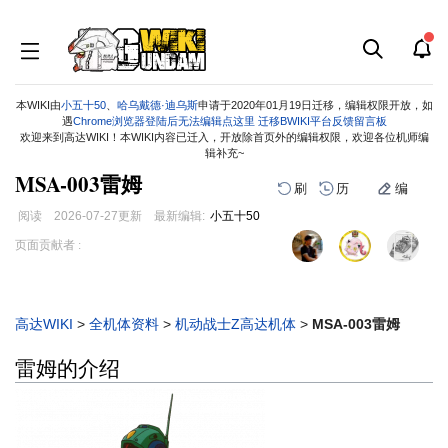
本WIKI由
小五十50
、
哈乌戴德·迪乌斯
申请于2020年01月19日迁移，编辑权限开放，如
遇
Chrome浏览器登陆后无法编辑点这里
迁移BWIKI平台反馈留言板
欢迎来到高达WIKI！本WIKI内容已迁入，开放除首页外的编辑权限，欢迎各位机师编
辑补充~
MSA-003雷姆
刷
历
编
阅读
2026-07-27
更新
最新编辑:
小五十50
跳
跳
页面贡献者 :
到
到
导
搜
航
索
高达WIKI
>
全机体资料
>
机动战士Z高达机体
>
MSA-003雷姆
雷姆的介绍