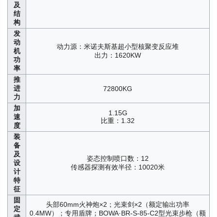
及
结
构
发
动
动力源：米诺夫斯基超小型核聚变反应堆
机
出力：1620KW
功
率
推
进
72800KG
力
加
1.15G
速
比重：1.32
度
装
备
及
姿态控制喷口数：12
设
传感器探测有效半径：10020米
计
特
征
固
头部60mm火神炮×2；光束剑×2（额定输出功率
定
0.4MW）；专用盾牌；BOWA·BR-S-85-C2型光束步枪（额