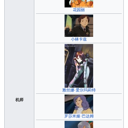
花园丽
小林卡兹
雅丝娜·爱尔玛莉特
机师
罗莎米娅·巴达姆