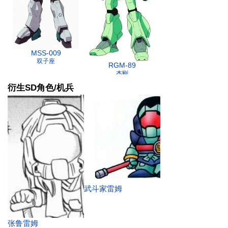
MSS-009
双子座
RGM-89
杰刚
衍生SD角色/机兵
武斗家雷姆
张鲁雷姆