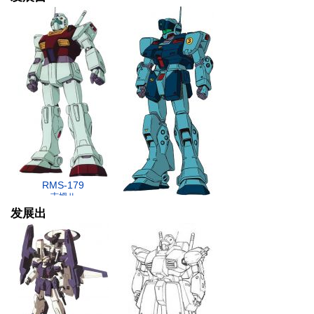
RMS-179
吉姆Ⅱ
RGM-79SP
发展出
狙击型吉姆Ⅱ