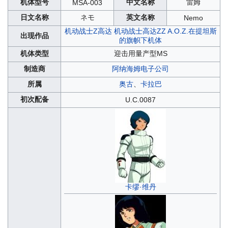
机体型号
中文名称
雷姆
MSA-003
日文名称
ネモ
英文名称
Nemo
机动战士Z高达
机动战士高达ZZ
A.O.Z.在提坦斯
出现作品
的旗帜下机体
机体类型
迎击用量产型MS
制造商
阿纳海姆电子公司
所属
奥古
、
卡拉巴
初次配备
U.C.0087
卡缪·维丹