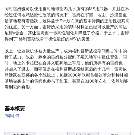
同时雷姆也可以使用当时地球圈内几乎所有的MS用武器，并且在不
经过任何地域适应性改装的情况下，雷姆在宇宙、地面、沙漠甚至
是寒地都有着活跃，这得益于Z计划而来的基本骨架的泛用性极其高
的优点。另一方面，雷姆所采用的装甲材料是已经可以量产的高达
尼姆γ合金，其让雷姆更一步高性能化并降低了价格。于是乎，雷姆
得到了“格利普斯战争平衡性最好的MS”的美誉。
以上，让这款机体被大量生产，成为格利普斯战役期间奥古军中的
骨干战力。战后，剩余的雷姆被分配到了殖民地军中担任警备。同
时，地上的卡拉巴在合并入联邦地上军后，他们所拥有的雷姆也一
并加入了进去。而即便是在格利普斯战役结束后的十几年，雷姆依
然活跃在联邦的各个战线上，包括0096年联邦首都达喀尔和特林顿
基地被袭击时的雷姆也参与了防卫。甚至在0100年左右，依然能够
看到它的身影。
基本概要
[
编辑
]