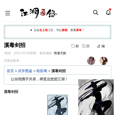
点击
右上角
三杠，可以
搜索
、查看
菜单
↗
溪毒剑招
刷
历
编
阅读
2021-03-08
更新
最新编辑:
雨澈天默
跳
跳
页面贡献者 :
到
到
导
搜
首页
>
武学图鉴
>
暗影阁
>
溪毒剑招
航
索
让你我携手并肩，肆意这悠悠江湖！
溪毒剑招