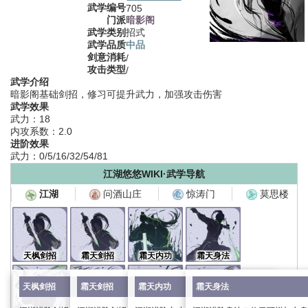
武学编号
705
门派
暗影阁
武学类别
招式
武学品质
中品
剑意消耗
/
攻击类型
/
武学介绍
暗影阁基础剑招，修习可提升武力，加强攻击伤害
武学效果
武力：18
内攻系数：2.0
进阶效果
武力：0/5/16/32/54/81
江湖悠悠WIKI·武学导航
问酒山庄
惊涛门
莫思楼
江湖
天枫剑招
霜天剑招
霜天内功
霜天身法
天枫剑招
霜天剑招
霜天内功
霜天身法