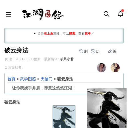
点击
右上角
三杠，可以
搜索
、查看
菜单
↗
破云身法
刷
历
编
阅读
2021-03-03
更新
最新编辑:
芋艿小君
跳
跳
页面贡献者 :
到
到
导
搜
首页
>
武学图鉴
>
天信门
>
破云身法
航
索
让你我携手并肩，肆意这悠悠江湖！
破云身法