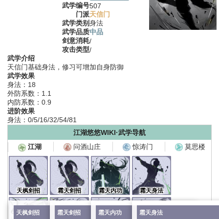
武学编号
507
门派
天信门
武学类别
身法
武学品质
中品
剑意消耗
/
攻击类型
/
武学介绍
天信门基础身法，修习可增加自身防御
武学效果
身法：18
外防系数：1.1
内防系数：0.9
进阶效果
身法：0/5/16/32/54/81
江湖悠悠WIKI·武学导航
问酒山庄
惊涛门
莫思楼
江湖
天枫剑招
霜天剑招
霜天内功
霜天身法
天枫剑招
霜天剑招
霜天内功
霜天身法