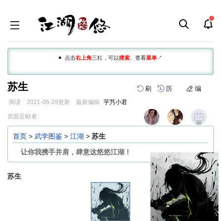
点击
右上角
三杠，可以
搜索
、查看
菜单
↗
苏生
刷
历
编
阅读
2021-06-29
更新
最新编辑:
芋艿小君
跳
跳
页面贡献者 :
到
到
导
搜
首页
>
武学图鉴
>
江湖
>
苏生
航
索
让你我携手并肩，肆意这悠悠江湖！
苏生