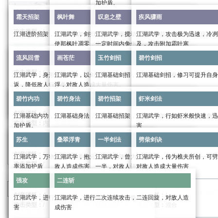
加护盾。
武学类别：
招式
武学类别：
招式
武学类别：
身法
霜天招架
枫叶舞
叹息之壁
疾风骤雨
剑意消耗：
/
剑意消耗：
/
武学类别：
内功
剑意消耗：
/
攻击类型：
/
攻击类型：
/
剑意消耗：
/
攻击类型：
/
江湖进阶招架，修习可增加自身定力，强化免伤
江湖武学，剑扫寰宇，引枫叶翩翩，萦绕于侧，也可
江湖武学，搅动落枫于身前，化作屏障，保护自
江湖武学，攻击极为迅速，冷冽
流风回雪
画苍茫
玉竹剑招
碧竹剑招
攻击类型：
/
使那枫叶凋零，化为尘土，加快自身行动条增长，可
一定时间内免伤
及，攻击附加霜叶寒
武学效果：
武学效果：
武学效果：
武学类别：
招架
提前取消
流风回雪
画苍茫
玉竹剑招
碧竹剑招
武力：
18
武力：
18
武学效果：
身法：
18
剑意消耗：
/
武学类别：
buff
武学类别：
buff
内攻
系数：
2.0
外攻
系数：
2.0
内力：
134
外防系数：
1.0
攻击类型：
/
武学类别：
buff
剑意消耗：
4
剑意消耗：
4
江湖武学，身形轻逸飘摇，在枫叶中腾挪，一击则
江湖武学，以剑为笔，描绘那苍茫大地，画尽人世沉
江湖基础剑招，修习可提升自身武力，加强攻击
江湖基础剑招，修习可提升自身
碧竹内功
碧竹身法
碧竹招架
虾米剑法
气血系数：
4.5
内防系数：
1.0
剑意消耗：
2
攻击类型：
外攻
攻击类型：
内攻
返，降低敌人行动条
浮，对敌人造成大量伤害。
进阶效果：
进阶效果：
进入战斗时获得的护盾值：
168
武学效果：
攻击类型：
外攻
武学类别：
招式
武学类别：
招式
武力
0/6/19/39/66/99
武力：
0/6/19/39/66/99
进阶效果：
碧竹内功
碧竹身法
碧竹招架
虾米剑法
根骨：
10
武学效果：
武学效果：
武学类别：
攻击
武学类别：
终结技
剑意消耗：
/
剑意消耗：
/
进阶效果：
身法：
0/6/19/39/66/99
定力上限：
1200
武学效果：
受到武功伤害时免疫受到的伤害，且造成
攻击时给对方添加一层霜叶寒，
16+3
剑意消耗：
6
剑意消耗：
/
攻击类型：
/
攻击类型：
/
江湖基础内功，修习可提高自身气血上限，为自己添
江湖基础身法，修习可增加自身防御。
江湖基础招架，修习可增加自身定力，强化免伤
江湖武学，行如虾米般快速，迅
内力：
0/50/151/302/504/756
苏生
叠翠浮青
一半剑法
劈柴剑诀
招架系数：
24.16%
提高自身
20%
行动增长速度，每次攻击额外造成
攻伤害，持续两息
霜叶寒：持续十二息，满
4
层后
攻击类型：
内攻
攻击类型：
混合
加护盾。
害
进入战斗时获得的护盾值：
0/50/155/305/505/7
12+25%
外攻伤害且降低叹息之壁
25+50%
10%
调息时间，持
内攻伤害和
5%
当前生
武学效果：
武学效果：
武学类别：
身法
武学类别：
招架
进阶效果：
进阶效果：
续四息。
雪
30%
调息时间且添加一层霜
苏生
叠翠浮青
一半剑法
劈柴剑诀
武学效果：
武学效果：
武力：
16
武力：
16
武学类别：
内功
剑意消耗：
/
剑意消耗：
/
武学类别：
攻击
根骨：
0/33/99/198/330/495
0/5/15/25/45/55%
概率立刻进行普通攻击
持续期间，可以使用枫叶舞·凋零。
造成
25+50%
内攻伤害且扣除对方
攻击六次，每次造成
内攻
3%
14+29%
系数：
当前气血，降低
2.0
外攻伤害和
外攻
系数：
14+29%
2.0
内
剑意消耗：
/
攻击类型：
/
攻击类型：
/
剑意消耗：
3
江湖武学，万物复苏，休养生息，恢复自身气血，概
江湖武学，抱元守一，意随心动，连续回旋打击，对
江湖武学，曾为江湖绝学，奈何早年流失一半，
江湖武学，传为樵夫所创，可劈
进阶效果：
强攻
二连斩
枫叶舞·凋零：取消行动增长速度加成，立刻攻击一
对方行动力增长速度
攻伤害
50%
。
攻击类型：
/
攻击类型：
外攻
率添加护盾
敌人造成伤害
一半，对敌人进行多次伤害
对敌人造成大量伤害
0/5/15/25/40/55%
概率立刻进行
次，造成
12+25%
外攻伤害。
进阶效果：
进阶效果：
当对方行动力≥
50%
时，降低对方行动力
50%
。
武学效果：
武学效果：
进阶效果：
武力
0/6/18/36/60/90
武力：
0/6/18/36/60/90
强攻
二连斩
武学效果：
身法：
16
根骨：
9
武学效果：
武学类别：
buff
武学类别：
攻击
武学类别：
攻击
武学类别：
终结技
进阶效果：
分类
：
武学
江湖
进阶效果：
此武功基础伤害提升
0/8/16/30/45/60%
内力：
134
外防系数：
1.0
定力上限：
1200
攻击一次，造成
33+67%
外攻伤
剑意消耗：
4
剑意消耗：
5
剑意消耗：
8
剑意消耗：
/
0/2.5/7.5/12.5/20/27.5%
概率立刻进行普通攻击
江湖武学，进行强猛攻击，气势逼人，对敌人造成伤
江湖武学，进行二次连续攻击，二连回旋，对敌人造
0/7.5/22.5/37.5/60/82.5%
概率立刻进行普通攻击
气血系数：
4.0
内防系数：
1.0
招架系数：
24.16%
攻击类型：
/
攻击类型：
外攻
攻击类型：
外攻
攻击类型：
混合
害
成伤害
进阶效果：
进入战斗时获得护盾值：
168