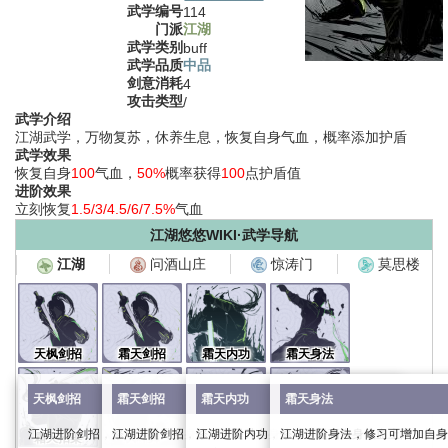
武学编号
114
门派
江湖
武学类别
buff
武学品质
中品
剑意消耗
4
攻击类型
/
武学介绍
江湖武学，万物复苏，休养生息，恢复自身气血，概率添加护盾
武学效果
恢复自身
100
气血，
50%
概率获得
100
点护盾值
进阶效果
立刻恢复
1.5/3/4.5/6/7.5%
气血
江湖悠悠WIKI·武学导航
问酒山庄
惊涛门
莫思楼
江湖
天枫剑招
霜天剑招
霜天内功
霜天身法
天枫剑招
霜天剑招
霜天内功
霜天身法
江湖进阶剑招，修习可提升自身武力，加强攻击伤害
江湖进阶剑招，修习可提升自身武力，加强攻击伤害
江湖进阶内功，修习可提高自身气血上限，为自
江湖进阶身法，修习可增加自身
霜天招架
枫叶舞
叹息之壁
疾风骤雨