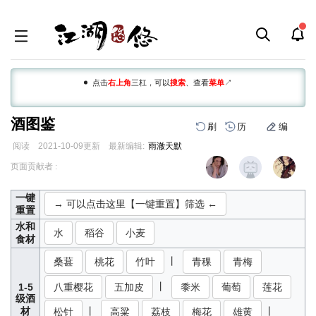
点击
右上角
三杠，可以
搜索
、查看
菜单
↗
酒图鉴
刷
历
编
阅读
2021-10-09
更新
最新编辑:
雨澈天默
跳
跳
页面贡献者 :
到
到
导
搜
一键
航
索
→ 可以点击这里【一键重置】筛选 ←
重置
水和
水
稻谷
小麦
食材
丨
桑葚
桃花
竹叶
青稞
青梅
丨
八重樱花
五加皮
黍米
葡萄
莲花
1-5
级酒
材
丨
丨
松针
高粱
荔枝
梅花
雄黄