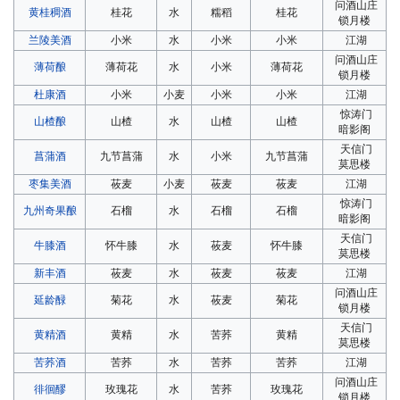
问酒山庄
黄桂稠酒
桂花
水
糯稻
桂花
锁月楼
兰陵美酒
小米
水
小米
小米
江湖
问酒山庄
薄荷酿
薄荷花
水
小米
薄荷花
锁月楼
杜康酒
小米
小麦
小米
小米
江湖
惊涛门
山楂酿
山楂
水
山楂
山楂
暗影阁
天信门
菖蒲酒
九节菖蒲
水
小米
九节菖蒲
莫思楼
枣集美酒
莜麦
小麦
莜麦
莜麦
江湖
惊涛门
九州奇果酿
石榴
水
石榴
石榴
暗影阁
天信门
牛膝酒
怀牛膝
水
莜麦
怀牛膝
莫思楼
新丰酒
莜麦
水
莜麦
莜麦
江湖
问酒山庄
延龄醁
菊花
水
莜麦
菊花
锁月楼
天信门
黄精酒
黄精
水
苦荞
黄精
莫思楼
苦荞酒
苦荞
水
苦荞
苦荞
江湖
问酒山庄
徘徊醪
玫瑰花
水
苦荞
玫瑰花
锁月楼