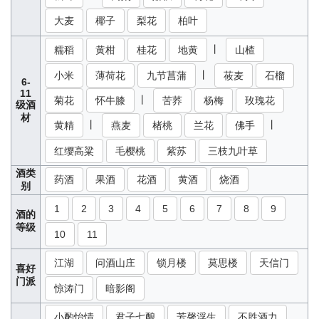
大麦
椰子
梨花
柏叶
丨
糯稻
黄柑
桂花
地黄
山楂
丨
小米
薄荷花
九节菖蒲
莜麦
石榴
6-
11
丨
菊花
怀牛膝
苦荞
杨梅
玫瑰花
级酒
材
丨
丨
黄精
燕麦
楮桃
兰花
佛手
红缨高粱
毛樱桃
紫苏
三枝九叶草
酒类
药酒
果酒
花酒
黄酒
烧酒
别
1
2
3
4
5
6
7
8
9
酒的
等级
10
11
江湖
问酒山庄
锁月楼
莫思楼
天信门
喜好
门派
惊涛门
暗影阁
小酌怡情
君子七酿
芳馨浮生
不胜酒力