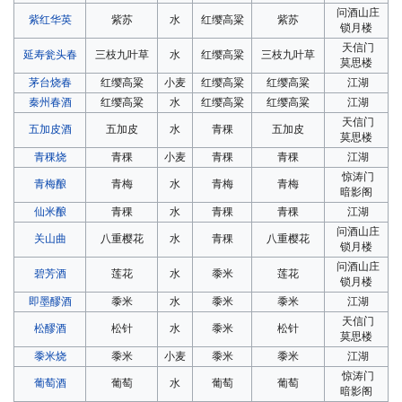
问酒山庄
紫红华英
紫苏
水
红缨高粱
紫苏
锁月楼
天信门
延寿瓮头春
三枝九叶草
水
红缨高粱
三枝九叶草
莫思楼
茅台烧春
红缨高粱
小麦
红缨高粱
红缨高粱
江湖
秦州春酒
红缨高粱
水
红缨高粱
红缨高粱
江湖
天信门
五加皮酒
五加皮
水
青稞
五加皮
莫思楼
青稞烧
青稞
小麦
青稞
青稞
江湖
惊涛门
青梅酿
青梅
水
青梅
青梅
暗影阁
仙米酿
青稞
水
青稞
青稞
江湖
问酒山庄
关山曲
八重樱花
水
青稞
八重樱花
锁月楼
问酒山庄
碧芳酒
莲花
水
黍米
莲花
锁月楼
即墨醪酒
黍米
水
黍米
黍米
江湖
天信门
松醪酒
松针
水
黍米
松针
莫思楼
黍米烧
黍米
小麦
黍米
黍米
江湖
惊涛门
葡萄酒
葡萄
水
葡萄
葡萄
暗影阁