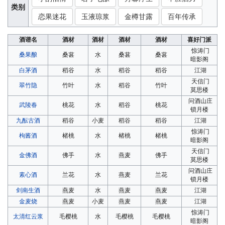
类别
恋果迷花
玉液琼浆
金樽甘露
百年传承
酒谱名
酒材
酒材
酒材
酒材
喜好门派
惊涛门
桑果酿
桑葚
水
桑葚
桑葚
暗影阁
白茅酒
稻谷
水
稻谷
稻谷
江湖
天信门
翠竹隐
竹叶
水
稻谷
竹叶
莫思楼
问酒山庄
武陵春
桃花
水
稻谷
桃花
锁月楼
九酝古酒
稻谷
小麦
稻谷
稻谷
江湖
惊涛门
枸酱酒
楮桃
水
楮桃
楮桃
暗影阁
天信门
金佛酒
佛手
水
燕麦
佛手
莫思楼
问酒山庄
素心酒
兰花
水
燕麦
兰花
锁月楼
剑南生酒
燕麦
水
燕麦
燕麦
江湖
金麦烧
燕麦
小麦
燕麦
燕麦
江湖
惊涛门
太清红云浆
毛樱桃
水
毛樱桃
毛樱桃
暗影阁