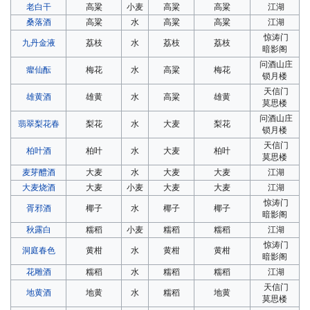
老白干
高粱
小麦
高粱
高粱
江湖
桑落酒
高粱
水
高粱
高粱
江湖
惊涛门
九丹金液
荔枝
水
荔枝
荔枝
暗影阁
问酒山庄
癯仙酝
梅花
水
高粱
梅花
锁月楼
天信门
雄黄酒
雄黄
水
高粱
雄黄
莫思楼
问酒山庄
翡翠梨花春
梨花
水
大麦
梨花
锁月楼
天信门
柏叶酒
柏叶
水
大麦
柏叶
莫思楼
麦芽醴酒
大麦
水
大麦
大麦
江湖
大麦烧酒
大麦
小麦
大麦
大麦
江湖
惊涛门
胥邪酒
椰子
水
椰子
椰子
暗影阁
秋露白
糯稻
小麦
糯稻
糯稻
江湖
惊涛门
洞庭春色
黄柑
水
黄柑
黄柑
暗影阁
花雕酒
糯稻
水
糯稻
糯稻
江湖
天信门
地黄酒
地黄
水
糯稻
地黄
莫思楼