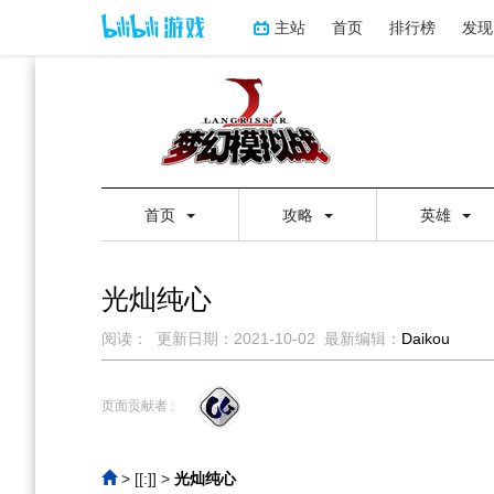
主站
首页
排行榜
发现
首页
攻略
英雄
光灿纯心
阅读：
更新日期：
2021-10-02
最新编辑：
Daikou
跳
跳
到
到
页面贡献者 :
导
搜
航
索
> [[:]]
>
光灿纯心