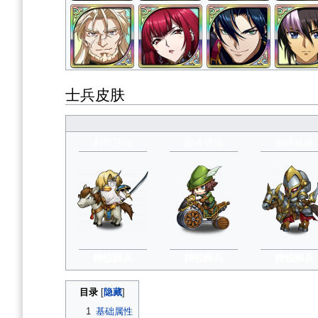
士兵皮肤
利昂莎白
巅峰游骑
巅峰铁骑
精锐骑兵
精锐骑兵
精锐骑兵
目录
1
基础属性