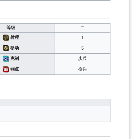
等级
二
射程
1
移动
5
步兵
克制
枪兵
弱点