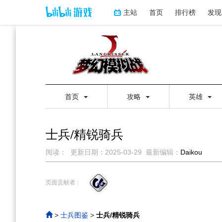
主站
首页
排行榜
发现
首页
攻略
英雄
士兵/精锐骑兵
阅读：
更新日期：
2025-03-29
最新编辑：
Daikou
跳
跳
到
到
页面贡献者 :
导
搜
航
索
>
士兵图鉴
>
士兵/精锐骑兵