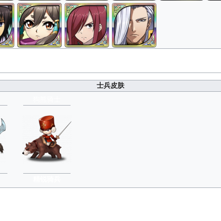
士兵皮肤
狗熊骑士
精锐骑兵