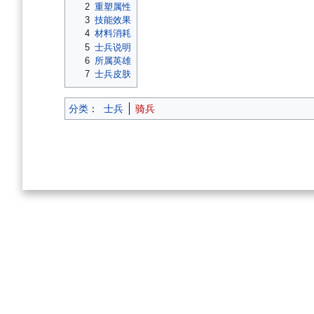
2
重塑属性
3
技能效果
4
材料消耗
5
士兵说明
6
所属英雄
7
士兵皮肤
分类
：
士兵
骑兵