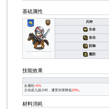
基础属性
兵种
生命
攻击
防御
魔防
精锐骑兵
技能效果
全属性
+5%
主动进入战斗时，遭受伤害降低
20%
。
材料消耗