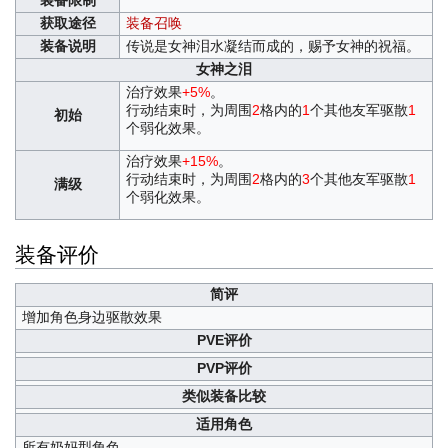
装备限制
获取途径
装备召唤
装备说明
传说是女神泪水凝结而成的，赐予女神的祝福。
女神之泪
治疗效果
+5%
。
行动结束时，为周围
2
格内的
1
个其他友军驱散
1
初始
个弱化效果。
治疗效果
+15%
。
行动结束时，为周围
2
格内的
3
个其他友军驱散
1
满级
个弱化效果。
装备评价
简评
增加角色身边驱散效果
PVE评价
PVP评价
类似装备比较
适用角色
所有奶妈型角色