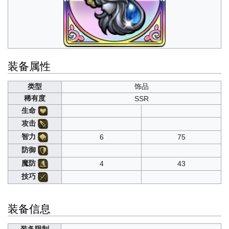
装备属性
类型
饰品
稀有度
SSR
生命
攻击
智力
6
75
防御
魔防
4
43
技巧
装备信息