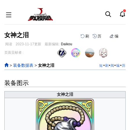
女神之泪
刷
历
编
阅读
2023-11-17
更新
最新编辑:
Daikou
跳
跳
页面贡献者 :
到
到
导
搜
>
装备数据表
>
女神之泪
•
•
•
•
短
刷
阅
编
历
航
索
装备图示
女神之泪