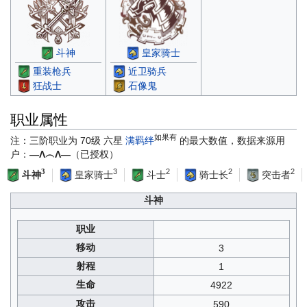
斗神
皇家骑士
重装枪兵
近卫骑兵
狂战士
石像鬼
职业属性
如果有
注：三阶职业为 70级 六星
满羁绊
的最大数值，数据来源用
户：
—Λ︵Λ—
（已授权）
3
2
2
2
3
皇家骑士
斗士
骑士长
突击者
斗神
斗神
职业
移动
3
射程
1
生命
4922
攻击
590