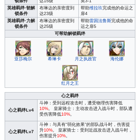
锁条件
达15级
英3-1
英雄羁绊·韧解
布琳达的亲密度到
帮助
维拉玖
完成他的命运之
锁条件
达23级
扉4
英雄羁绊·力解
布琳达的亲密度到
帮助
雷因法鲁斯
完成他的命
锁条件
达25级
运之扉5
可帮助解锁羁绊
亚莎梅尔
希琳卡
月之执政官
海伦娜
红月之王
心之羁绊
斗神：受到远程攻击时，遭受物理伤害降低
10%
。 皇家骑士：主动攻击进入战斗时，部队遭
心之羁绊Lv4
受伤害降低
10%
。
斗神：与具有“弱化效果”的部队战斗时，伤害提
升
10%
。 皇家骑士：受到近战攻击进入战斗时，
心之羁绊Lv7
伤害提升
10%
。