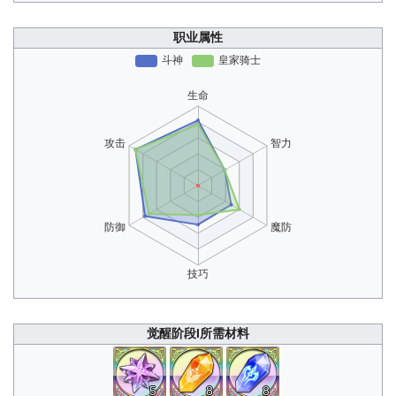
职业属性
觉醒阶段I所需材料
5
8
8