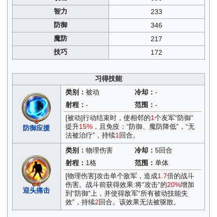
智力
233
防御
346
魔防
217
技巧
172
习得技能
类别：
被动
冷却：
-
射程：
-
范围：
-
[被动]行动结束时，使相邻的
1
个友军“防御”
提升
15%
，且免疫：“防御、魔防降低”，“无
防御应援
法被治疗”，持续
1
回合。
类别：
物理伤害
冷却：
5回合
射程：
1格
范围：
单体
[物理伤害]攻击单个敌军，造成
1.7
倍的战斗
伤害。战斗前获得效果:将“攻击”的
20%
增加
迎头痛击
到“防御”上，并使得敌军“所有被动技能失
效”，持续
2
回合。该效果无法被驱散。