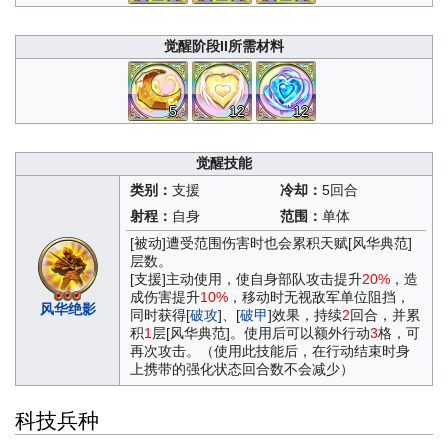
觉醒阶段II所需材料
5
12
12
觉醒技能
类别：
支援
冷却：
5回合
射程：
自身
范围：
单体
[被动]遭受范围伤害时也会累积天赋[风华典范]
层数。
[支援]主动使用，使自身部队攻击提升
20%
，造
成伤害提升
10%
，移动时无视敌军单位阻挡，
风华绝影
同时获得[
破攻
]、[
破甲
]效果，持续
2
回合，并累
积
1
层[风华典范]。使用后可以额外行动
3
格，可
再次攻击。（使用此技能后，在行动结束时身
上携带的强化状态回合数不会减少）
科技兵种