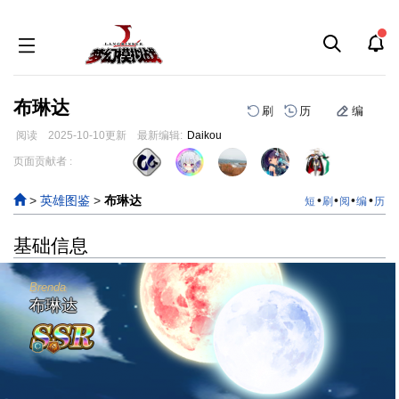
布琳达
刷
历
编
阅读
2025-10-10
更新
最新编辑:
Daikou
跳
跳
页面贡献者 :
到
到
导
搜
>
英雄图鉴
>
布琳达
•
•
•
•
短
刷
阅
编
历
航
索
基础信息
Brenda
布琳达