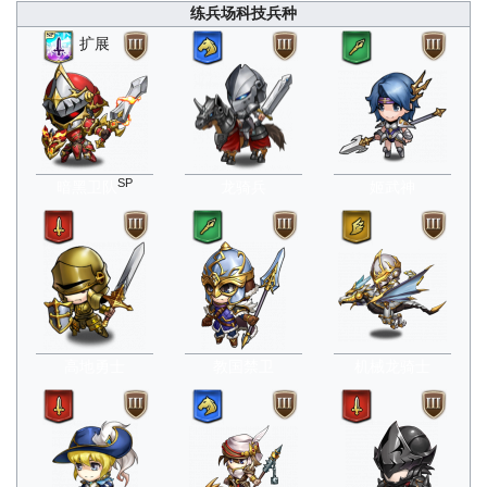
练兵场科技兵种
扩展
SP
暗黑卫队
龙骑兵
姬武神
高地勇士
教国禁卫
机械龙骑士