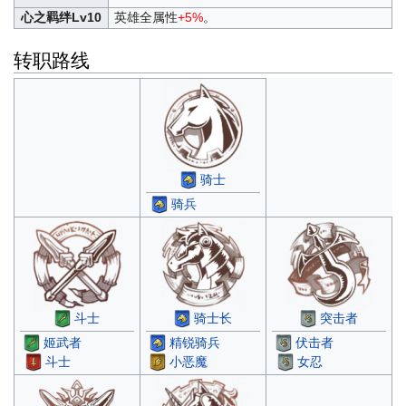
心之羁绊Lv10
英雄全属性
+5%
。
转职路线
骑士
骑兵
斗士
骑士长
突击者
姬武者
精锐骑兵
伏击者
斗士
小恶魔
女忍