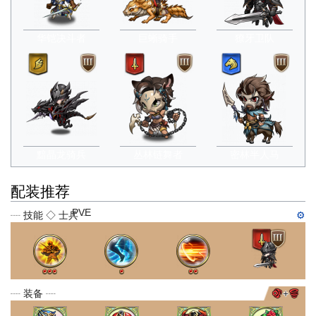
华铠决斗者
巨蜥骑手
獠牙卫队
黯晶龙骑兵
丛林链舞者
密林半人马
配装推荐
PVE
┈ 技能 ◇ 士兵 ┈
⚙
┈ 装备 ┈
+