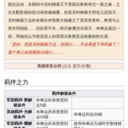
抵抗运动，在期间与克利姆索王子雷因法鲁斯有过一面之缘，之
后支配阶级的统治虽然被颠覆，但是克利姆索文明也几近毁灭。
克利姆索兰达的末裔在伊雷斯大陆建立了雷库里奥村，希望与人
类共同相处……但好景不长，村庄惨遭洪水毁灭，布琳达逃过一
劫，而她也认为曾是恋人的雷因法鲁斯是这桩惨剧的主谋。
「是的，我是克利姆索兰达，但我们……不会再是下等民族了！
那个男人休想再统治我们……」
英雄语音台词
[点击 展开/折叠]
羁绊之力
羁绊解锁条件
军团羁绊·辉解
布琳达的亲密度到
锁条件
达5级
英雄羁绊·光解
布琳达的亲密度到
布琳达到达30级
锁条件
达10级
军团羁绊·耀解
布琳达的亲密度到
使用布琳达完成时空裂缝精