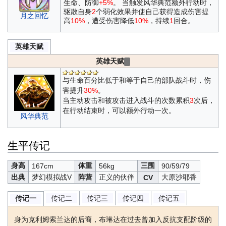
生命、防御
+5%
。 当触发风华典范额外行动时，
驱散自身
2
个弱化效果并使自己获得造成伤害提
月之回忆
高
10%
，遭受伤害降低
10%
，持续
1
回合。
英雄天赋
英雄天赋
与生命百分比低于和等于自己的部队战斗时，伤
害提升
30%
。
当主动攻击和被攻击进入战斗的次数累积
3
次后，
在行动结束时，可以额外行动一次。
风华典范
生平传记
身高
体重
三围
167cm
56kg
90/59/79
出典
梦幻模拟战V
阵营
正义的伙伴
大原沙耶香
CV
传记二
传记三
传记四
传记五
传记一
身为克利姆索兰达的后裔，布琳达在过去曾加入反抗支配阶级的