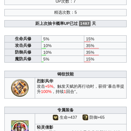
UP次数：7
精选次数：5
距上次抽卡概率UP已过
天
1407
生命兵修
5%
15%
攻击兵修
10%
35%
防御兵修
10%
35%
魔防兵修
5%
15%
铸纹技能
烈影风华
攻击
+5%
。触发天赋的再行动时，获得“暴击率提
升
100%
，持续
1
回合”。
专属装备
生命+437
防御+65
轻灵倩影