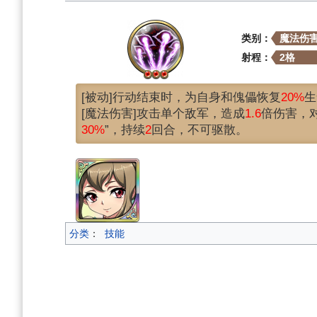
类别：
魔法伤
射程：
2格
[被动]行动结束时，为自身和傀儡恢复
20%
生
[魔法伤害]攻击单个敌军，造成
1.6
倍伤害，
30%
”，持续
2
回合，不可驱散。
分类
：
技能