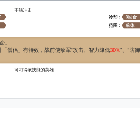
不洁冲击
害
冷却：
3回合
范围：
单体
命。
对「僧侣」有特效，战前使敌军“攻击、智力降低
30%
”、“防
可习得该技能的英雄