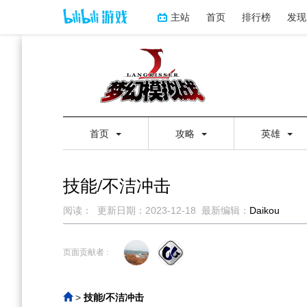
主站
首页
排行榜
发现
首页
攻略
英雄
技能/不洁冲击
阅读：
更新日期：
2023-12-18
最新编辑：
Daikou
跳
跳
到
到
页面贡献者 :
导
搜
航
索
>
技能/不洁冲击