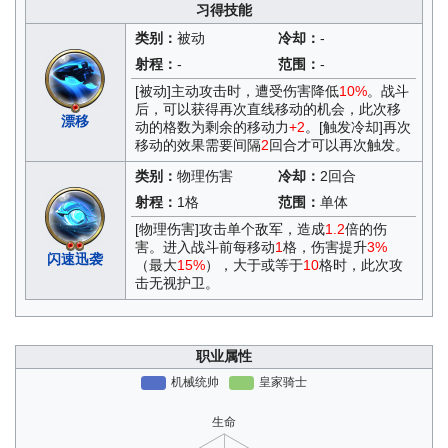
习得技能
类别：
被动
冷却：
-
射程：
-
范围：
-
[被动]主动攻击时，遭受伤害降低
10%
。战斗
后，可以获得再次直线移动的机会，此次移
漂移
动的格数为剩余的移动力
+2
。[触发冷却]再次
移动的效果需要间隔
2
回合才可以再次触发。
类别：
物理伤害
冷却：
2回合
射程：
1格
范围：
单体
[物理伤害]攻击单个敌军，造成
1.2
倍的伤
害。进入战斗前每移动
1
格，伤害提升
3%
闪速迅袭
（最大
15%
），大于或等于
10
格时，此次攻
击无视护卫。
职业属性