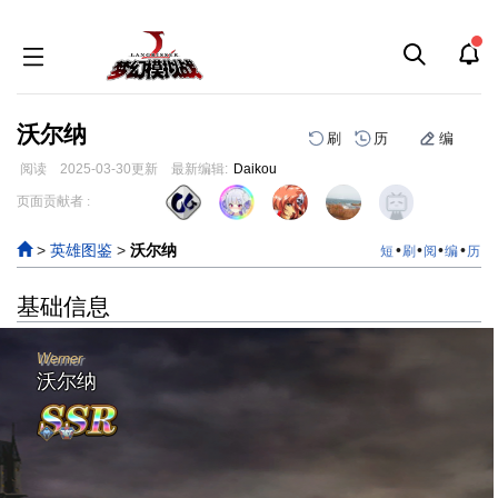
沃尔纳
刷
历
编
阅读
2025-03-30
更新
最新编辑:
Daikou
跳
跳
页面贡献者 :
到
到
导
搜
>
英雄图鉴
>
沃尔纳
•
•
•
•
短
刷
阅
编
历
航
索
基础信息
Werner
沃尔纳