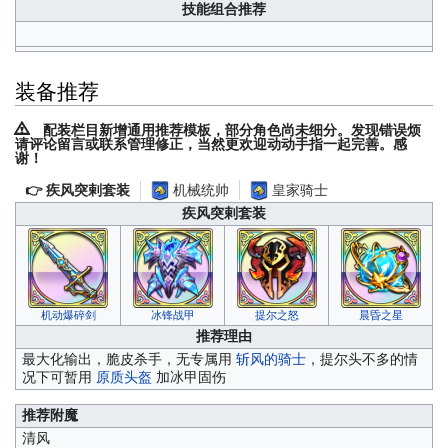
技能组合推荐
装备推荐
配装栏目新增通用推荐模板，部分角色尚未细分。发现错误烦
请评论留言或联系管理修正，当然更欢迎动动手指一起完善。感
谢！
机械统帅
皇家骑士
👉 疾风突剌套装
疾风突剌套装
机动爆碎剑
冰锋战甲
提尔之怒
晨昏之星
推荐理由
最大化输出，脆皮杀手，无专属用
斩风的骑士
，提尔头不多的情
况下可暂用
原质头盔
加冰甲固伤
推荐附魔
清风