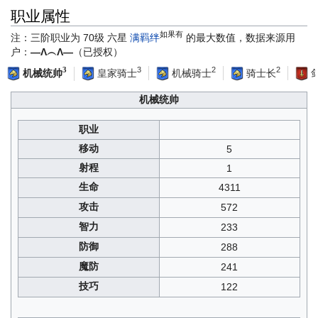
职业属性
如果有
注：三阶职业为 70级 六星
满羁绊
的最大数值，数据来源用
户：
—Λ︵Λ—
（已授权）
3
2
2
3
皇家骑士
机械骑士
骑士长
机械统帅
机械统帅
职业
移动
5
射程
1
生命
4311
攻击
572
智力
233
防御
288
魔防
241
技巧
122