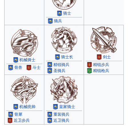
骑士
骑兵
骑士长
剑士
机械骑士
精锐骑兵
精锐步兵
骨兽
斗士
圣骑兵
精锐枪兵
机械统帅
皇家骑士
骨犀
重装骑兵
近卫步兵
近卫骑兵