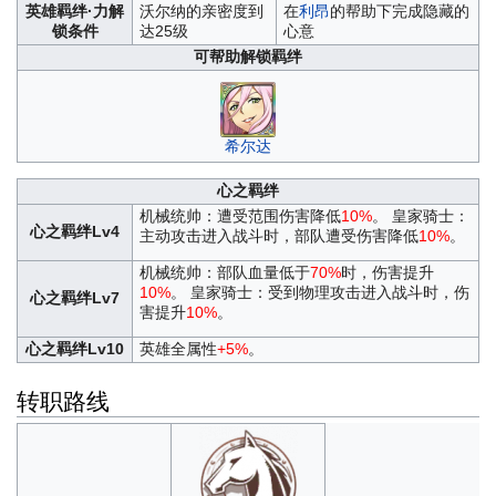
英雄羁绊·力解
沃尔纳的亲密度到
在
利昂
的帮助下完成隐藏的
锁条件
达25级
心意
可帮助解锁羁绊
希尔达
心之羁绊
机械统帅：遭受范围伤害降低
10%
。 皇家骑士：
心之羁绊Lv4
主动攻击进入战斗时，部队遭受伤害降低
10%
。
机械统帅：部队血量低于
70%
时，伤害提升
10%
。 皇家骑士：受到物理攻击进入战斗时，伤
心之羁绊Lv7
害提升
10%
。
心之羁绊Lv10
英雄全属性
+5%
。
转职路线