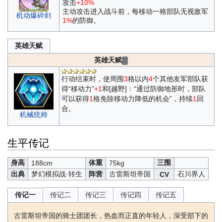
攻击
+10%
主动攻击进入战斗前，每移动一格部队无视敌军
机动爆碎剑
1%
的防御。
英雄天赋
英雄天赋
行动结束时，使周围
3
格以内
4
个其他友军部队获
得“移动力”
+1
和[越野]：“通过防御地形时，部队
可以获得
1
格免除移动力降低的机会”，持续
1
回
合。
机械统帅
生平传记
身高
体重
三围
188cm
75kg
出典
梦幻模拟战·转生
阵营
古雷斯坦帝国
石川界人
CV
传记二
传记三
传记四
传记五
传记一
古雷斯坦帝国的骑士团团长，热血而正直的年轻人，深受部下的