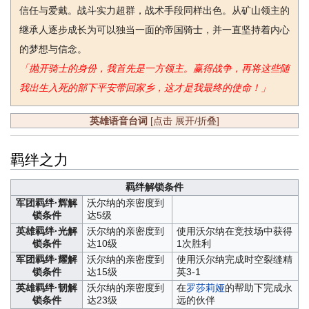
信任与爱戴。战斗实力超群，战术手段同样出色。从矿山领主的
继承人逐步成长为可以独当一面的帝国骑士，并一直坚持着内心
的梦想与信念。
「抛开骑士的身份，我首先是一方领主。赢得战争，再将这些随
我出生入死的部下平安带回家乡，这才是我最终的使命！」
英雄语音台词
[点击 展开/折叠]
羁绊之力
羁绊解锁条件
军团羁绊·辉解
沃尔纳的亲密度到
锁条件
达5级
英雄羁绊·光解
沃尔纳的亲密度到
使用沃尔纳在竞技场中获得
锁条件
达10级
1次胜利
军团羁绊·耀解
沃尔纳的亲密度到
使用沃尔纳完成时空裂缝精
锁条件
达15级
英3-1
英雄羁绊·韧解
沃尔纳的亲密度到
在
罗莎莉娅
的帮助下完成永
锁条件
达23级
远的伙伴