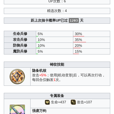
UP次数：6
精选次数：4
距上次抽卡概率UP已过
天
1203
生命兵修
5%
30%
攻击兵修
10%
35%
防御兵修
10%
20%
魔防兵修
5%
15%
铸纹技能
隐备机核
攻击
+5%
；使用[机动变形]后，可以再次行动，
每回合仅触发
1
次。
专属装备
生命+437
攻击+107
强袭万钧