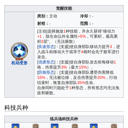
觉醒技能
类别：
主动
冷却：
-
射程：
-
范围：
-
[主动]选择施放
1
种技能，并永久获得“移动力
+1
，除生命以外全属性
+5%
，可累积，最高累
积
3
层”。（无法驱散）
[
疾速形态
]：[支援]使自身部队移动力提升
3
，进
入战斗前移动大于或等于
4
格时会先于敌军进行
攻击。
[
强袭形态
]：[支援]使自身部队攻击前每移动
1
机动变形
格，伤害提升
3%
（最大
15%
）。
[
防御形态
]：[支援]使自身部队遭受伤害降低
15%
，无法被位移，反击伤害提升
20%
，行动
结束时，恢复自身部队
35%
生命。
自身同时只能处于
1
种形态，所有形态均无法免
疫和驱散。
科技兵种
练兵场科技兵种