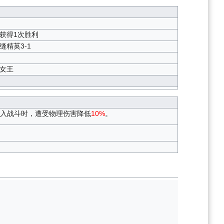
获得1次胜利
精英3-1
女王
进入战斗时，遭受物理伤害降低
10%
。