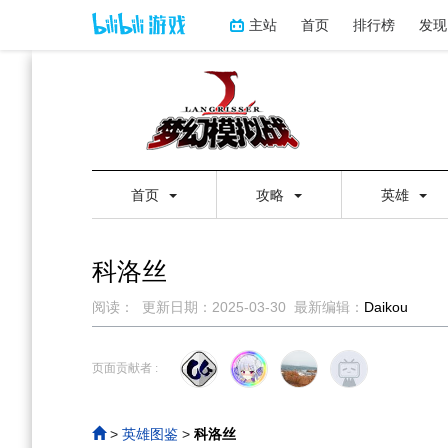
主站
首页
排行榜
发现
首页
攻略
英雄
科洛丝
阅读：
更新日期：
2025-03-30
最新编辑：
Daikou
跳
跳
到
到
页面贡献者 :
导
搜
航
索
>
英雄图鉴
>
科洛丝