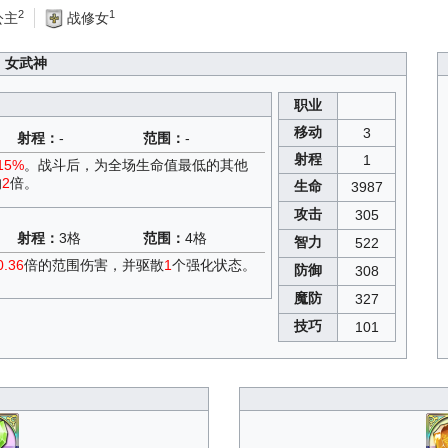
2
1
公主
战修女
女武神
职业
移动
3
射程：
-
范围：
-
射程
1
15%
。战斗后，为全场生命值最低的其他
的
2
倍。
生命
3987
攻击
305
射程：
3格
范围：
4格
智力
522
0.36
倍的范围伤害，并驱散
1
个强化状态。
防御
308
魔防
327
技巧
101