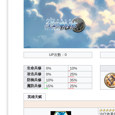
UP次数：0
生命兵修
0%
10%
攻击兵修
0%
25%
防御兵修
10%
35%
魔防兵修
15%
25%
英雄天赋
治疗效果