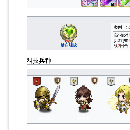
5
8
类别：
治
[被动]
[治疗]
洁白绽放
续
2
回合
科技兵种
高地勇士
狂热者
圣卫术师