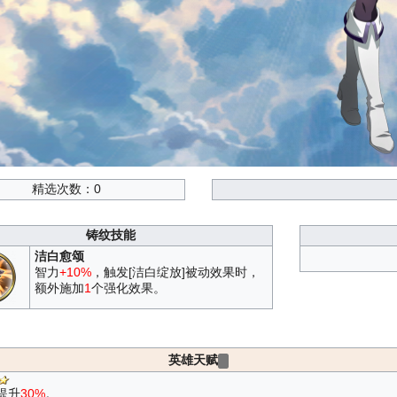
精选次数：0
铸纹技能
洁白愈颂
智力
+10%
，触发[洁白绽放]被动效果时，
额外施加
1
个强化效果。
英雄天赋
提升
30%
。