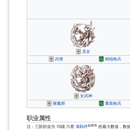
圣女
武僧
精锐枪兵
女武神
驱魔师
重装枪兵
职业属性
如果有
注：三阶职业为 70级 六星
满羁绊
的最大数值，数