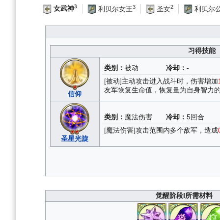
3
3
2
女武神
利贝尔女王
圣女
利贝尔
习得技能
类别：
被动
冷却：
-
[被动]主动攻击进入战斗时，伤害增加
友军恢复生命值，恢复量为自身智力
信仰
类别：
魔法伤害
冷却：
5回合
[魔法伤害]攻击范围内多个敌军，造成
圣星光旋
觉醒阶段I所需材料