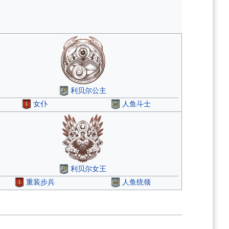
利贝尔公主
女仆
人鱼斗士
利贝尔女王
重装步兵
人鱼统领