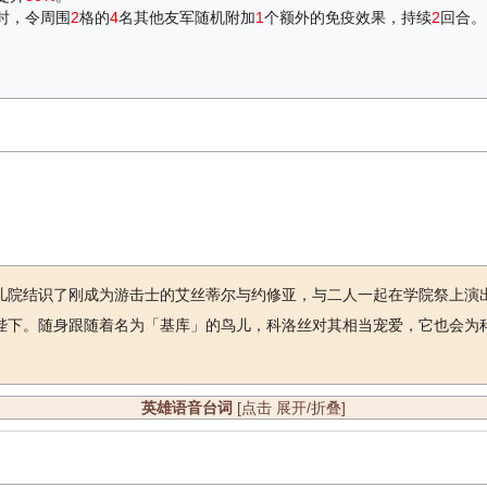
时，令周围
2
格的
4
名其他友军随机附加
1
个额外的免疫效果，持续
2
回合。
儿院结识了刚成为游击士的艾丝蒂尔与约修亚，与二人一起在学院祭上演
陛下。随身跟随着名为「基库」的鸟儿，科洛丝对其相当宠爱，它也会为
英雄语音台词
[点击 展开/折叠]