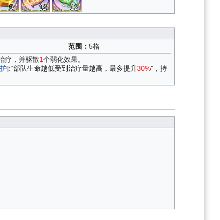
5
12
12
范围：
5格
治疗，并驱散
1
个弱化效果。
护
]:“部队生命越低受到治疗量越高，最多提升
30%
”，持