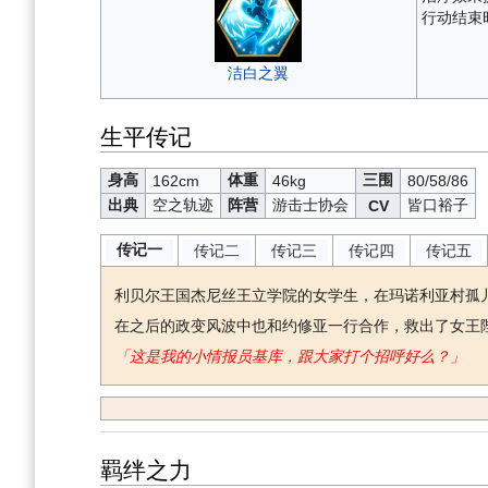
行动结束
洁白之翼
生平传记
身高
体重
三围
162cm
46kg
80/58/86
出典
空之轨迹
阵营
游击士协会
皆口裕子
CV
传记一
传记二
传记三
传记四
传记五
利贝尔王国杰尼丝王立学院的女学生，在玛诺利亚村孤
在之后的政变风波中也和约修亚一行合作，救出了女王
「这是我的小情报员基库，跟大家打个招呼好么？」
羁绊之力