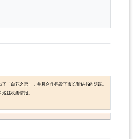
出了「白花之恋」，并且合作捣毁了市长和秘书的阴谋。
科洛丝收集情报。