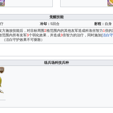
8
觉醒技能
疗
冷却：
5回合
射程：
自身
对友方施放技能后，对目标周围
2
格范围内的其他友军造成科洛丝智力
1
倍的
驱散范围内所有友军
3
个弱化效果，并造成
3
倍智力的治疗，同时施加[
洁白守
。（洁白守护效果不可驱散）
练兵场科技兵种