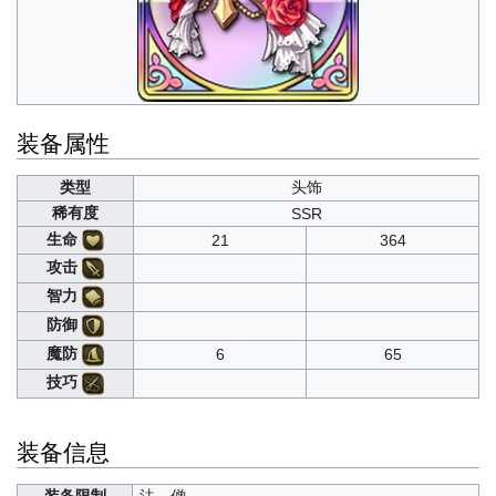
装备属性
类型
头饰
稀有度
SSR
生命
21
364
攻击
智力
防御
魔防
6
65
技巧
装备信息