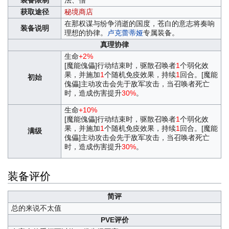
装备限制
法、僧
获取途径
秘境商店
在那权谋与纷争消逝的国度，苍白的意志将奏响
装备说明
理想的协律。
卢克蕾蒂娅
专属装备。
真理协律
生命
+2%
[魔能傀儡]行动结束时，驱散召唤者
1
个弱化效
果，并施加
1
个随机免疫效果，持续
1
回合。[魔能
初始
傀儡]主动攻击会先于敌军攻击，当召唤者死亡
时，造成伤害提升
30%
。
生命
+10%
[魔能傀儡]行动结束时，驱散召唤者
1
个弱化效
果，并施加
1
个随机免疫效果，持续
1
回合。[魔能
满级
傀儡]主动攻击会先于敌军攻击，当召唤者死亡
时，造成伤害提升
30%
。
装备评价
简评
总的来说不太值
PVE评价