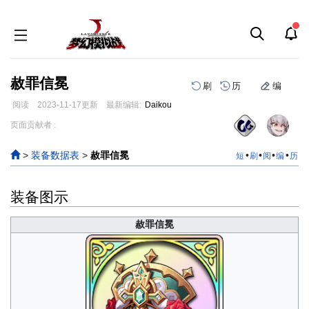
赦罪信冕
刷
历
编
阅读
2023-11-17
更新
最新编辑:
Daikou
跳
跳
页面贡献者 :
到
到
导
搜
>
装备数据表
>
赦罪信冕
•
•
•
•
短
刷
阅
编
历
航
索
装备图示
赦罪信冕