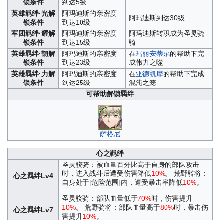
锁条件
到达5级
英雄羁绊·光解
阿玛迪斯的亲密度
阿玛迪斯到达30级
锁条件
到达10级
军团羁绊·耀解
阿玛迪斯的亲密度
阿玛迪斯转职成为圣灵骁
锁条件
到达15级
骑
英雄羁绊·韧解
阿玛迪斯的亲密度
在
玛丽安蒂尔
的帮助下完
锁条件
到达23级
成伟力之噬
英雄羁绊·力解
阿玛迪斯的亲密度
在
亚德凯摩
的帮助下完成
锁条件
到达25级
混沌之笼
可帮助解锁羁绊
萨格尼
心之羁绊
圣灵骁骑：被血量百分比高于自身的部队攻击
时，进入战斗后遭受伤害降低
10%
。 荒野骑将：
心之羁绊Lv4
自身处于[危险范围]内，遭受暴击率降低
10%
。
圣灵骁骑：部队血量低于
70%
时，伤害提升
10%
。 荒野骑将：部队血量高于
80%
时，暴击伤
心之羁绊Lv7
害提升
10%
。