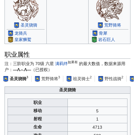
圣灵骁骑
荒野骑将
龙骑兵
骨犀
皇家狮鹫
岩石巨人
职业属性
如果有
注：三阶职业为 70级 六星
满羁绊
的最大数值，数据来源用
户：
—Λ︵Λ—
（已授权）
3
2
2
3
荒野骑将
祖灵骑士
野性战骑
圣灵骁骑
圣灵骁骑
职业
移动
5
射程
1
生命
4713