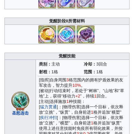
5
8
8
觉醒阶段II所需材料
5
12
12
觉醒技能
类别：
主动
冷却：
3回合
射程：
1格
范围：
1格
[指挥]自身周围
3
格范围内的拥有护盾效果的友
军攻击，智力提升
10%
。
[被动]行动结束时，若处于“树林”、“山地”和“草
地”上，获得“移动力
+2
”，持续
1
回合。
[主动]选择施放
1
种技能：
[
猛力贯通
]：[物理伤害]选择一个目标，依次释
放“立挑”，“纵贯”，自身前进
1
格并追加“横槊”
圣怒连击
[
疾行冲扫
]：[物理伤害]选择一个目标，依次释
放“立挑”，“横槊”，自身前进
1
格并追加“纵贯”
使用上述任意技能时免疫所有弱化效果，并按
照顺序对其分别造成
3
次
0.2
倍范围伤害，并使