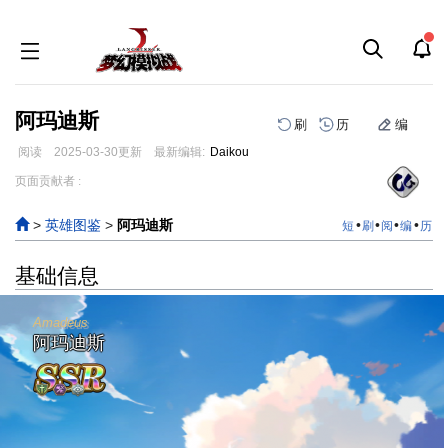
阿玛迪斯
刷
历
编
阅读
2025-03-30
更新
最新编辑:
Daikou
跳
跳
页面贡献者 :
到
到
导
搜
>
英雄图鉴
>
阿玛迪斯
•
•
•
•
短
刷
阅
编
历
航
索
基础信息
Amadeus
阿玛迪斯