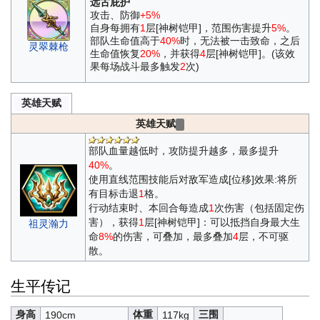
远古庇护
攻击、防御
+5%
自身每拥有
1
层[神树铠甲]，范围伤害提升
5%
。
部队生命值高于
40%
时，无法被一击致命，之后
灵翠棘枪
生命值恢复
20%
，并获得
4
层[神树铠甲]。(该效
果每场战斗最多触发
2
次)
英雄天赋
英雄天赋
部队血量越低时，攻防提升越多，最多提升
40%
。
使用直线范围技能后对敌军造成[位移]效果:将所
有目标击退
1
格。
行动结束时、本回合每造成
1
次伤害（包括固定伤
害），获得
1
层[神树铠甲]：可以抵挡自身最大生
祖灵瀚力
命
8%
的伤害，可叠加，最多叠加
4
层，不可驱
散。
生平传记
身高
体重
三围
190cm
117kg