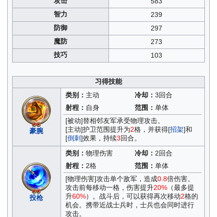
攻击
583
智力
239
防御
297
魔防
273
技巧
103
习得技能
类别：
主动
冷却：
3回合
射程：
自身
范围：
单体
[被动]替相邻友军承受物理攻击。
[主动]护卫范围提升为
2
格，并获得[
招架
]和
豪腕
[
倒刺
]效果，持续
3
回合。
类别：
物理伤害
冷却：
2回合
射程：
2格
范围：
单体
[物理伤害]攻击单个敌军，造成
0.8
倍伤害。
攻击前每移动一格，伤害提升
20%
（最多提
升
60%
）。战斗后，可以获得再次移动
2
格的
投枪
机会。携带近战士兵时，士兵也会同时进行
攻击。