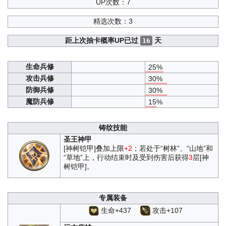
UP次数：7
精选次数：3
距上次抽卡概率UP已过
天
16
生命兵修
25%
攻击兵修
30%
防御兵修
30%
魔防兵修
15%
铸纹技能
圣王神甲
[神树铠甲]叠加上限
+2
；若处于“树林”、“山地”和
“草地”上，行动结束时及受到伤害后获得
3
层[神
树铠甲]。
专属装备
生命+437
攻击+107