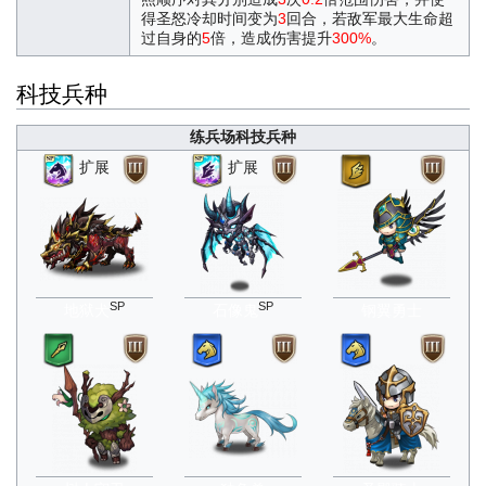
得圣怒冷却时间变为
3
回合，若敌军最大生命超
过自身的
5
倍，造成伤害提升
300%
。
科技兵种
练兵场科技兵种
扩展
扩展
SP
SP
地狱犬
石像鬼
钢翼勇士