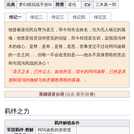
出典
梦幻模拟战手游III
阵营
诺伦
三木真一郎
CV
传记二
传记三
传记四
传记五
传记一
他曾被诺伦民众尊为圣王，而今却失去姓名，沦为无人铭记的孤
魂；他曾是祖灵信仰坚实的信徒，而今却违逆古训，染指混沌神
木的核心。是尊，是卑，是善，是恶，世事变迁不过在阿玛迪斯
的一念之间……但唯一不会改变的是——他永不屈身黑暗的意志
和与混沌死战的决心！
「圣王之名，已作尘土。如你所见，现今的阿玛迪斯，已然是具
扼制混沌的枷锁与执意驱散黑暗的孤魂。」
英雄语音台词
[点击 展开/折叠]
羁绊之力
羁绊解锁条件
军团羁绊·辉解
阿玛迪斯的亲密度