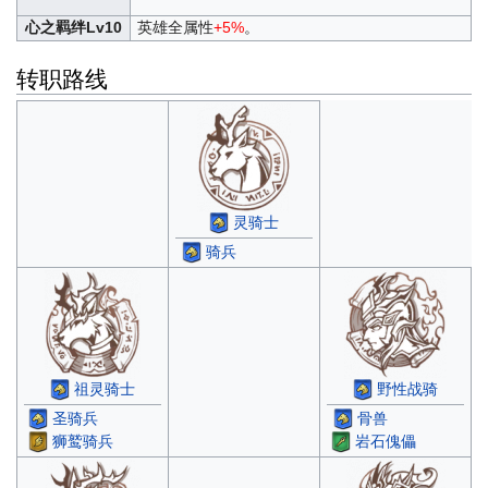
心之羁绊Lv10
英雄全属性
+5%
。
转职路线
灵骑士
骑兵
祖灵骑士
野性战骑
圣骑兵
骨兽
狮鹫骑兵
岩石傀儡