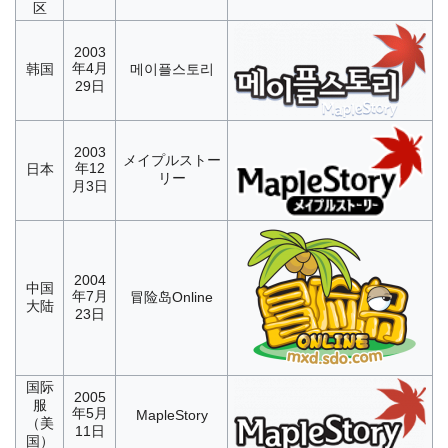
区
2003
年4月
韩国
메이플스토리
29日
2003
メイプルストー
年12
日本
リー
月3日
2004
中国
年7月
冒险岛Online
大陆
23日
国际
2005
服
年5月
MapleStory
（美
11日
国）