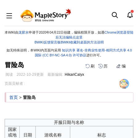
本WIKI由
龙胶水
申请于2020年04月22日创建，编辑权限开放，如遇
Chrome浏览器登陆
后无法编辑点这里
BWIKI反馈留言板
BWIKI收藏到桌面的方法说明
如无特殊说明，本WIKI内页面均采用
知识共享 署名-非商业性使用-相同方式共享 4.0
国际 (CC BY-NC-SA 4.0) 许可协议
进行许可。
冒险岛
刷
历
编
阅读
2022-10-29
更新
最新编辑:
HikariCalyx
跳
跳
页面贡献者 :
到
到
导
搜
首页
>
冒险岛
航
索
开服日期与名称
国家
或地
日期
游戏名称
标志