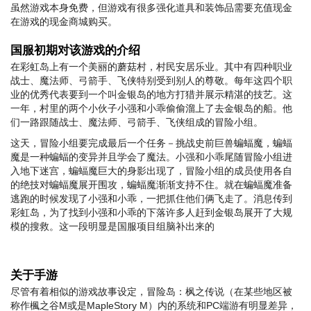
虽然游戏本身免费，但游戏有很多强化道具和装饰品需要充值现金
在游戏的现金商城购买。
国服初期对该游戏的介绍
在彩虹岛上有一个美丽的蘑菇村，村民安居乐业。其中有四种职业
战士、魔法师、弓箭手、飞侠特别受到别人的尊敬。每年这四个职
业的优秀代表要到一个叫金银岛的地方打猎并展示精湛的技艺。这
一年，村里的两个小伙子小强和小乖偷偷溜上了去金银岛的船。他
们一路跟随战士、魔法师、弓箭手、飞侠组成的冒险小组。
这天，冒险小组要完成最后一个任务－挑战史前巨兽蝙蝠魔，蝙蝠
魔是一种蝙蝠的变异并且学会了魔法。小强和小乖尾随冒险小组进
入地下迷宫，蝙蝠魔巨大的身影出现了，冒险小组的成员使用各自
的绝技对蝙蝠魔展开围攻，蝙蝠魔渐渐支持不住。就在蝙蝠魔准备
逃跑的时候发现了小强和小乖，一把抓住他们俩飞走了。消息传到
彩虹岛，为了找到小强和小乖的下落许多人赶到金银岛展开了大规
模的搜救。
这一段明显是国服项目组脑补出来的
关于手游
尽管有着相似的游戏故事设定，冒险岛：枫之传说（在某些地区被
称作楓之谷M或是MapleStory M）内的系统和PC端游有明显差异，