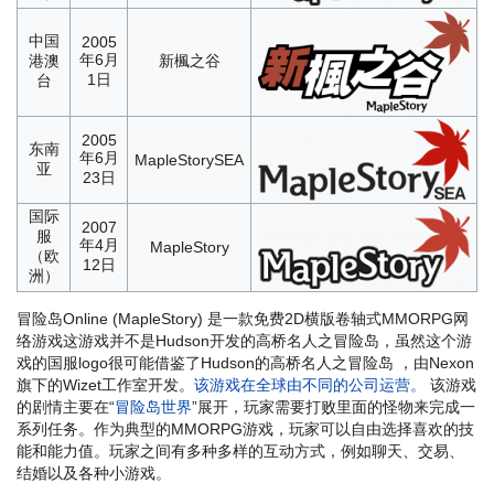
中国
2005
年6月
港澳
新楓之谷
1日
台
2005
东南
年6月
MapleStorySEA
亚
23日
国际
2007
服
年4月
MapleStory
（欧
12日
洲）
冒险岛Online (MapleStory) 是一款免费2D横版卷轴式MMORPG网
络游戏
这游戏并不是Hudson开发的高桥名人之冒险岛，虽然这个游
戏的国服logo很可能借鉴了Hudson的高桥名人之冒险岛
，由Nexon
旗下的Wizet工作室开发。
该游戏在全球由不同的公司运营。
该游戏
的剧情主要在“
冒险岛世界
”展开，玩家需要打败里面的怪物来完成一
系列任务。作为典型的MMORPG游戏，玩家可以自由选择喜欢的技
能和能力值。玩家之间有多种多样的互动方式，例如聊天、交易、
结婚以及各种小游戏。