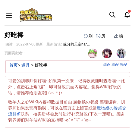
好吃棒
刷
历
编
阅读
2022-07-06
更新
最新编辑:
缘分的天空haruandsora
跳
跳
页面贡献者 :
到
到
导
搜
编
刷
历
首页
>
道具
>
好吃棒
航
索
可爱的驯养师你好喵~如果第一次来，记得收藏随时查看喵~~此
外，点击右上角"编"，即可修改页面内容呢。觉得WIKI好玩的
话，请推荐给朋友哦|ｮ'ω'〃)♪
牧羊人之心WIKI内容和数据目前由 魔物娘の餐桌 整理编辑。驯
养师如果发现有勘误，可以在该页面上留言或进
魔物娘の餐桌交
流群
联系，核实后将会及时进行补充修改(下次一定喵)。感谢
驯养师们对羊油WIKI的支持喵~o(〃'▽'〃)o~