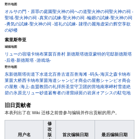
野外地图
オルサの門・原罪の庭園
聖火神の祠への道
聖火神の祠
聖火神の祠 -
聖域-
聖火神の祠 -真実の試練-
聖火神の祠 -輪廻の試練-
聖火神の祠
-勇気の試練-
聖火神の祠 -巡礼の試練-
隷理の麗海
虚栄の辉空
享欲
の砂楼
索里斯帝亚
城镇地图
リューの宿場
卡纳布莱茵
百兽村
新德斯塔
德亚蒙特的宅邸
新德斯塔
-后巷-
新德斯塔 -游戏场-
野外地图
东新德斯塔街道
下水道
北百兽古道
百兽海滩 -码头-
海滨之森
卡纳布
莱茵大桥
西卡纳布莱茵海道
シャンピオ商会の屋敷
シャンピオ商会
の屋敷 -海上-
血盟教団の礼拝所
圣堂守卫团的营地
南寒岬村雪道
絶
碧の氷原
北リュー砂道
簒奪者の潜窟
緑斑の岩床
オアシスの駐屯地
旧日贡献者
本表列出了在 Wiki 迁移之前曾参与编辑并作出贡献的用户。
修
改
用户名
版
首次编辑日期
最后编辑日期