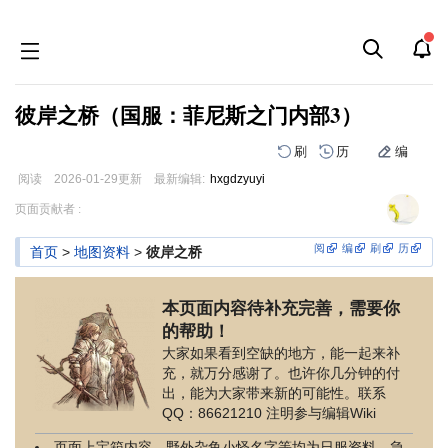
彼岸之桥（国服：菲尼斯之门内部3）
刷
历
编
阅读
2026-01-29
更新
最新编辑:
hxgdzyuyi
跳
跳
页面贡献者 :
到
到
导
搜
阅
编
刷
历
首页
>
地图资料
>
彼岸之桥
航
索
本页面内容待补充完善，需要你
的帮助！
大家如果看到空缺的地方，能一起来补
充，就万分感谢了。也许你几分钟的付
出，能为大家带来新的可能性。联系
QQ：86621210 注明参与编辑Wiki
页面上宝箱内容、野外杂鱼小怪名字等均为日服资料，急