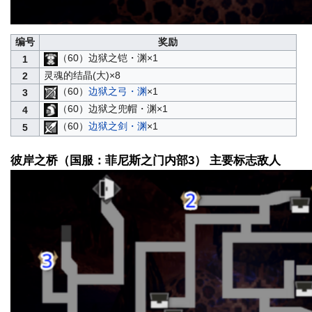
编号
奖励
（60）边狱之铠・渊×1
1
灵魂的结晶(大)×8
2
（60）
边狱之弓・渊
×1
3
（60）边狱之兜帽・渊×1
4
（60）
边狱之剑・渊
×1
5
彼岸之桥（国服：菲尼斯之门内部3） 主要标志敌人