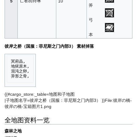
亡者凯特琳
5
10
斧
弓
本
彼岸之桥（国服：菲尼斯之门内部3） 素材掉落
冥府晶,

地狱原木,

混沌之卵,

{{#cargo_store:_table=地图和子地图
|子地图名字=彼岸之桥（国服：菲尼斯之门内部3） }}File:彼岸の橋-
彼岸の橋-宝箱图片1.png
全地图资料一览
森林之地