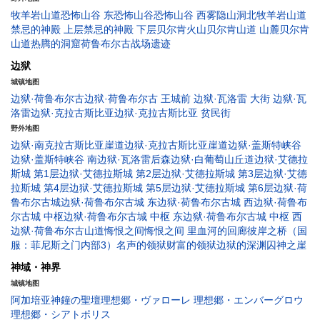
牧羊岩山道
恐怖山谷 东
恐怖山谷
恐怖山谷 西
雾隐山洞
北牧羊岩山道
禁忌的神殿 上层
禁忌的神殿 下层
贝尔肯火山
贝尔肯山道 山麓
贝尔肯
山道
热腾的洞窟
荷鲁布尔古战场遗迹
边狱
城镇地图
边狱·荷鲁布尔古
边狱·荷鲁布尔古 王城前
边狱·瓦洛雷 大街
边狱·瓦
洛雷
边狱·克拉古斯比亚
边狱·克拉古斯比亚 贫民街
野外地图
边狱·南克拉古斯比亚崖道
边狱·克拉古斯比亚崖道
边狱·盖斯特峡谷
边狱·盖斯特峡谷 南
边狱·瓦洛雷后森
边狱·白葡萄山丘道
边狱·艾德拉
斯城 第1层
边狱·艾德拉斯城 第2层
边狱·艾德拉斯城 第3层
边狱·艾德
拉斯城 第4层
边狱·艾德拉斯城 第5层
边狱·艾德拉斯城 第6层
边狱·荷
鲁布尔古城
边狱·荷鲁布尔古城 东
边狱·荷鲁布尔古城 西
边狱·荷鲁布
尔古城 中枢
边狱·荷鲁布尔古城 中枢 东
边狱·荷鲁布尔古城 中枢 西
边狱·荷鲁布尔古山道
悔恨之间
悔恨之间 里
血河的回廊
彼岸之桥（国
服：菲尼斯之门内部3）
名声的领狱
财富的领狱
边狱的深渊
囚神之崖
神域・神界
城镇地图
阿加培亚
神鐘の聖壇
理想郷・ヴァローレ
理想郷・エンバーグロウ
理想郷・シアトポリス