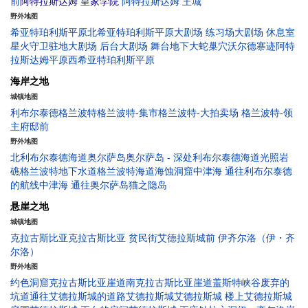
前
阿特拉斯达姆 皇家学院
阿特拉斯达姆 王城
野外地图
希亚特珀利斯平原
北希亚特珀利斯平原
大剧场 练习场
大剧场 休息室
星火守卫驻地
大剧场 后台
大剧场 舞台地下
大蛇巢穴
沃尔德寨迹
阿特
拉斯达姆平原
西希亚特珀利斯平原
海岸之地
城镇地图
利布尔泰德
格兰波特
格兰波特-集市
格兰波特-大拍卖场
格兰波特-领
主府邸前
野外地图
北利布尔泰德海道
奥尔萨岛
奥尔萨岛 - 深处
利布尔泰德海道
光照岩
礁
格兰波特地下水道
格兰波特海道
海蚀洞窟
中津海 通往利布尔泰德
的航线
中津海 通往奥尔萨岛
猫之隐岛
悬崖之地
城镇地图
克拉古斯比亚
克拉古斯比亚 贫民街
艾德拉斯城前
伊齐尔洛（伊・齐
尔洛）
野外地图
约色洞窟
克拉古斯比亚崖道
南克拉古斯比亚崖道
盖斯特峡谷
废弃的
坑道
通往艾德拉斯城的道路
艾德拉斯城
艾德拉斯城 楼上
艾德拉斯城