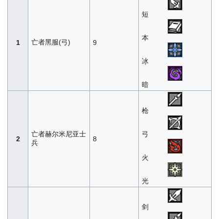
短
本
亡者黑服(弓)
1
9
冰
暗
枪
亡者赫尔米尼亚士
弓
2
8
兵
火
光
剑