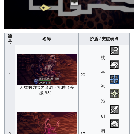
编
名称
护盾 / 突破弱点
号
杖
本
1
20
冰
凶猛的边狱之淤泥・別种（等
级:93）
光
剑
扇
2
17