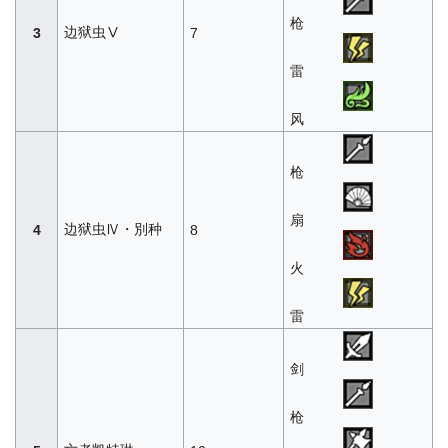
枪
边狱虫Ⅴ
3
7
雷
风
枪
扇
边狱虫Ⅳ・別种
4
8
火
雷
剑
枪