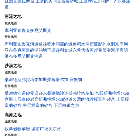
庭园
艾德拉斯城 王女的房间
艾德拉斯城 王座
针柱之洞
伊・齐尔洛崖
道
河流之地
城镇地图
库利亚布鲁克
多尼艾斯克
野外地图
库利亚布鲁克河道
通往积水洞窟的道路
积水洞窟
流影的水洞
东库利
亚布鲁克河道
静湖的地下遗迹
利文城
东希伏洛河岸
希伏洛河岸
雾明
瀑布
多尼艾斯克河道
沙漠之地
城镇地图
桑谢德
斯弗拉塔尔加
斯弗拉塔尔加 宫殿前
野外地图
桑谢德沙道
砂零遗迹
东桑谢德沙道
斯弗拉塔尔加 宫殿
斯弗拉塔尔加
宫殿上层
白砂岩窟
斯弗拉塔尔加沙道
久远的流沙
授富的砂宫 上层
授
富的砂宫 中层
授富的砂宫 下层
白银之泉
高原之地
城镇地图
牧羊岩
牧羊岩 城前广场
贝尔肯
野外地图