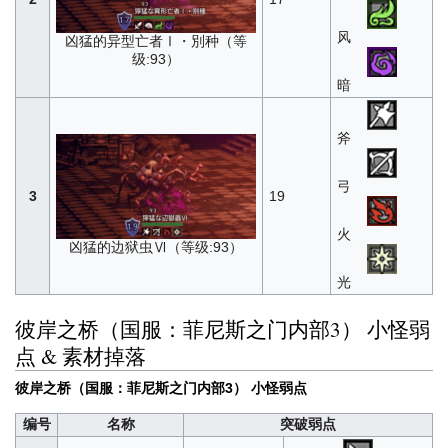
风
凶猛的异型亡者Ⅰ・別种（等
级:93）
暗
斧
弓
3
19
火
凶猛的边狱虫Ⅵ（等级:93）
光
彼岸之桥（国服：菲尼斯之门内部3） 小怪弱
点 & 素材掉落
彼岸之桥（国服：菲尼斯之门内部3） 小怪弱点
编号
名称
突破弱点