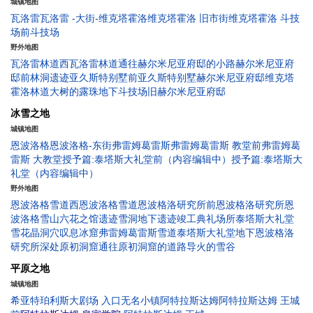
城镇地图
瓦洛雷
瓦洛雷 -大街-
维克塔霍洛
维克塔霍洛 旧市街
维克塔霍洛 斗技
场前
斗技场
野外地图
瓦洛雷林道
西瓦洛雷林道
通往赫尔米尼亚府邸的小路
赫尔米尼亚府
邸前
林洞遗迹
亚久斯特别墅前
亚久斯特别墅
赫尔米尼亚府邸
维克塔
霍洛林道
大树的露珠
地下斗技场
旧赫尔米尼亚府邸
冰雪之地
城镇地图
恩波洛格
恩波洛格-东街
弗雷姆葛雷斯
弗雷姆葛雷斯 教堂前
弗雷姆葛
雷斯 大教堂
授予篇:泰塔斯大礼堂前（内容编辑中）
授予篇:泰塔斯大
礼堂（内容编辑中）
野外地图
恩波洛格雪道
西恩波洛格雪道
恩波格洛研究所前
恩波格洛研究所
恩
波洛格雪山
六花之馆遗迹
雪洞地下遗迹
竣工典礼场所
泰塔斯大礼堂
雪花晶洞穴
叹息冰窟
弗雷姆葛雷斯雪道
泰塔斯大礼堂地下
恩波格洛
研究所深处
原初洞窟
通往原初洞窟的道路
导火的雪谷
平原之地
城镇地图
希亚特珀利斯
大剧场 入口
无名小镇
阿特拉斯达姆
阿特拉斯达姆 王城