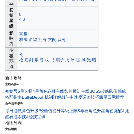
业
初
5
始
4
3
星
级
影
富足
响
权威
名望
拥有
支配
认可
力
突
剑
破
枪
短剑
斧
弓
杖
书
扇子
火
冰
雷
风
光
暗
弱
点
新手攻略
主线&战斗
初始号5星选择
4星角色选择
主线如何推进
主线BOSS攻略
队伍编成
搭配指南
Buff&Debuff机制详解
战斗中速度调整技巧
四星四觉推荐
角色培养提升
每日必做
角色升级/经验值
提升等级上限&导石
角色升星
角色觉醒&觉
醒石
必杀技&秘技宝珠
地图列表
大陆地图