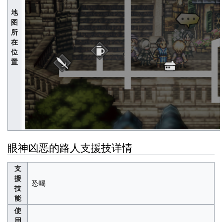
地
图
所
在
位
置
眼神凶恶的路人支援技详情
支
援
恐喝
技
能
使
用