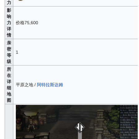
力
影
响
力
价格75,600
详
情
亲
密
1
等
级
所
在
详
平原之地 /
阿特拉斯达姆
细
地
图