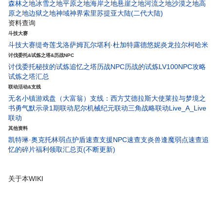
森林之地
冰雪之地
平原之地
海岸之地
悬崖之地
河流之地
沙漠之地
高
原之地
边狱之地
神域神界
索里苏提亚大陆(二代大陆)
资料查询
斗技大赛
斗技大赛
缇奇莲
戈洛萨姆
瓦尔堪
利·杜
加特露德
悠妮
炎龙
拉尔柯
哈米
讨伐委托&试炼之塔&历战NPC
讨伐委托
秘技的试炼
追忆之塔
历战NPC
历战的试炼
LV100NPC攻略
试炼之塔汇总
联动活动&支线
无名小镇
游戏盘（大富翁）
支线：西方艾德拉斯大使
莱拉与梦境之
书
勇气默示录1期联动
尼尔机械纪元联动
三角战略联动
Live_A_Live
联动
其他资料
凯特琳·奥克托林弱点护盾速查
支援NPC速查
支炎兽
逢魔弱点速查
追
忆的碎片
福利领取汇总页(不断更新)
关于本WIKI