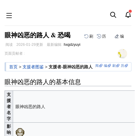
眼神凶恶的路人 & 恐喝
刷
历
编
阅读
2026-01-29
更新
最新编辑:
hxgdzyuyi
跳
跳
页面贡献者 :
到
到
导
搜
阅
编
刷
历
首页
>
支援者图鉴
>
支援者-眼神凶恶的路人
航
索
眼神凶恶的路人的基本信息
支
援
者
眼神凶恶的路人
名
字
影
响