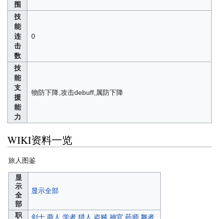
围
技
能
连
0
击
数
技
能
支
物防下降,攻击debuff,属防下降
援
能
力
WIKI资料一览
旅人图鉴
显
示
显示全部
全
部
职
剑士
商人
学者
猎人
盗贼
神官
药师
舞者