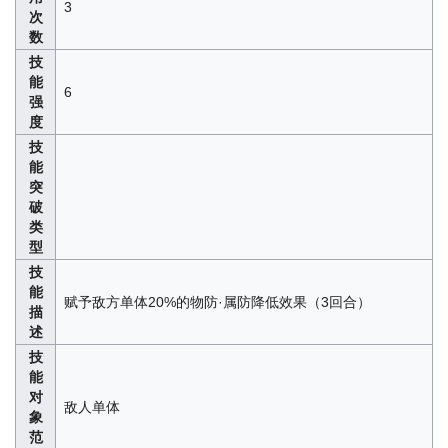
3
次
数
技
能
6
强
度
技
能
突
破
类
型
技
能
赋予敌方单体20%的物防·属防降低效果（3回合）
描
述
技
能
对
敌人单体
象
范