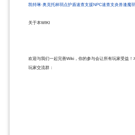
凯特琳·奥克托林弱点护盾速查
支援NPC速查
支炎兽
逢魔
关于本WIKI
欢迎与我们一起完善Wiki，你的参与会让所有玩家受益！本
玩家交流群：