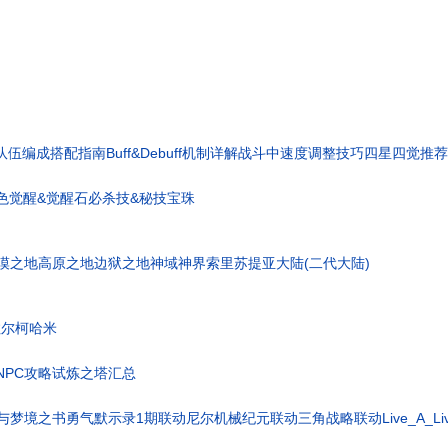
队伍编成搭配指南
Buff&Debuff机制详解
战斗中速度调整技巧
四星四觉推荐
色觉醒&觉醒石
必杀技&秘技宝珠
漠之地
高原之地
边狱之地
神域神界
索里苏提亚大陆(二代大陆)
拉尔柯
哈米
0NPC攻略
试炼之塔汇总
与梦境之书
勇气默示录1期联动
尼尔机械纪元联动
三角战略联动
Live_A_L