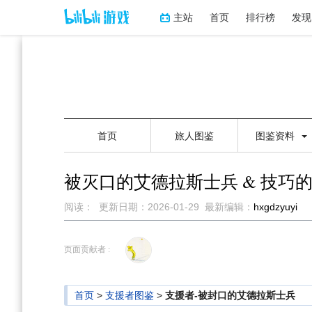
主站
首页
排行榜
发现
首页
旅人图鉴
图鉴资料
被灭口的艾德拉斯士兵 & 技巧的
阅读：
更新日期：
2026-01-29
最新编辑：
hxgdzyuyi
跳
跳
到
到
页面贡献者 :
导
搜
航
索
首页
>
支援者图鉴
>
支援者-被封口的艾德拉斯士兵