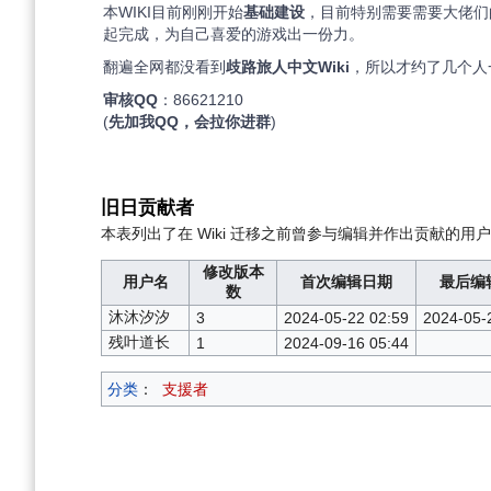
本WIKI目前刚刚开始
基础建设
，目前特别需要需要大佬们
起完成，为自己喜爱的游戏出一份力。
翻遍全网都没看到
歧路旅人中文Wiki
，所以才约了几个人
审核QQ
：86621210
(
先加我QQ，会拉你进群
)
旧日贡献者
本表列出了在 Wiki 迁移之前曾参与编辑并作出贡献的用
修改版本
用户名
首次编辑日期
最后编
数
沐沐汐汐
3
2024-05-22 02:59
2024-05-
残叶道长
1
2024-09-16 05:44
分类
：
支援者