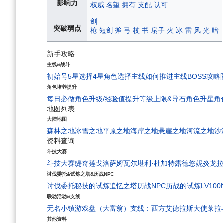
影响力
权威
名望
拥有
支配
认可
剑
突破弱点
枪
短剑
斧
弓
杖
书
扇子
火
冰
雷
风
光
暗
新手攻略
主线&战斗
初始号5星选择
4星角色选择
主线如何推进
主线BOSS攻略
角色培养提升
每日必做
角色升级/经验值
提升等级上限&导石
角色升星
角
地图列表
大陆地图
森林之地
冰雪之地
平原之地
海岸之地
悬崖之地
河流之地
沙
资料查询
斗技大赛
斗技大赛
缇奇莲
戈洛萨姆
瓦尔堪
利·杜
加特露德
悠妮
炎龙
讨伐委托&试炼之塔&历战NPC
讨伐委托
秘技的试炼
追忆之塔
历战NPC
历战的试炼
LV10
联动活动&支线
无名小镇
游戏盘（大富翁）
支线：西方艾德拉斯大使
莱拉
其他资料