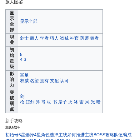
旅人图鉴
显
示
显示全部
全
部
职
剑士
商人
学者
猎人
盗贼
神官
药师
舞者
业
初
5
始
4
3
星
级
影
富足
响
权威
名望
拥有
支配
认可
力
突
剑
破
枪
短剑
斧
弓
杖
书
扇子
火
冰
雷
风
光
暗
弱
点
新手攻略
主线&战斗
初始号5星选择
4星角色选择
主线如何推进
主线BOSS攻略
队伍编成