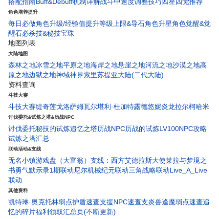
搭配指南
Buff&Debuff机制详解
战斗中速度调整技巧
四星四觉推荐
角色培养提升
每日必做
角色升级/经验值
提升等级上限&导石
角色升星
角色觉醒&觉
醒石
必杀技&秘技宝珠
地图列表
大陆地图
森林之地
冰雪之地
平原之地
海岸之地
悬崖之地
河流之地
沙漠之地
高
原之地
边狱之地
神域神界
索里苏提亚大陆(二代大陆)
资料查询
斗技大赛
斗技大赛
缇奇莲
戈洛萨姆
瓦尔堪
利·杜
加特露德
悠妮
炎龙
拉尔柯
哈米
讨伐委托&试炼之塔&历战NPC
讨伐委托
秘技的试炼
追忆之塔
历战NPC
历战的试炼
LV100NPC攻略
试炼之塔汇总
联动活动&支线
无名小镇
游戏盘（大富翁）
支线：西方艾德拉斯大使
莱拉与梦境之
书
勇气默示录1期联动
尼尔机械纪元联动
三角战略联动
Live_A_Live
联动
其他资料
凯特琳·奥克托林弱点护盾速查
支援NPC速查
支炎兽
逢魔弱点速查
追
忆的碎片
福利领取汇总页(不断更新)