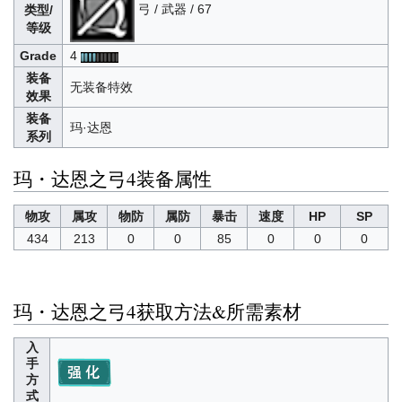
弓 / 武器 / 67
类型/
等级
Grade
4
装备
无装备特效
效果
装备
玛·达恩
系列
玛・达恩之弓4装备属性
物攻
属攻
物防
属防
暴击
速度
HP
SP
434
213
0
0
85
0
0
0
玛・达恩之弓4获取方法&所需素材
入
手
方
式