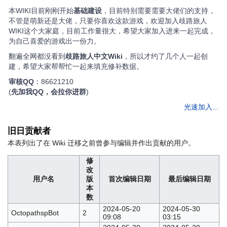
本WIKI目前刚刚开始
基础建设
，目前特别需要需要大佬们的支持，
不管是萌新还是大佬，只要你喜欢这款游戏，欢迎加入歧路旅人
WIKI这个大家庭，目前工作量很大，希望大家加入进来一起完成，
为自己喜爱的游戏出一份力。
翻遍全网都没看到
歧路旅人中文Wiki
，所以才约了几个人一起创
建，希望大家帮帮忙一起来填充修补数据。
审核QQ
：86621210
(
先加我QQ，会拉你进群
)
光速加入...
旧日贡献者
本表列出了在 Wiki 迁移之前曾参与编辑并作出贡献的用户。
修
改
用户名
版
首次编辑日期
最后编辑日期
本
数
2024-05-20
2024-05-30
OctopathspBot
2
09:08
03:15