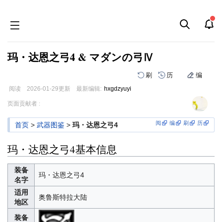
玛・达恩之弓4 & マダンの弓Ⅳ
刷
历
编
阅读
2026-01-29
更新
最新编辑:
hxgdzyuyi
跳
跳
页面贡献者 :
到
到
导
搜
阅
编
刷
历
首页
>
武器图鉴
>
玛・达恩之弓4
航
索
玛・达恩之弓4基本信息
装备
玛・达恩之弓4
名字
适用
奥鲁斯特拉大陆
地区
装备