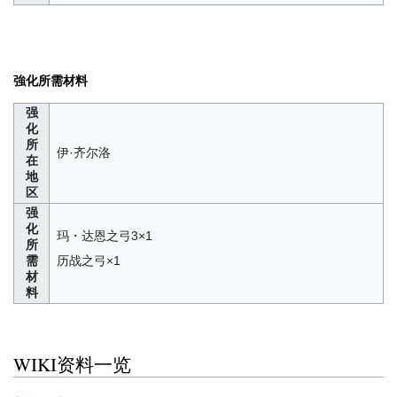
強化所需材料
强
化
所
伊·齐尔洛
在
地
区
强
化
玛・达恩之弓3×1
所
需
历战之弓×1
材
料
WIKI资料一览