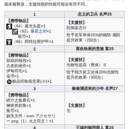
能未被释放，支援技能的性能可能会有所不同。
忠义的卫兵 名声25
1
【携带物品】
【支援技】
（64）暮光头盔×1
防御姿态Ⅳ
（62）
暴君之剑
×1
给予友军单体25%的物防·属防
银币×1
提升效果（2回合）
（66）阿特拉斯护甲×1
喜欢绘画的贵族 富25
2
【携带物品】
【支援技】
鼓鼓的钱包×1
光耐性提高（整体）Ⅲ
古老的画作×1
伊甸羽毛×1
给予我方前卫全体20%光耐性
金币×1
提升的效果（3回合）
极品经验值坚果(小)×1
偷偷溜进来的少年 名声27
3
【携带物品】
碑片之炼磨石×1
钢铁兽的角×1
【支援技】
银币×1
无
缺失文件：icon-アクセサリ
ー.png（1）火之符文Ⅰ×1
王城的御用商人 富25
4