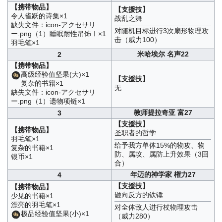
【携带物品】
【支援技】
令人雀跃的诗集×1
战乱之舞
缺失文件：icon-アクセサリ
对随机目标进行3次扇形物理攻
ー.png（1）睡眠耐性吊饰Ⅰ×1
击（威力100）
羽毛笔×1
米哈埃尔 名声22
2
【携带物品】
高级经验值坚果(大)×1
【支援技】
复杂的书籍×1
无
缺失文件：icon-アクセサリ
ー.png（1）遗物项链×1
教师提拉奇亚 富27
3
【支援技】
【携带物品】
圣职者的哲学
羽毛笔×1
给予我方单体15%的物攻、物
复杂的书籍×1
防、属攻、属防上升效果（3回
银币×1
合）
年迈的神学家 権力27
4
【支援技】
【携带物品】
砸向反方的铁锤
少见的书籍×1
漂亮的羽毛笔×1
对全体敌人进行杖物理攻击
极品经验值坚果(小)×1
（威力280）