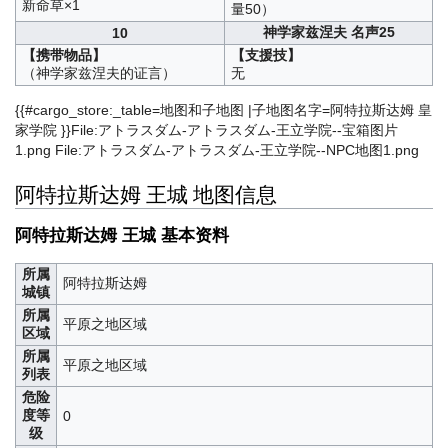
新命草×1
量50）
神学家兹涅夫 名声25
10
【携带物品】
【支援技】
（神学家兹涅夫的证言）
无
{{#cargo_store:_table=地图和子地图 |子地图名字=阿特拉斯达姆 皇
家学院 }}File:アトラスダム-アトラスダム-王立学院--宝箱图片
1.png File:アトラスダム-アトラスダム-王立学院--NPC地图1.png
阿特拉斯达姆 王城 地图信息
阿特拉斯达姆 王城 基本资料
所属
阿特拉斯达姆
城镇
所属
平原之地区域
区域
所属
平原之地区域
列表
危险
度等
0
级