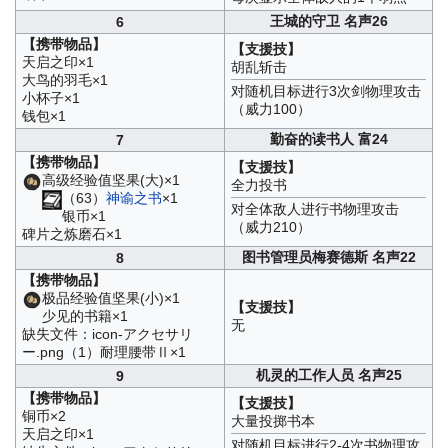
王城的守卫 名声26
6
【携带物品】
【支援技】
天启之印×1
胡乱斩击
大鸟的羽毛×1
对随机目标进行3次剑物理攻击
小杯子×1
（威力100）
钱包×1
勤奋的读书人 富24
7
【携带物品】
【支援技】
高级经验值坚果(大)×1
全力投书
（63）
神谕之书
×1
对全体敌人进行书物理攻击
银币×1
（威力210）
碑片之炼磨石×1
图书管理员梅赛德斯 名声22
8
【携带物品】
极品经验值坚果(小)×1
【支援技】
少见的书籍×1
无
缺失文件：icon-アクセサリ
ー.png（1）耐理腰带Ⅱ×1
机灵的工作人员 名声25
9
【携带物品】
【支援技】
铜币×2
大量投掷书本
天启之印×1
对随机目标进行2-4次书物理攻