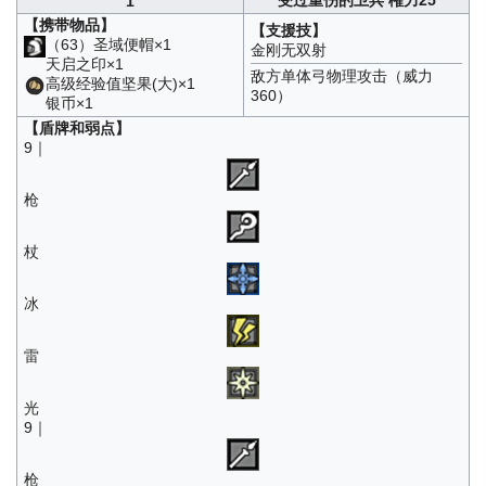
1
【携带物品】
【支援技】
（63）圣域便帽×1
金刚无双射
天启之印×1
敌方单体弓物理攻击（威力
高级经验值坚果(大)×1
360）
银币×1
【盾牌和弱点】
9｜
枪
杖
冰
雷
光
9｜
枪