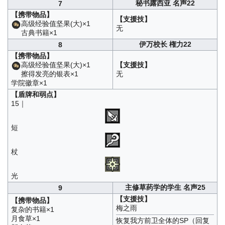
秘书露西亚 名声22
7
【携带物品】
【支援技】
高级经验值坚果(大)×1
无
古典书籍×1
伊万校长 権力22
8
【携带物品】
高级经验值坚果(大)×1
【支援技】
擦得发亮的银表×1
无
学院徽章×1
【盾牌和弱点】
15｜
短
杖
光
主修草药学的学生 名声25
9
【支援技】
【携带物品】
梅之雨
复杂的书籍×1
月食草×1
恢复我方前卫全体的SP（回复