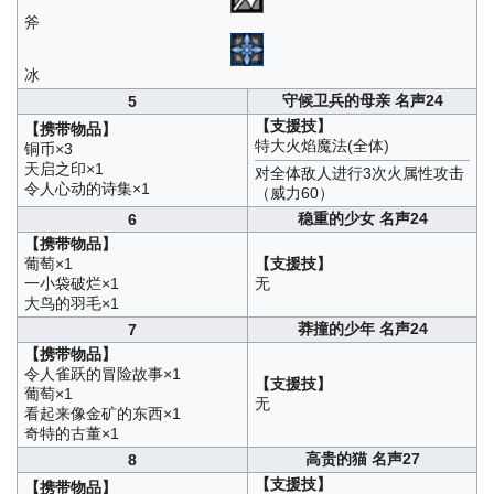
斧
冰
守候卫兵的母亲 名声24
5
【支援技】
【携带物品】
特大火焰魔法(全体)
铜币×3
天启之印×1
对全体敌人进行3次火属性攻击
令人心动的诗集×1
（威力60）
稳重的少女 名声24
6
【携带物品】
葡萄×1
【支援技】
一小袋破烂×1
无
大鸟的羽毛×1
莽撞的少年 名声24
7
【携带物品】
令人雀跃的冒险故事×1
【支援技】
葡萄×1
无
看起来像金矿的东西×1
奇特的古董×1
高贵的猫 名声27
8
【支援技】
【携带物品】