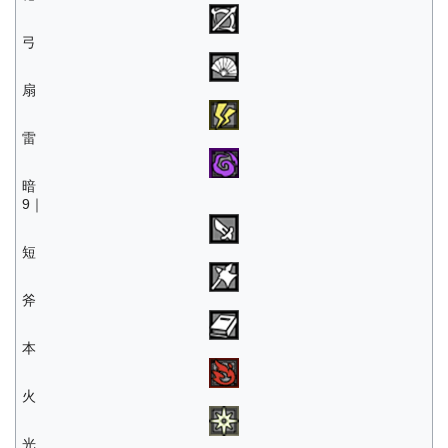
弓
扇
雷
暗
9｜
短
斧
本
火
光