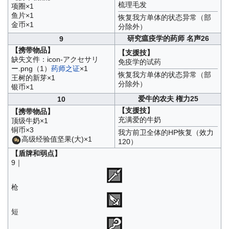
梳理毛发
项圈×1
鱼片×1
恢复我方单体的状态异常（部
金币×1
分除外）
研究瘟疫学的药师 名声26
9
【携带物品】
【支援技】
缺失文件：icon-アクセサリ
免疫学的试药
ー.png（1）
药师之证
×1
恢复我方单体的状态异常（部
王树的新芽×1
分除外）
银币×1
爱牛的农夫 権力25
10
【支援技】
【携带物品】
充满爱的牛奶
顶级牛奶×1
铜币×3
我方前卫全体的HP恢复（效力
高级经验值坚果(大)×1
120）
【盾牌和弱点】
9｜
枪
短