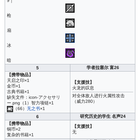
9｜
枪
扇
冰
暗
学者拉塞尔 富26
5
【携带物品】
天启之印×1
【支援技】
金币×1
火龙的叹息
古典书籍×1
对全体敌人进行火属性攻击
缺失文件：icon-アクセサリ
（威力280）
ー.png（1）智力项链×1
（66）
无之书
×1
研究历史的学生 名声24
6
【携带物品】
【支援技】
铜币×2
无
复杂的书籍×1