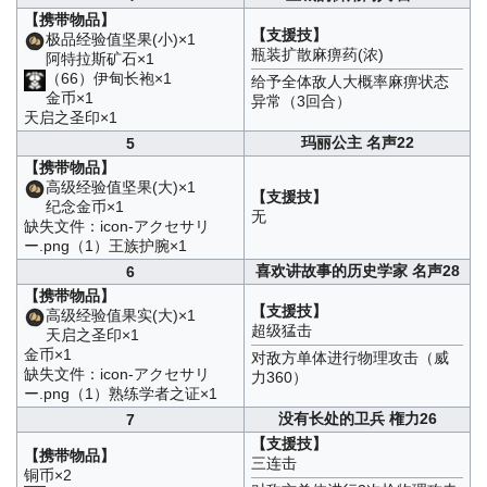
【携带物品】
【支援技】
极品经验值坚果(小)×1
瓶装扩散麻痹药(浓)
阿特拉斯矿石×1
（66）伊甸长袍×1
给予全体敌人大概率麻痹状态
金币×1
异常（3回合）
天启之圣印×1
玛丽公主 名声22
5
【携带物品】
高级经验值坚果(大)×1
【支援技】
纪念金币×1
无
缺失文件：icon-アクセサリ
ー.png（1）王族护腕×1
喜欢讲故事的历史学家 名声28
6
【携带物品】
【支援技】
高级经验值果实(大)×1
超级猛击
天启之圣印×1
金币×1
对敌方单体进行物理攻击（威
缺失文件：icon-アクセサリ
力360）
ー.png（1）熟练学者之证×1
没有长处的卫兵 権力26
7
【支援技】
【携带物品】
三连击
铜币×2