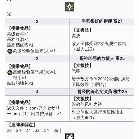
光
手艺很好的厨师 富27
2
【携带物品】
【支援技】
高级食材×1
炙烧
高档红酒×1
敌人全体受到2次火属性攻击
最高档红酒×1
（威力125）
高级经验值坚果(大)×1
眼神凶恶的放债人 富25
3
【支援技】
【携带物品】
恐吓
高级经验值坚果(大)×1
银币×1
给予敌方单体20%的物防·属防
鼓鼓的钱包×1
下降效果（3回合）
曾经的著名女演员 権力25
4
【支援技】
【携带物品】
崇敬的风神之诗
缺失文件：icon-アクセサリ
对全体敌人进行风属性攻击
ー.png（1）出血护身符Ⅰ×1
（威力400）
【盾牌和弱点】
22→24→27→32→34→35｜