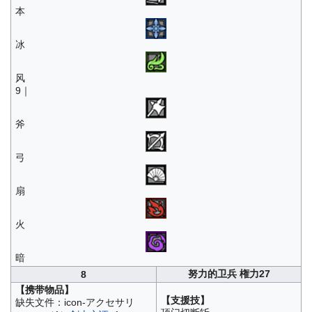
本
冰
风
9｜
斧
弓
扇
火
暗
努力的卫兵 権力27
8
【携带物品】
【支援技】
缺失文件：icon-アクセサリ