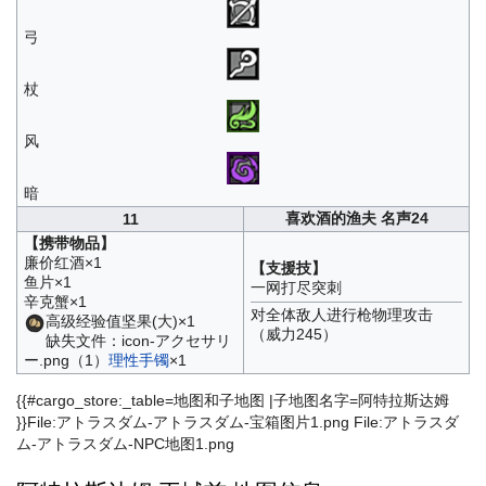
弓
杖
风
暗
喜欢酒的渔夫 名声24
11
【携带物品】
廉价红酒×1
【支援技】
鱼片×1
一网打尽突刺
辛克蟹×1
对全体敌人进行枪物理攻击
高级经验值坚果(大)×1
（威力245）
缺失文件：icon-アクセサリ
ー.png（1）
理性手镯
×1
{{#cargo_store:_table=地图和子地图 |子地图名字=阿特拉斯达姆
}}File:アトラスダム-アトラスダム-宝箱图片1.png File:アトラスダ
ム-アトラスダム-NPC地图1.png