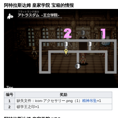
阿特拉斯达姆 皇家学院 宝箱的情报
编号
奖励
缺失文件：icon-アクセサリー.png（1）
精神吊坠
×1
1
硕学王之印×1
2