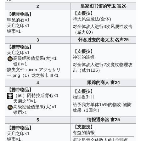
皇家图书馆的守卫 富26
2
【支援技】
【携带物品】
特大风尘魔法(全体)
罕见的石×1
天启之印×1
对全体敌人进行3次风属性攻击
银币×1
（威力60）
怀念过去的老太太 名声25
3
【携带物品】
【支援技】
天启之印×1
神罚的连锤
高级经验值坚果(大)×1
银币×1
对全体敌人进行2次魔杖物理攻
缺失文件：icon-アクセサリ
击（威力125）
ー.png（1）龙之披巾Ⅲ×1
跟踪的商人 富24
4
【携带物品】
【支援技】
（66）阿特拉斯背心×1
物理提升Ⅱ
天启之印×1
给予我方单体15%的物攻·物防
高级经验值坚果(大)×1
效果（3回合）
银币×1
情报通米洛 富25
5
【支援技】
【携带物品】
有益的情报
天启之印×1
银币×1
每次显示全体敌人的1个弱点