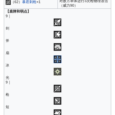
对敌方单体进行3次枪物理攻击
（62）
暴君刺枪
×1
（威力90）
【盾牌和弱点】
9｜
剑
斧
扇
冰
光
9｜
枪
短