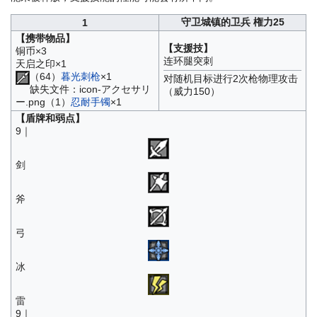
守卫城镇的卫兵 権力25
1
【携带物品】
【支援技】
铜币×3
连环腿突刺
天启之印×1
（64）
暮光刺枪
×1
对随机目标进行2次枪物理攻击
缺失文件：icon-アクセサリ
（威力150）
ー.png（1）
忍耐手镯
×1
【盾牌和弱点】
9｜
剑
斧
弓
冰
雷
9｜