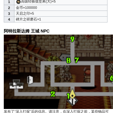
高级经验值坚果(大)×5
1
金币×100000
2
天启之印×5
3
碑片之研磨石×1
4
阿特拉斯达姆 王城 NPC
发布了“深入打探”后的信息。请注意，在深入打探之前，某些物品可