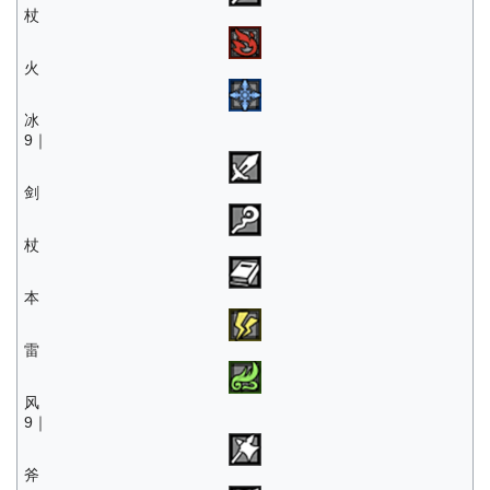
杖
火
冰
9｜
剑
杖
本
雷
风
9｜
斧