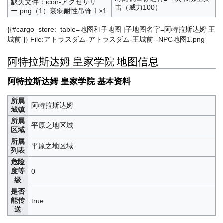
缺失文件：icon-アクセサリ
击（威力100）
ー.png（1）衰弱耐性吊饰Ⅰ×1
{{#cargo_store:_table=地图和子地图 |子地图名字=阿特拉斯达姆 王
城前 }} File:アトラスダム-アトラスダム-王城前--NPC地图1.png
阿特拉斯达姆 皇家学院 地图信息
阿特拉斯达姆 皇家学院 基本资料
所属
阿特拉斯达姆
城镇
所属
平原之地区域
区域
所属
平原之地区域
列表
危险
度等
0
级
是否
能传
true
送