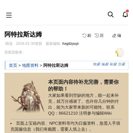
阿特拉斯达姆
刷
历
编
阅读
2026-01-30
更新
最新编辑:
hxgdzyuyi
跳
跳
页面贡献者 :
到
到
导
搜
阅
编
刷
历
首页
>
地图资料
>
阿特拉斯达姆
航
索
本页面内容待补充完善，需要你
的帮助！
大家如果看到空缺的地方，能一起来补
充，就万分感谢了。也许你几分钟的付
出，能为大家带来新的可能性。联系
QQ：86621210 注明参与编辑Wiki
页面上宝箱内容、NPC资料等均为日服资料，急需人手填
充国服信息（我们有截图，需要人填上去）。