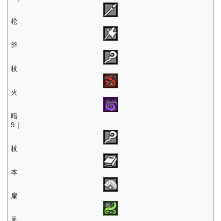
枪
斧
杖
火
暗
9｜
杖
本
扇
风