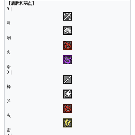
【盾牌和弱点】
9｜
弓
扇
火
暗
9｜
枪
斧
火
雷