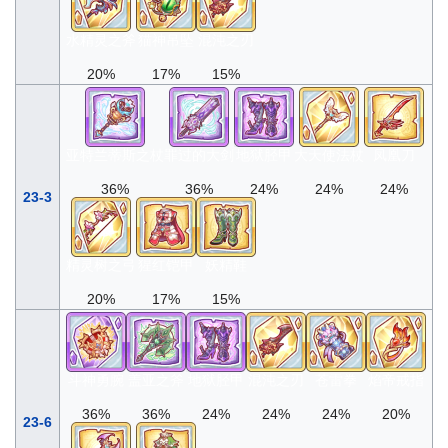
水精灵之斧
猫神吊坠
混沌之刃
20%
17%
15%
亚特兰蒂斯之杖
罪过的大剑
地狱胫甲
大天使法杖
凤凰刀
36%
36%
24%
24%
24%
23-3
精灵树之弓
猩红铠甲
妖精鞋
20%
17%
15%
斗神勇腕
盖亚之斧
地狱胫甲
混沌之刃
苍雷拳
焰帝戒指
36%
36%
24%
24%
24%
20%
23-6