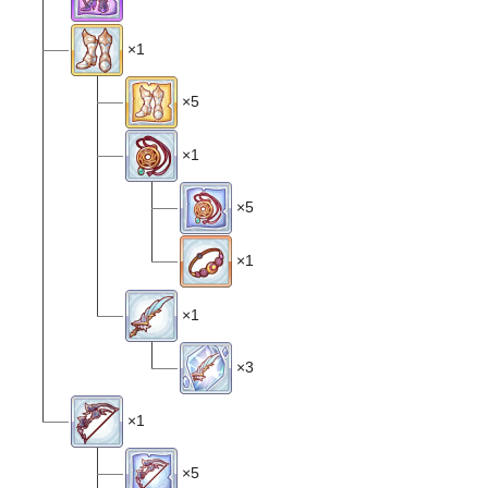
×1
×5
×1
×5
×1
×1
×3
×1
×5