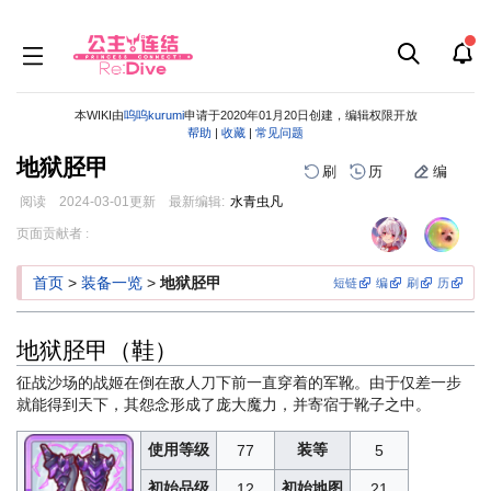
本WIKI由
呜呜kurumi
申请于2020年01月20日创建，编辑权限开放
帮助
|
收藏
|
常见问题
地狱胫甲
刷
历
编
阅读
2024-03-01
更新
最新编辑:
水青虫凡
跳
跳
页面贡献者 :
到
到
导
搜
首页
>
装备一览
>
地狱胫甲
短链
编
刷
历
航
索
地狱胫甲（鞋）
征战沙场的战姬在倒在敌人刀下前一直穿着的军靴。由于仅差一步
就能得到天下，其怨念形成了庞大魔力，并寄宿于靴子之中。
使用等级
装等
77
5
初始品级
初始地图
12
21