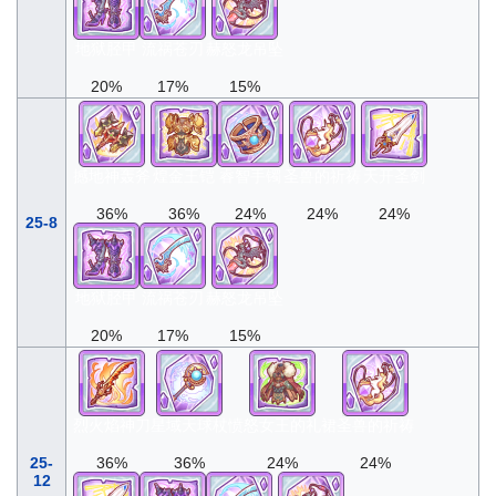
地狱胫甲
流祸苍刃
赫怒龙吊坠
20%
17%
15%
撼地神轰斧
煌金王铠
睿智手镯
圣兽的祈祷
天开圣剑
36%
36%
24%
24%
24%
25-8
地狱胫甲
流祸苍刃
赫怒龙吊坠
20%
17%
15%
烈火焰神刀
星域天球杖
愤怒女王的礼裙
圣兽的祈祷
25-
36%
36%
24%
24%
12