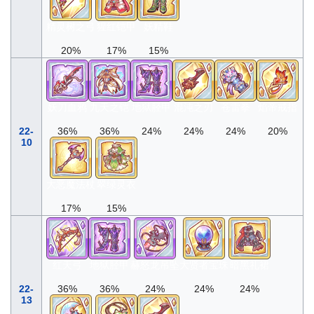
精灵树之弓
猩红铠甲
妖精鞋
20%
17%
15%
妖刀血鸦
九天之铠
地狱胫甲
混沌之刃
苍雷拳
焰帝戒指
22-
36%
36%
24%
24%
24%
20%
10
大恶魔法杖
翠绿灵衣
17%
15%
红天弓
地狱胫甲
赫怒龙吊坠
大贤者宝珠
暗黑礼裙
22-
36%
36%
24%
24%
24%
13