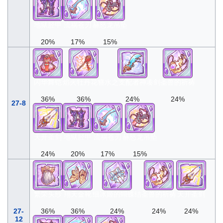
地狱胫甲
流祸苍刃
赫怒龙吊坠
20%
17%
15%
闪华舞铠
焰火牡丹花簪
水之支配者神凑剑
圣兽的祈祷
36%
36%
24%
24%
27-8
天开圣剑
地狱胫甲
流祸苍刃
赫怒龙吊坠
24%
20%
17%
15%
繁荣头纱
翔天金靴
细冰姬的蝴蝶结
圣兽的祈祷
天开圣剑
27-
36%
36%
24%
24%
24%
12