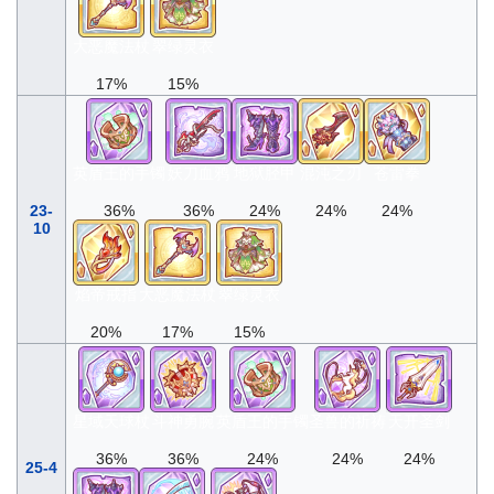
大恶魔法杖
翠绿灵衣
17%
15%
英盾王的手镯
妖刀血鸦
地狱胫甲
混沌之刃
苍雷拳
23-
36%
36%
24%
24%
24%
10
焰帝戒指
大恶魔法杖
翠绿灵衣
20%
17%
15%
星域天球杖
斗神勇腕
英盾王的手镯
圣兽的祈祷
天开圣剑
36%
36%
24%
24%
24%
25-4