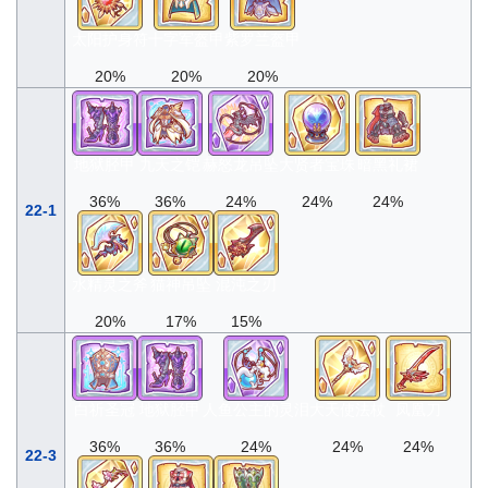
太阳护身符
十字军盔甲
紫罗兰盔甲
20%
20%
20%
地狱胫甲
九天之铠
赫怒龙吊坠
大贤者宝珠
暗黑礼裙
36%
36%
24%
24%
24%
22-1
水精灵之斧
猫神吊坠
混沌之刃
20%
17%
15%
白祈圣冠
地狱胫甲
人鱼公主的灵泪
大天使法杖
凤凰刀
36%
36%
24%
24%
24%
22-3