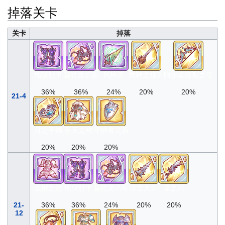
掉落关卡
关卡
掉落
地狱胫甲
赫怒龙吊坠
风神矛
鹰神之煌剑
阿尔忒弥斯之弓
36%
36%
24%
20%
20%
21-4
月之手镯
苍天之袍
守护者之盾
20%
20%
20%
圣樱之铠
地狱胫甲
赫怒龙吊坠
冰之大剑
暗之刃
21-
36%
36%
24%
20%
20%
12