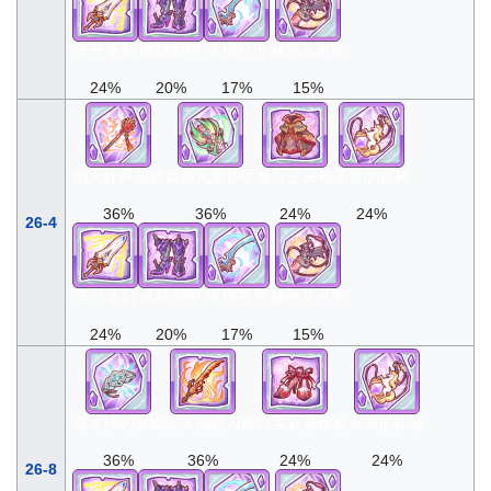
天开圣剑
地狱胫甲
流祸苍刃
赫怒龙吊坠
24%
20%
17%
15%
焰火牡丹花簪
岚神风暴护手
魔导王长袍
圣兽的祈祷
36%
36%
24%
24%
26-4
天开圣剑
地狱胫甲
流祸苍刃
赫怒龙吊坠
24%
20%
17%
15%
海龙神的发饰
烈火焰神刀
血红宝石高跟鞋
圣兽的祈祷
36%
36%
24%
24%
26-8