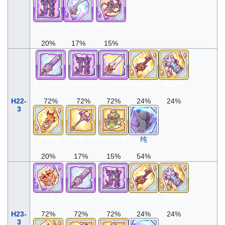
地狱胫甲
流祸苍刃
赫怒龙吊坠
20%
17%
15%
罪过的大剑
地狱胫甲
天开圣剑
混沌之刃
苍雷拳
H22-
72%
72%
72%
24%
24%
3
焰帝戒指
大恶魔法杖
翠绿灵衣
纯
20%
17%
15%
54%
斗神勇腕
罪过的大剑
地狱胫甲
混沌之刃
苍雷拳
H23-
72%
72%
72%
24%
24%
3