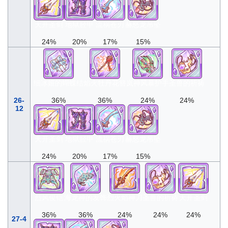
天开圣剑
地狱胫甲
流祸苍刃
赫怒龙吊坠
24%
20%
17%
15%
细冰姬的蝴蝶结
焰火牡丹花簪
岚神风暴护手
圣兽的祈祷
26-
36%
36%
24%
24%
12
天开圣剑
地狱胫甲
流祸苍刃
赫怒龙吊坠
24%
20%
17%
15%
烈风俊铠
海龙神的发饰
烈火焰神刀
圣兽的祈祷
天开圣剑
36%
36%
24%
24%
24%
27-4