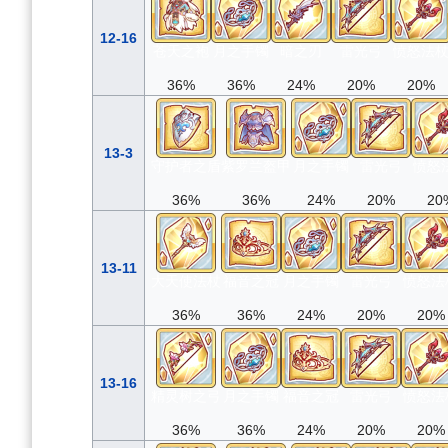
12-16
苍天之袍
月之手镯
暗之刃
雷光弓
愤怒法
36%
36%
24%
20%
20%
13-3
守护者之盾
紫罗兰盔甲
月之手镯
雷光弓
愤怒
36%
36%
24%
20%
20
13-11
大天使法杖
福音之冠
月之手镯
雷光弓
愤怒法
36%
36%
24%
20%
20%
13-16
精灵树之弓
月之手镯
福音之冠
雷光弓
愤怒法
36%
36%
24%
20%
20%