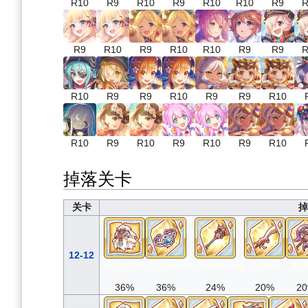
R10
R9
R10
R9
R10
R10
R9
R
R9
R10
R9
R10
R10
R9
R9
R
R10
R9
R9
R10
R9
R9
R10
R10
R9
R10
R9
R10
R9
R10
掉落关卡
关卡
掉
12-12
苍天之袍
月之手镯
司法神的锡杖
天使剑
紫
36%
36%
24%
20%
2