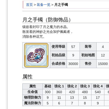
首页
>
装备一览
>
月之手镯
月之手镯（防御饰品）
镶嵌着封印了月之魔力的水晶。
散发着的神妙之光会加护佩戴者，
消除各种诅咒。
使用等级
装等
57
4
初始品级
初始地图
9
12
合成价格
售价
30000
15000
属性
属性
基础
强化 1
强化 2
强化 3
强化 4
强
生命值
300
360
420
480
540
物理防御力
9
11
13
15
17
魔法防御力
5
6
7
8
9