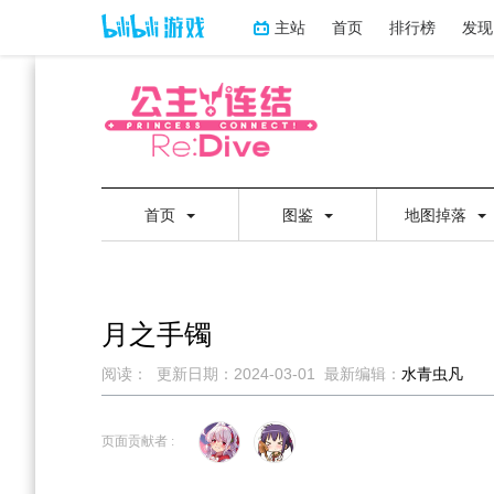
主站
首页
排行榜
发现
首页
图鉴
地图掉落
月之手镯
阅读：
更新日期：
2024-03-01
最新编辑：
水青虫凡
跳
跳
到
到
页面贡献者 :
导
搜
航
索