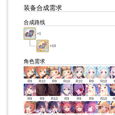
装备合成需求
合成路线
×1
×10
角色需求
R9
R10
R9
R10
R10
R9
R10
R9
R9
R10
R9
R9
R9
R10
R