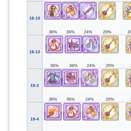
18-10
神盾战衣
千禧耳环
闪电之刃
鹰神之煌剑
阿尔忒
36%
36%
24%
20%
2
18-13
纯洁巫女服
忘哭之冠
海神耳饰
鹰神之煌剑
阿尔
36%
36%
24%
20%
19-2
苍辉之铠
幻影铠甲
精灵王护石
鹰神之煌剑
阿尔
36%
36%
24%
20%
19-4
熔岩短剑
纯洁巫女服
千禧耳环
鹰神之煌剑
阿尔