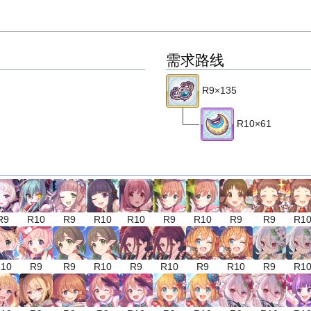
需求路线
R9×135
R10×61
R9
R10
R9
R10
R10
R9
R10
R9
R9
R1
10
R9
R9
R10
R9
R10
R9
R10
R9
R1