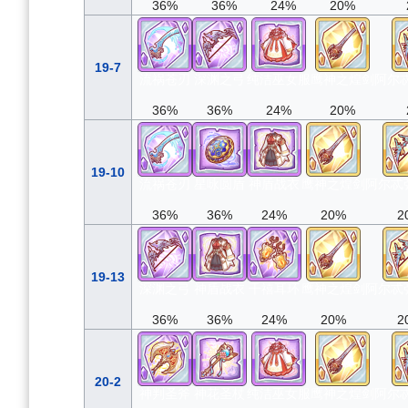
36%
36%
24%
20%
19-7
流祸苍刃
深渊之弓
纯洁巫女服
鹰神之煌剑
阿尔
36%
36%
24%
20%
19-10
流祸苍刃
星咏圆盾
神盾战衣
鹰神之煌剑
阿尔忒
36%
36%
24%
20%
2
19-13
深渊之弓
神盾战衣
千禧耳环
鹰神之煌剑
阿尔忒
36%
36%
24%
20%
2
20-2
神判圣斧
神花圣杖
纯洁巫女服
鹰神之煌剑
阿尔