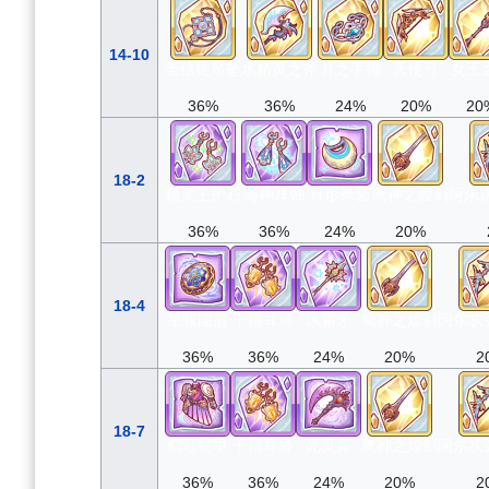
14-10
圣信徒吊坠
水精灵之斧
月之手镯
天使弓
女王
36%
36%
24%
20%
20
18-2
精灵王护石
海神耳饰
月形拳套
鹰神之煌剑
阿尔
36%
36%
24%
20%
18-4
星咏圆盾
千禧耳环
冰霜矛
鹰神之煌剑
阿尔忒
36%
36%
24%
20%
2
18-7
幻影铠甲
千禧耳环
死灵斧
鹰神之煌剑
阿尔忒
36%
36%
24%
20%
2