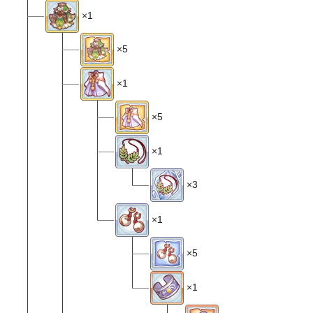
×1
×5
×1
×5
×1
×3
×1
×5
×1