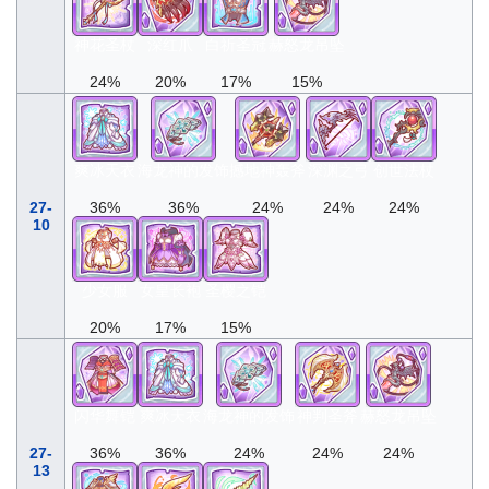
神花圣杖
深红爪
白祈圣冠
赫怒龙吊坠
24%
20%
17%
15%
爽冰天衣
海龙神的发饰
撼地神轰斧
深渊之弓
创世法杖
27-
36%
36%
24%
24%
24%
10
少女服
女皇长袍
圣樱之铠
20%
17%
15%
闪华舞铠
爽冰天衣
海龙神的发饰
神判圣斧
赫怒龙吊坠
27-
36%
36%
24%
24%
24%
13