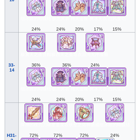
细冰姬的蝴蝶结
极黑冥衣
翔天金靴
爽冰天衣
烈风俊铠
24%
24%
20%
17%
15%
极翼天之圣贤帽
极西天之圣导衣
混沌无序项圈
33-
36%
36%
24%
14
细冰姬的蝴蝶结
极黑冥衣
翔天金靴
爽冰天衣
烈风俊铠
24%
24%
20%
17%
15%
降神的枝刃刀
咏星圣灵衣
铁壁之佑神盾戒
细冰姬的蝴蝶结
H31-
72%
72%
72%
24%