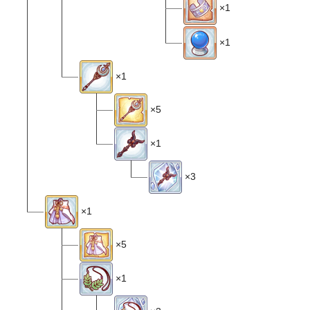
×1
×1
×1
×5
×1
×3
×1
×5
×1