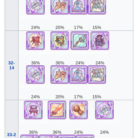
细冰姬的蝴蝶结
翔天金靴
爽冰天衣
烈风俊铠
24%
20%
17%
15%
红宝石玫瑰项圈
妖精项圈
清雅翠蝶杖
极黑冥衣
32-
36%
36%
24%
24%
14
细冰姬的蝴蝶结
翔天金靴
爽冰天衣
烈风俊铠
24%
20%
17%
15%
混沌无序项圈
勇气星核剑
勇气星核拳
细冰姬的蝴蝶结
36%
36%
24%
24%
33-2