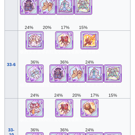
极黑冥衣
翔天金靴
爽冰天衣
烈风俊铠
24%
20%
17%
15%
极西天之圣导衣
红宝石玫瑰项圈
地狱龙骑兵
36%
36%
24%
33-6
细冰姬的蝴蝶结
极黑冥衣
翔天金靴
爽冰天衣
烈风俊铠
24%
24%
20%
17%
15%
极北天之霸焰铠
红宝石玫瑰项圈
勇气星核拳
33-
36%
36%
24%
10