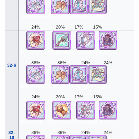
细冰姬的蝴蝶结
翔天金靴
爽冰天衣
烈风俊铠
24%
20%
17%
15%
红宝石玫瑰项圈
清雅翠蝶杖
炽白银的镜盾
极黑冥衣
36%
36%
24%
24%
32-6
细冰姬的蝴蝶结
翔天金靴
爽冰天衣
烈风俊铠
24%
20%
17%
15%
红宝石玫瑰项圈
勇气星核拳
炽白银的镜铠
极黑冥衣
32-
36%
36%
24%
24%
10