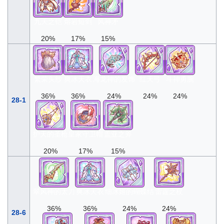
九天之铠
熔岩短剑
风神矛
20%
17%
15%
繁荣头纱
爽冰天衣
海龙神的发饰
红天弓
斗神勇腕
36%
36%
24%
24%
24%
28-1
护天的圣枪
皇家守卫帽
盖亚之斧
20%
17%
15%
翠风神的太刀
爽冰天衣
细冰姬的蝴蝶结
雷霆之杖
36%
36%
24%
24%
28-6