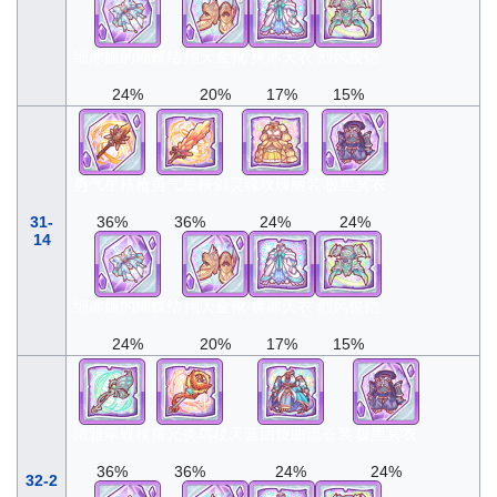
细冰姬的蝴蝶结
翔天金靴
爽冰天衣
烈风俊铠
24%
20%
17%
15%
勇气星核枪
勇气星核剑
灵魂玫瑰丽装
极黑冥衣
31-
36%
36%
24%
24%
14
细冰姬的蝴蝶结
翔天金靴
爽冰天衣
烈风俊铠
24%
20%
17%
15%
清雅翠蝶杖
耀光炎鸟杖
天蓝回旋曲流苍装
极黑冥衣
36%
36%
24%
24%
32-2