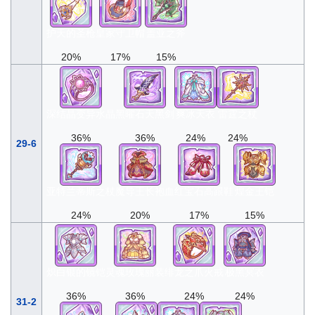
护天的圣枪
皇家守卫帽
盖亚之斧
20%
17%
15%
深结晶变异水晶
黑曜石天黑剑
爽冰天衣
雷霆之杖
36%
36%
24%
24%
29-6
亚特兰蒂斯之杖
魔导王长袍
血红宝石高跟鞋
煌金王铠
24%
20%
17%
15%
炽白银的镜铠
灵魂玫瑰丽装
绯龙之爪火戒
极黑冥衣
36%
36%
24%
24%
31-2