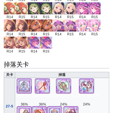
R14
R15
R14
R15
R14
R15
R14
R15
R14
R15
R14
R15
R14
R15
R14
R15
R14
R15
R14
R15
掉落关卡
关卡
掉落
爽冰天衣
焰火牡丹花簪
岚神风暴护手
人鱼公主的灵泪
36%
36%
24%
24%
27-5