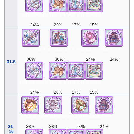
细冰姬的蝴蝶结
翔天金靴
爽冰天衣
烈风俊铠
24%
20%
17%
15%
绿松石·诺亚
天蓝回旋曲流苍装
深结晶变异水晶
极黑冥衣
36%
36%
24%
24%
31-6
细冰姬的蝴蝶结
翔天金靴
爽冰天衣
烈风俊铠
24%
20%
17%
15%
勇气星核弓
炽白银的镜铠
铁壁之佑神盾戒
极黑冥衣
31-
36%
36%
24%
24%
10