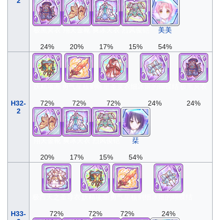
2
极黑冥衣
翔天金靴
爽冰天衣
烈风俊铠
美美
24%
20%
17%
15%
54%
妖精项圈
勇气星核剑
咏星圣灵衣
细冰姬的蝴蝶结
极黑冥衣
H32-
72%
72%
72%
24%
24%
2
翔天金靴
爽冰天衣
烈风俊铠
栞
20%
17%
15%
54%
极西天之圣导衣
妖精项圈
勇气星核剑
细冰姬的蝴蝶结
H33-
72%
72%
72%
24%