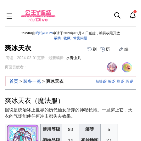
本WIKI由
呜呜kurumi
申请于2020年01月20日创建，编辑权限开放
帮助
|
收藏
|
常见问题
爽冰天衣
刷
历
编
阅读
2024-03-01
更新
最新编辑:
水青虫凡
跳
跳
页面贡献者 :
到
到
导
搜
首页
>
装备一览
>
爽冰天衣
短链
编
刷
历
航
索
爽冰天衣（魔法服）
据说是统治冰上世界的历代仙女所穿的神秘长袍。一旦穿上它，天
衣的气场能使任何冲击都失去效果。
使用等级
装等
93
5
初始品级
初始地图
14
27