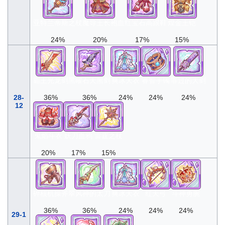
亚特兰蒂斯之杖
魔导王长袍
血红宝石高跟鞋
煌金王铠
24%
20%
17%
15%
霸王光龙剑
黑曜石天黑剑
爽冰天衣
睿智手镯
罪过的大剑
28-
36%
36%
24%
24%
24%
12
鬼焰斗衣
妖刀血鸦
雷霆之杖
20%
17%
15%
碎核机操斧
翠风神的太刀
爽冰天衣
红天弓
斗神勇腕
36%
36%
24%
24%
24%
29-1