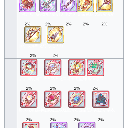
深红爪
提尔纳诺短剑
闪电之刃
焰帝戒指
大恶魔法杖
2%
2%
2%
2%
2%
阿尔忒弥斯之弓
冰之大剑
2%
2%
甜甜圈项圈
白圣石钻石之星
马卡龙坠饰
永恒绿戒
2%
2%
2%
2%
爆米花项链
神红戒红玉玫瑰
堇青石圆盾
黑玛瑙之祈装衣
2%
2%
2%
2%