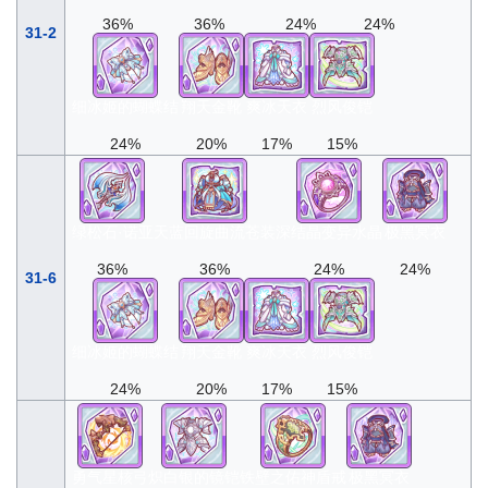
36%
36%
24%
24%
31-2
细冰姬的蝴蝶结
翔天金靴
爽冰天衣
烈风俊铠
24%
20%
17%
15%
绿松石·诺亚
天蓝回旋曲流苍装
深结晶变异水晶
极黑冥衣
36%
36%
24%
24%
31-6
细冰姬的蝴蝶结
翔天金靴
爽冰天衣
烈风俊铠
24%
20%
17%
15%
勇气星核弓
炽白银的镜铠
铁壁之佑神盾戒
极黑冥衣