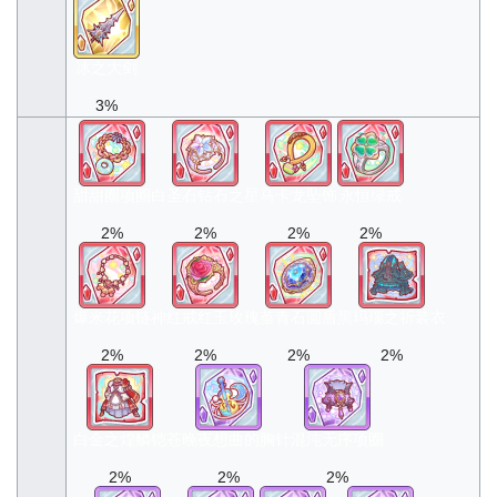
冰之大剑
3%
甜甜圈项圈
白圣石钻石之星
马卡龙坠饰
永恒绿戒
2%
2%
2%
2%
爆米花项链
神红戒红玉玫瑰
堇青石圆盾
黑玛瑙之祈装衣
2%
2%
2%
2%
白金之煌鳞铠
苍晚夜想曲的胸针
混沌无序项圈
2%
2%
2%