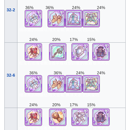
36%
36%
24%
24%
32-2
细冰姬的蝴蝶结
翔天金靴
爽冰天衣
烈风俊铠
24%
20%
17%
15%
红宝石玫瑰项圈
清雅翠蝶杖
炽白银的镜盾
极黑冥衣
36%
36%
24%
24%
32-6
细冰姬的蝴蝶结
翔天金靴
爽冰天衣
烈风俊铠
24%
20%
17%
15%
红宝石玫瑰项圈
勇气星核拳
炽白银的镜铠
极黑冥衣