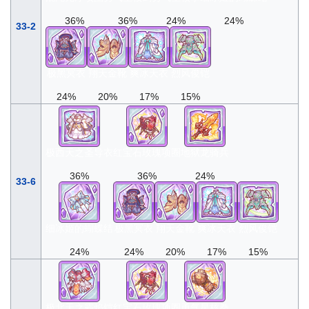
36%
36%
24%
24%
33-2
极黑冥衣
翔天金靴
爽冰天衣
烈风俊铠
24%
20%
17%
15%
极西天之圣导衣
红宝石玫瑰项圈
地狱龙骑兵
36%
36%
24%
33-6
细冰姬的蝴蝶结
极黑冥衣
翔天金靴
爽冰天衣
烈风俊铠
24%
24%
20%
17%
15%
极北天之霸焰铠
红宝石玫瑰项圈
勇气星核拳