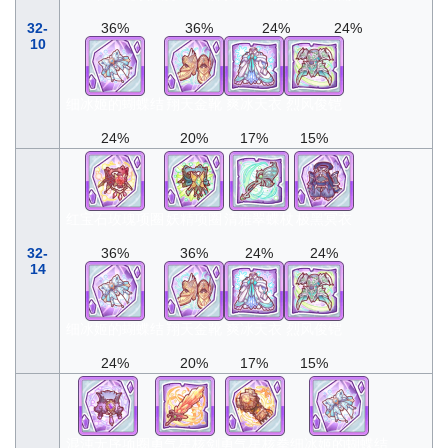
32-
36%
36%
24%
24%
10
细冰姬的蝴蝶结
翔天金靴
爽冰天衣
烈风俊铠
24%
20%
17%
15%
红宝石玫瑰项圈
妖精项圈
清雅翠蝶杖
极黑冥衣
32-
36%
36%
24%
24%
14
细冰姬的蝴蝶结
翔天金靴
爽冰天衣
烈风俊铠
24%
20%
17%
15%
混沌无序项圈
勇气星核剑
勇气星核拳
细冰姬的蝴蝶结