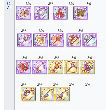
52-
3%
3%
3%
3%
All
翔天金靴
炽白银的镜盾
咏星圣灵衣
霸王树之棘针铠
3%
3%
3%
3%
星域天球杖
神判圣斧
日珥豪炎枪
勇气星核弓
冰冻泪弓
3%
3%
3%
3%
3%
深红爪
百华白樱刀
焰帝戒指
大恶魔法杖
紫龙斧
3%
3%
3%
3%
3%
阿尔忒弥斯之弓
妖蝶刀
冰之大剑