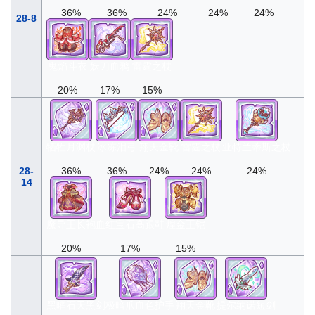
36%
36%
24%
24%
24%
28-8
鬼焰斗衣
妖刀血鸦
雷霆之杖
20%
17%
15%
牺牲月渊杖
冰冻泪弓
翔天金靴
雷霆之杖
亚特兰蒂斯之杖
28-
36%
36%
24%
24%
24%
14
魔导王长袍
血红宝石高跟鞋
煌金王铠
20%
17%
15%
黑曜石天黑剑
极暗爪血色护手
翔天金靴
提尔纳诺短剑