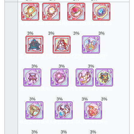
马卡龙坠饰
爆米花项链
神红戒红玉玫瑰
堇青石圆盾
3%
3%
3%
3%
黑玛瑙之祈装衣
白金之煌鳞铠
苍晚夜想曲的胸针
3%
3%
3%
混沌无序项圈
深结晶变异水晶
圣兽的祈祷
妖精项圈
3%
3%
3%
3%
铁壁之佑神盾戒
人鱼公主的灵泪
红鸟号角的胸针
3%
3%
3%