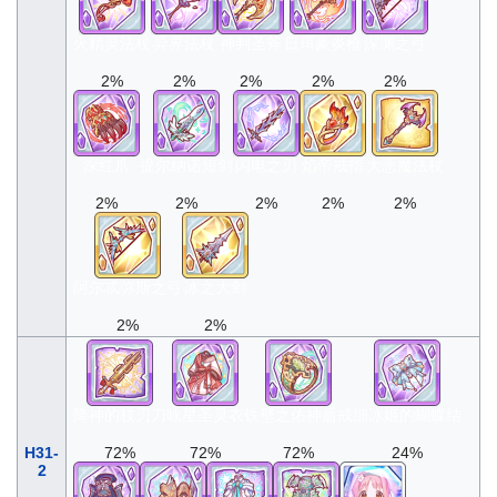
火精灵法杖
异界法杖
神判圣斧
日珥豪炎枪
深渊之弓
2%
2%
2%
2%
2%
深红爪
提尔纳诺短剑
闪电之刃
焰帝戒指
大恶魔法杖
2%
2%
2%
2%
2%
阿尔忒弥斯之弓
冰之大剑
2%
2%
降神的枝刃刀
咏星圣灵衣
铁壁之佑神盾戒
细冰姬的蝴蝶结
H31-
72%
72%
72%
24%
2