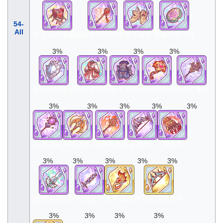
54-
All
红宝石玫瑰项圈
焰火牡丹花簪
翔天金靴
圣圆环神洁莲
3%
3%
3%
3%
炽白银的镜盾
咏星圣灵衣
极黑冥衣
火精灵法杖
牺牲月渊杖
3%
3%
3%
3%
3%
异界法杖
神判圣斧
日珥豪炎枪
深渊之弓
深红爪
3%
3%
3%
3%
3%
提尔纳诺短剑
闪电之刃
焰帝戒指
阿尔忒弥斯之弓
3%
3%
3%
3%