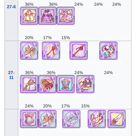
36%
36%
24%
24%
24%
27-6
少女服
女皇长袍
圣樱之铠
20%
17%
15%
翔天金靴
焰火牡丹花簪
毁灭之伤冥神枪
人鱼公主的灵泪
27-
36%
36%
24%
24%
11
神花圣杖
深红爪
白祈圣冠
赫怒龙吊坠
24%
20%
17%
15%
繁荣头纱
翔天金靴
细冰姬的蝴蝶结
圣兽的祈祷
天开圣剑