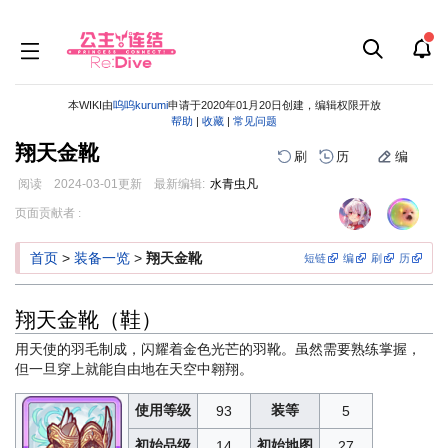
本WIKI由
呜呜kurumi
申请于2020年01月20日创建，编辑权限开放
帮助
|
收藏
|
常见问题
翔天金靴
刷
历
编
阅读
2024-03-01
更新
最新编辑:
水青虫凡
跳
跳
页面贡献者 :
到
到
导
搜
首页
>
装备一览
>
翔天金靴
短链
编
刷
历
航
索
翔天金靴（鞋）
用天使的羽毛制成，闪耀着金色光芒的羽靴。虽然需要熟练掌握，
但一旦穿上就能自由地在天空中翱翔。
使用等级
装等
93
5
初始品级
初始地图
14
27