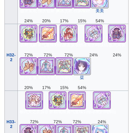
极黑冥衣
翔天金靴
爽冰天衣
烈风俊铠
美美
24%
20%
17%
15%
54%
妖精项圈
勇气星核剑
咏星圣灵衣
细冰姬的蝴蝶结
极黑冥衣
H32-
72%
72%
72%
24%
24%
2
翔天金靴
爽冰天衣
烈风俊铠
栞
20%
17%
15%
54%
极西天之圣导衣
妖精项圈
勇气星核剑
细冰姬的蝴蝶结
H33-
72%
72%
72%
24%
2