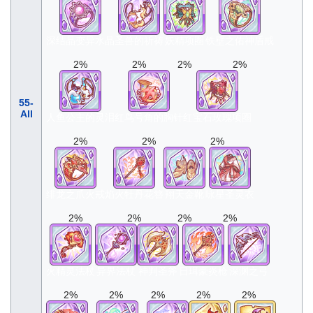
深结晶变异水晶
圣兽的祈祷
妖精项圈
铁壁之佑神盾戒
2%
2%
2%
2%
55-
All
人鱼公主的灵泪
红鸟号角的胸针
红宝石玫瑰项圈
2%
2%
2%
绯龙之爪火戒
焰火牡丹花簪
翔天金靴
咏星圣灵衣
2%
2%
2%
2%
火精灵法杖
异界法杖
神判圣斧
日珥豪炎枪
深渊之弓
2%
2%
2%
2%
2%