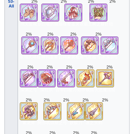
53-
2%
2%
2%
2%
All
翔天金靴
炽白银的镜盾
咏星圣灵衣
霸王树之棘针铠
2%
2%
2%
2%
星域天球杖
神判圣斧
日珥豪炎枪
勇气星核弓
冰冻泪弓
2%
2%
2%
2%
2%
深渊之弓
深红爪
百华白樱刀
焰帝戒指
大恶魔法杖
2%
2%
2%
2%
2%
紫龙斧
阿尔忒弥斯之弓
妖蝶刀
冰之大剑
2%
2%
2%
2%