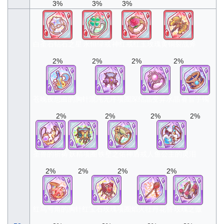
3%
3%
3%
白圣石钻石之星
永恒绿戒
神红戒红玉玫瑰
黄铜裂战斧
2%
2%
2%
2%
苍晚夜想曲的胸针
混沌无序项圈
深结晶变异水晶
睿智手镯
2%
2%
2%
2%
圣兽的祈祷
妖精项圈
铁壁之佑神盾戒
人鱼公主的灵泪
2%
2%
2%
2%
红鸟号角的胸针
红宝石玫瑰项圈
焰火牡丹花簪
玫瑰之傲