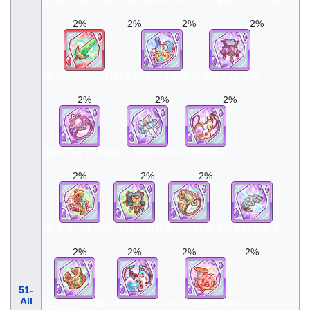
白圣石钻石之星
永恒绿戒
神红戒红玉玫瑰
苍神弓仁慈蓝玉
2%
2%
2%
2%
翠风刃祖母绿短剑
苍晚夜想曲的胸针
混沌无序项圈
2%
2%
2%
深结晶变异水晶
细冰姬的蝴蝶结
圣兽的祈祷
2%
2%
2%
翠奏竖琴的胸针
妖精项圈
铁壁之佑神盾戒
海龙神的发饰
2%
2%
2%
2%
51-
All
英盾王的手镯
人鱼公主的灵泪
红鸟号角的胸针