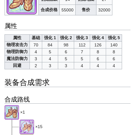
合成价格
售价
55000
32000
属性
属性
基础
强化 1
强化 2
强化 3
强化 4
强化 5
物理攻击力
70
84
98
112
126
140
物理防御力
4
5
6
7
8
8
魔法防御力
3
4
5
5
6
6
回避
2
3
3
4
4
4
装备合成需求
合成路线
×1
×15