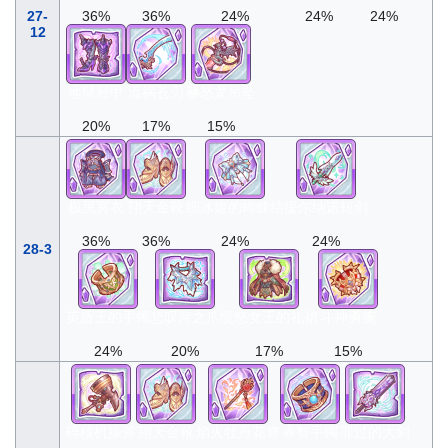
27-
36%
36%
24%
24%
24%
12
地狱胫甲
流祸苍刃
赫怒龙吊坠
20%
17%
15%
极黑冥衣
翔天金靴
细冰姬的蝴蝶结
提尔纳诺短剑
36%
36%
24%
24%
28-3
英盾王的手镯
悲叹河之爪
愤怒女王的礼裙
斗神勇腕
24%
20%
17%
15%
碎核机操斧
翔天金靴
焰火牡丹花簪
睿智手镯
罪过的大剑