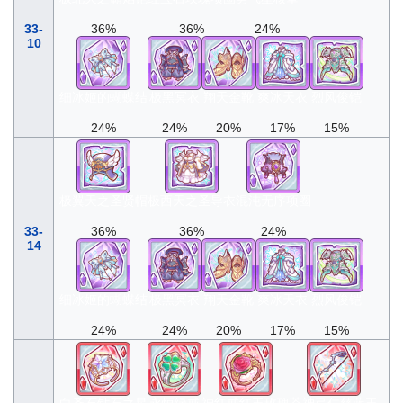
33-
36%
36%
24%
10
细冰姬的蝴蝶结
极黑冥衣
翔天金靴
爽冰天衣
烈风俊铠
24%
24%
20%
17%
15%
极翼天之圣贤帽
极西天之圣导衣
混沌无序项圈
33-
36%
36%
24%
14
细冰姬的蝴蝶结
极黑冥衣
翔天金靴
爽冰天衣
烈风俊铠
24%
24%
20%
17%
15%