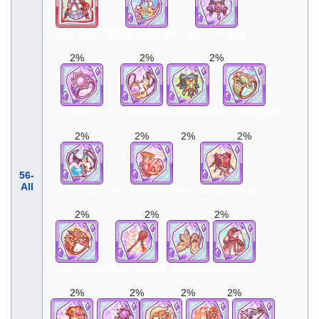
白金之煌鳞铠
苍晚夜想曲的胸针
混沌无序项圈
2%
2%
2%
深结晶变异水晶
圣兽的祈祷
妖精项圈
铁壁之佑神盾戒
2%
2%
2%
2%
56-
All
人鱼公主的灵泪
红鸟号角的胸针
红宝石玫瑰项圈
2%
2%
2%
绯龙之爪火戒
焰火牡丹花簪
翔天金靴
咏星圣灵衣
2%
2%
2%
2%