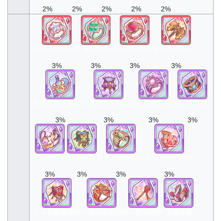
2%
2%
2%
2%
2%
白圣石钻石之星
永恒绿戒
神红戒红玉玫瑰
黄铜裂战斧
3%
3%
3%
3%
苍晚夜想曲的胸针
混沌无序项圈
深结晶变异水晶
睿智手镯
3%
3%
3%
3%
圣兽的祈祷
妖精项圈
铁壁之佑神盾戒
红鸟号角的胸针
3%
3%
3%
3%
红宝石玫瑰项圈
绯龙之爪火戒
焰火牡丹花簪
玫瑰之傲