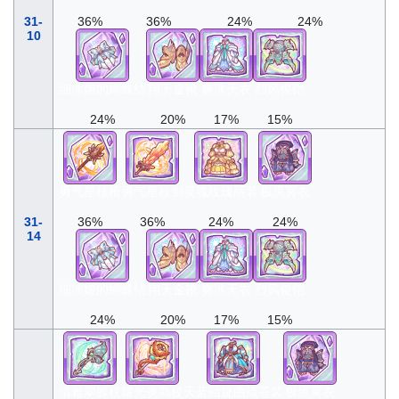
31-
36%
36%
24%
24%
10
细冰姬的蝴蝶结
翔天金靴
爽冰天衣
烈风俊铠
24%
20%
17%
15%
勇气星核枪
勇气星核剑
灵魂玫瑰丽装
极黑冥衣
31-
36%
36%
24%
24%
14
细冰姬的蝴蝶结
翔天金靴
爽冰天衣
烈风俊铠
24%
20%
17%
15%
清雅翠蝶杖
耀光炎鸟杖
天蓝回旋曲流苍装
极黑冥衣