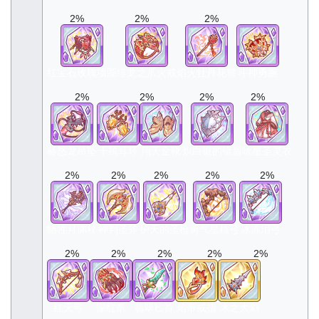
2%
2%
2%
红宝石玫瑰项圈
绯龙之爪火戒
焰火牡丹花簪
斗神勇腕
2%
2%
2%
2%
赫怒龙吊坠
千禧耳环
翔天金靴
炽白银的镜盾
咏星圣灵衣
2%
2%
2%
2%
2%
牺牲月渊杖
神判圣斧
护天的圣枪
勇气星核弓
冰冻泪弓
2%
2%
2%
2%
2%
红天弓
深红爪
翡翠匕首
焰帝戒指
冰之大剑