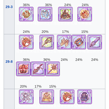
36%
36%
24%
24%
29-3
英盾王的手镯
悲叹河之爪
愤怒女王的礼裙
斗神勇腕
24%
20%
17%
15%
绯龙之爪火戒
世界树枝之杖
翔天金靴
睿智手镯
罪过的大剑
36%
36%
24%
24%
24%
29-8
鬼焰斗衣
妖刀血鸦
雷霆之杖
20%
17%
15%
炽白银的镜铠
灵魂玫瑰丽装
绯龙之爪火戒
极黑冥衣