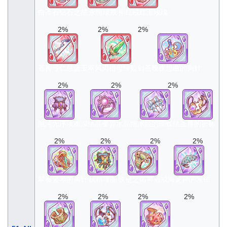
白圣石钻石之星
永恒绿戒
神红戒红玉玫瑰
2%
2%
2%
苍神弓仁慈蓝玉
翠风刃祖母绿短剑
苍晚夜想曲的胸针
2%
2%
2%
混沌无序项圈
深结晶变异水晶
细冰姬的蝴蝶结
圣兽的祈祷
2%
2%
2%
2%
翠奏竖琴的胸针
妖精项圈
铁壁之佑神盾戒
海龙神的发饰
2%
2%
2%
2%