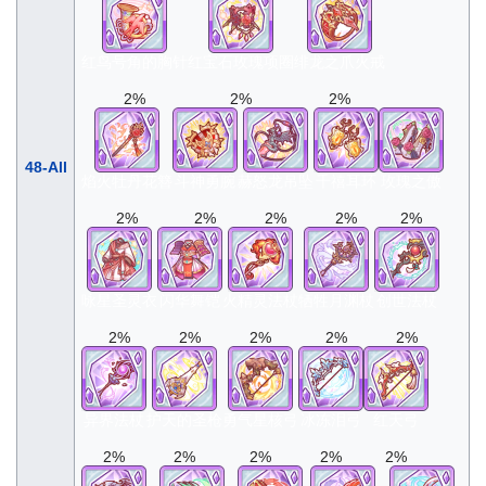
红鸟号角的胸针
红宝石玫瑰项圈
绯龙之爪火戒
2%
2%
2%
48-All
焰火牡丹花簪
斗神勇腕
赫怒龙吊坠
千禧耳环
玫瑰之傲
2%
2%
2%
2%
2%
咏星圣灵衣
闪华舞铠
火精灵法杖
牺牲月渊杖
创世法杖
2%
2%
2%
2%
2%
异界法杖
护天的圣枪
勇气星核弓
冰冻泪弓
红天弓
2%
2%
2%
2%
2%