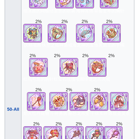
细冰姬的蝴蝶结
圣兽的祈祷
海神耳饰
翠奏竖琴的胸针
2%
2%
2%
2%
妖精项圈
铁壁之佑神盾戒
海龙神的发饰
英盾王的手镯
2%
2%
2%
2%
红鸟号角的胸针
红宝石玫瑰项圈
绯龙之爪火戒
2%
2%
2%
50-All
焰火牡丹花簪
斗神勇腕
赫怒龙吊坠
千禧耳环
咏星圣灵衣
2%
2%
2%
2%
2%