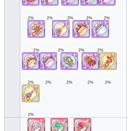
闪华舞铠
火精灵法杖
牺牲月渊杖
创世法杖
异界法杖
2%
2%
2%
2%
2%
炎熊帝之爪战斧
护天的圣枪
勇气星核弓
冰冻泪弓
2%
2%
2%
2%
红天弓
深渊之弓
岚神风暴护手
深红爪
焰帝戒指
2%
2%
2%
2%
2%
冰之大剑
2%