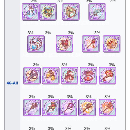
3%
3%
3%
3%
海神耳饰
妖精项圈
铁壁之佑神盾戒
海龙神的发饰
3%
3%
3%
3%
人鱼公主的灵泪
红宝石玫瑰项圈
焰火牡丹花簪
斗神勇腕
3%
3%
3%
3%
46-All
赫怒龙吊坠
千禧耳环
咏星圣灵衣
闪华舞铠
火精灵法杖
3%
3%
3%
3%
3%
牺牲月渊杖
创世法杖
异界法杖
勇气星核枪
日珥豪炎枪
3%
3%
3%
3%
3%