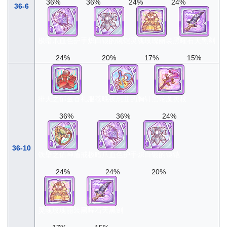
36%
36%
24%
24%
36-6
极暗爪血色护手
炽白银的镜铠
灵魂玫瑰丽装
黑曜石天黑剑
24%
20%
17%
15%
绯天之郁金香礼服
苍晚夜想曲的胸针
黑蛇魔炎杖
36%
36%
24%
36-10
铁壁之佑神盾戒
极暗爪血色护手
炽白银的镜铠
24%
24%
20%
灵魂玫瑰丽装
黑曜石天黑剑