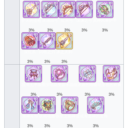
护天的圣枪
冰冻泪弓
红天弓
深渊之弓
岚神风暴护手
3%
3%
3%
3%
3%
深红爪
闪电之刃
冰之大剑
3%
3%
3%
混沌无序项圈
深结晶变异水晶
细冰姬的蝴蝶结
圣兽的祈祷
3%
3%
3%
3%
海神耳饰
妖精项圈
铁壁之佑神盾戒
海龙神的发饰
3%
3%
3%
3%