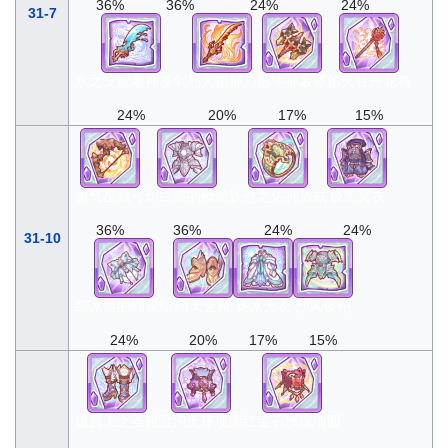
36%
36%
24%
24%
31-7
水之支配者神凑剑
烈火焰神刀
撼地神轰斧
焰火牡丹花簪
24%
20%
17%
15%
勇气星核弓
炽白银的镜铠
铁壁之佑神盾戒
极黑冥衣
36%
36%
24%
24%
31-10
细冰姬的蝴蝶结
翔天金靴
爽冰天衣
烈风俊铠
24%
20%
17%
15%
极翼天之圣靴
混沌无序项圈
红宝石玫瑰项圈