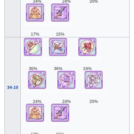
24%
24%
20%
灵魂玫瑰丽装
黑曜石天黑剑
17%
15%
天穿之隼弓
极翼天之圣贤帽
红宝石玫瑰项圈
36%
36%
24%
34-10
铁壁之佑神盾戒
极暗爪血色护手
炽白银的镜铠
24%
24%
20%
灵魂玫瑰丽装
黑曜石天黑剑