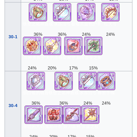
铁壁之佑神盾戒
冰冻泪弓
极暗爪血色护手
红天弓
36%
36%
24%
24%
30-1
斗神勇腕
护天的圣枪
皇家守卫帽
盖亚之斧
24%
20%
17%
15%
炽白银的镜盾
铁壁之佑神盾戒
冰冻泪弓
睿智手镯
36%
36%
24%
24%
30-4
罪过的大剑
鬼焰斗衣
妖刀血鸦
雷霆之杖
24%
20%
17%
15%