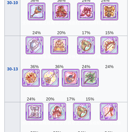
36%
36%
24%
24%
30-10
亚特兰蒂斯之杖
魔导王长袍
血红宝石高跟鞋
煌金王铠
24%
20%
17%
15%
炽白银的镜盾
灵魂玫瑰丽装
铁壁之佑神盾戒
红天弓
36%
36%
24%
24%
30-13
斗神勇腕
护天的圣枪
皇家守卫帽
盖亚之斧
24%
20%
17%
15%
炽白银的镜靴
咏星圣灵衣
铁壁之佑神盾戒
焰火牡丹花簪