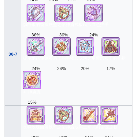
炽白银的镜盾
铁壁之佑神盾戒
极暗爪血色护手
36%
36%
24%
30-7
提尔纳诺短剑
英盾王的手镯
悲叹河之爪
愤怒女王的礼裙
24%
24%
20%
17%
斗神勇腕
15%
灵魂玫瑰丽装
铁壁之佑神盾戒
霸王光龙剑
雷霆之杖