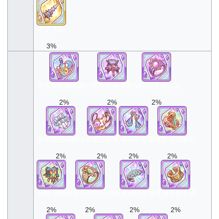
冰之大剑
3%
苍晚夜想曲的胸针
混沌无序项圈
深结晶变异水晶
2%
2%
2%
细冰姬的蝴蝶结
圣兽的祈祷
海神耳饰
翠奏竖琴的胸针
2%
2%
2%
2%
妖精项圈
铁壁之佑神盾戒
海龙神的发饰
英盾王的手镯
2%
2%
2%
2%