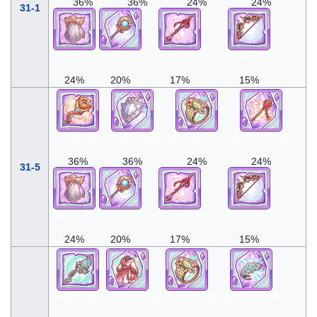
36%
36%
24%
24%
31-1
繁荣头纱
星域天球杖
毁灭之伤冥神枪
宙斯坠落装号弓
24%
20%
17%
15%
耀光炎鸟杖
炽白银的镜盾
铁壁之佑神盾戒
焰火牡丹花簪
36%
36%
24%
24%
31-5
繁荣头纱
星域天球杖
毁灭之伤冥神枪
宙斯坠落装号弓
24%
20%
17%
15%
清雅翠蝶杖
咏星圣灵衣
铁壁之佑神盾戒
海龙神的发饰