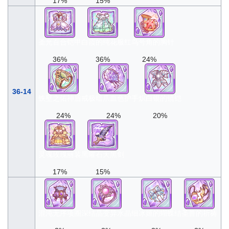
17%
15%
圣光百合铠甲
白霞的纯花服
红鸟号角的胸针
36%
36%
24%
36-14
铁壁之佑神盾戒
极暗爪血色护手
炽白银的镜铠
24%
24%
20%
灵魂玫瑰丽装
黑曜石天黑剑
17%
15%
混沌无序项圈
深结晶变异水晶
细冰姬的蝴蝶结
圣兽的祈祷