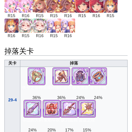
R15
R16
R15
R15
R16
R15
R16
R15
R16
R15
R16
R15
R16
掉落关卡
关卡
掉落
铁壁之佑神盾戒
碎核机操斧
极黑冥衣
睿智手镯
36%
36%
24%
24%
29-4
罪过的大剑
鬼焰斗衣
妖刀血鸦
雷霆之杖
24%
20%
17%
15%