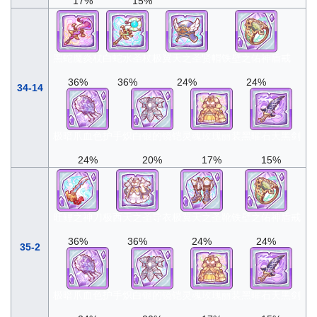
17%
15%
黑蛇魔炎杖
白蛇水圣杖
极翼天之圣贤帽
铁壁之佑神盾戒
36%
36%
24%
24%
34-14
极暗爪血色护手
炽白银的镜铠
灵魂玫瑰丽装
黑曜石天黑剑
24%
20%
17%
15%
旺鲤之神刀
极西天之圣导衣
极翼天之圣靴
铁壁之佑神盾戒
36%
36%
24%
24%
35-2
极暗爪血色护手
炽白银的镜铠
灵魂玫瑰丽装
黑曜石天黑剑