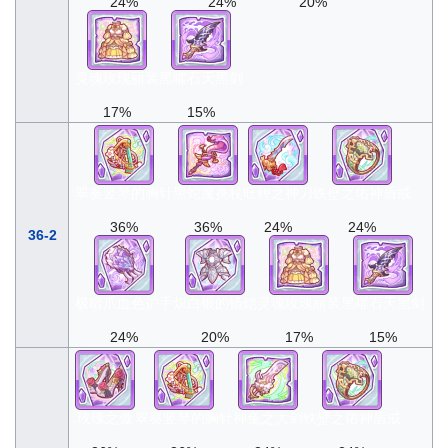
24%
24%
20%
灵魂玫瑰丽装
黑曜石天黑剑
17%
15%
翠奏竖琴的胸针
黑蛇魔炎杖
旺鲤之神刀
铁壁之佑神盾戒
36%
36%
24%
24%
36-2
极暗爪血色护手
炽白银的镜铠
灵魂玫瑰丽装
黑曜石天黑剑
24%
20%
17%
15%
玫瑰之傲
翠奏竖琴的胸针
神兔之大剑
铁壁之佑神盾戒