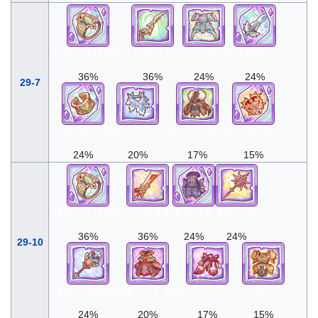
铁壁之佑神盾戒
翠风神的太刀
烈风俊铠
提尔纳诺短剑
36%
36%
24%
24%
29-7
英盾王的手镯
悲叹河之爪
愤怒女王的礼裙
斗神勇腕
24%
20%
17%
15%
铁壁之佑神盾戒
霸王光龙剑
极黑冥衣
雷霆之杖
36%
36%
24%
24%
29-10
亚特兰蒂斯之杖
魔导王长袍
血红宝石高跟鞋
煌金王铠
24%
20%
17%
15%