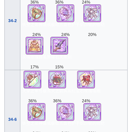
36%
36%
24%
34-2
铁壁之佑神盾戒
极暗爪血色护手
炽白银的镜铠
24%
24%
20%
灵魂玫瑰丽装
黑曜石天黑剑
17%
15%
天穿之隼弓
极东天之碧风装
红宝石玫瑰项圈
36%
36%
24%
34-6
铁壁之佑神盾戒
极暗爪血色护手
炽白银的镜铠