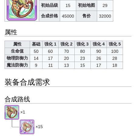
初始品级
初始地图
15
29
合成价格
售价
45000
32000
属性
属性
基础
强化 1
强化 2
强化 3
强化 4
强化 5
生命值
50
60
70
80
90
100
物理防御力
14
17
20
23
26
28
魔法防御力
9
11
13
15
17
18
装备合成需求
合成路线
×1
×15