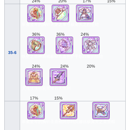
24%
20%
17%
15%
翠奏竖琴的胸针
天穿之隼弓
极南天之烈苍铠
36%
36%
24%
35-6
铁壁之佑神盾戒
极暗爪血色护手
炽白银的镜铠
24%
24%
20%
灵魂玫瑰丽装
黑曜石天黑剑
17%
15%
翠奏竖琴的胸针
圣鹿枪阿尔玛贝娜德
极翼天之圣贤帽