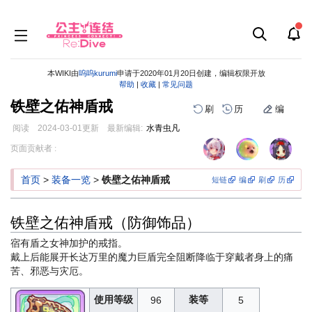
本WIKI由
呜呜kurumi
申请于2020年01月20日创建，编辑权限开放
帮助
|
收藏
|
常见问题
铁壁之佑神盾戒
刷
历
编
阅读
2024-03-01
更新
最新编辑:
水青虫凡
跳
跳
页面贡献者 :
到
到
导
搜
首页
>
装备一览
>
铁壁之佑神盾戒
短链
编
刷
历
航
索
铁壁之佑神盾戒（防御饰品）
宿有盾之女神加护的戒指。
戴上后能展开长达万里的魔力巨盾完全阻断降临于穿戴者身上的痛
苦、邪恶与灾厄。
使用等级
装等
96
5