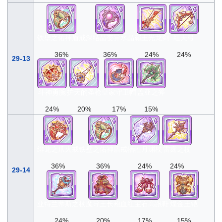
铁壁之佑神盾戒
深结晶变异水晶
霸王光龙剑
红天弓
36%
36%
24%
24%
29-13
斗神勇腕
护天的圣枪
皇家守卫帽
盖亚之斧
24%
20%
17%
15%
绯龙之爪火戒
铁壁之佑神盾戒
牺牲月渊杖
雷霆之杖
36%
36%
24%
24%
29-14
亚特兰蒂斯之杖
魔导王长袍
血红宝石高跟鞋
煌金王铠
24%
20%
17%
15%