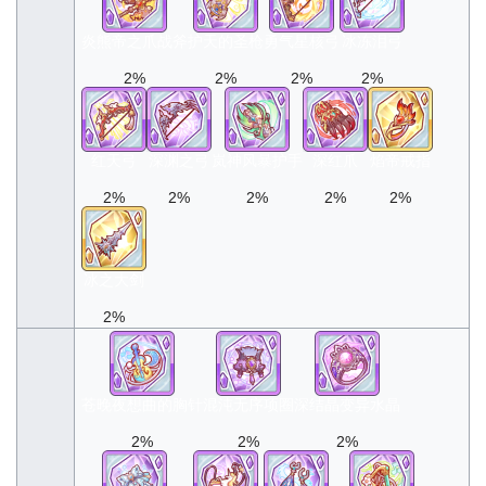
炎熊帝之爪战斧
护天的圣枪
勇气星核弓
冰冻泪弓
2%
2%
2%
2%
红天弓
深渊之弓
岚神风暴护手
深红爪
焰帝戒指
2%
2%
2%
2%
2%
冰之大剑
2%
苍晚夜想曲的胸针
混沌无序项圈
深结晶变异水晶
2%
2%
2%