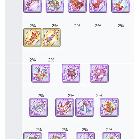
深渊之弓
岚神风暴护手
深红爪
冥刃·鸦天狗
旺鲤之神刀
2%
2%
2%
2%
2%
焰帝戒指
冰之大剑
2%
2%
苍晚夜想曲的胸针
混沌无序项圈
深结晶变异水晶
2%
2%
2%
细冰姬的蝴蝶结
圣兽的祈祷
海神耳饰
翠奏竖琴的胸针
2%
2%
2%
2%