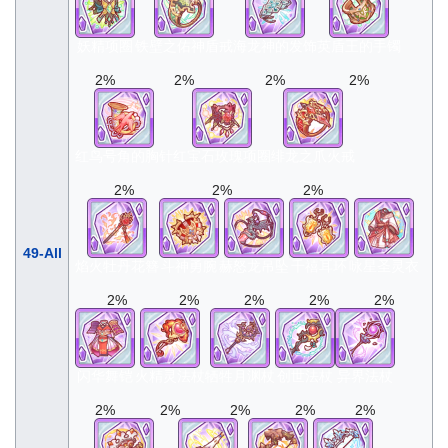
妖精项圈
铁壁之佑神盾戒
海龙神的发饰
英盾王的手镯
2%
2%
2%
2%
红鸟号角的胸针
红宝石玫瑰项圈
绯龙之爪火戒
2%
2%
2%
49-All
焰火牡丹花簪
斗神勇腕
赫怒龙吊坠
千禧耳环
咏星圣灵衣
2%
2%
2%
2%
2%
闪华舞铠
火精灵法杖
牺牲月渊杖
创世法杖
异界法杖
2%
2%
2%
2%
2%