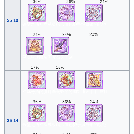
36%
36%
24%
35-10
铁壁之佑神盾戒
极暗爪血色护手
炽白银的镜铠
24%
24%
20%
灵魂玫瑰丽装
黑曜石天黑剑
17%
15%
红鸟号角的胸针
翠奏竖琴的胸针
通天手甲·犀打
36%
36%
24%
35-14
铁壁之佑神盾戒
极暗爪血色护手
炽白银的镜铠