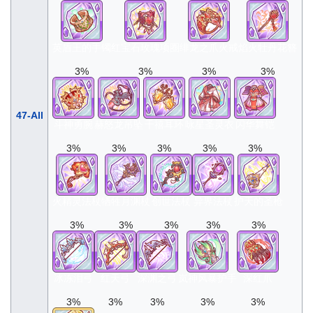
英盾王的手镯
红宝石玫瑰项圈
绯龙之爪火戒
焰火牡丹花簪
3%
3%
3%
3%
47-All
斗神勇腕
赫怒龙吊坠
千禧耳环
咏星圣灵衣
闪华舞铠
3%
3%
3%
3%
3%
火精灵法杖
牺牲月渊杖
创世法杖
异界法杖
护天的圣枪
3%
3%
3%
3%
3%
冰冻泪弓
红天弓
深渊之弓
岚神风暴护手
深红爪
3%
3%
3%
3%
3%