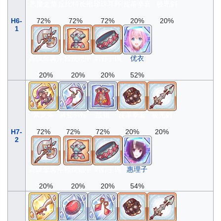
恶魔之角
丘比特长袍
珍珠耳环
皮革拳套
极光剑
H6-
72%
72%
72%
20%
20%
1
高级金属斧
轻便铠甲
刺钉手镯
优衣
20%
20%
20%
52%
紫龙斧
狮鹫羽饰
战裙
皮革拳套
极光剑
H7-
72%
72%
72%
20%
20%
2
高级金属斧
轻便铠甲
刺钉手镯
惠理子
20%
20%
20%
54%