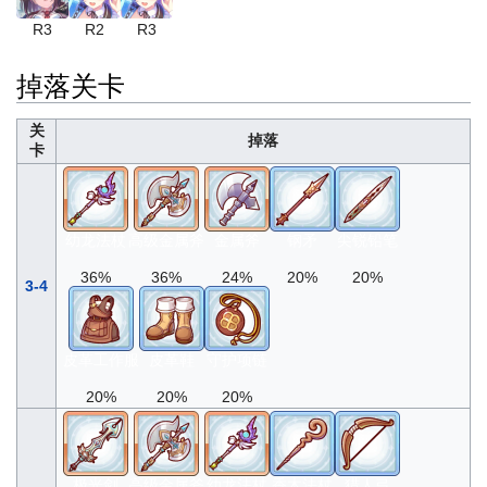
R3
R2
R3
掉落关卡
关
掉落
卡
幼龙法杖
高级金属斧
金属斧
钢矛
尖锐铅笔
36%
36%
24%
20%
20%
3-4
皮革工作服
皮革鞋
守护项链
20%
20%
20%
极光剑
高级金属斧
幼龙法杖
香木法杖
猎人弓