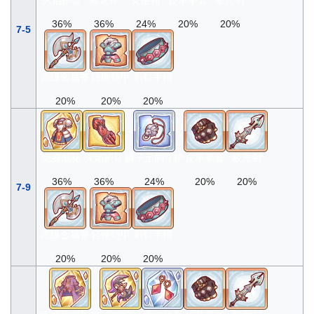
36%
36%
24%
20%
20%
7-5
高级金属斧
轻便铠甲
刺钉手镯
20%
20%
20%
隐身战裙
火焰护臂
狮子王的守护
皮革拳套
极光剑
36%
36%
24%
20%
20%
7-9
高级金属斧
轻便铠甲
刺钉手镯
20%
20%
20%