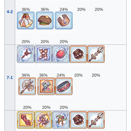
36%
36%
24%
20%
20%
4-2
旅行长袍
时尚贝雷帽
助威手镯
20%
20%
20%
恶魔之角
击剑鞋
石榴石盾
皮革拳套
极光剑
36%
36%
24%
20%
20%
7-1
高级金属斧
轻便铠甲
刺钉手镯
20%
20%
20%
火焰护臂
紫龙斧
女巫帽
皮革拳套
极光剑