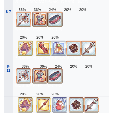
月下法衣
愤怒法杖
绯红钻石
皮革拳套
极光剑
36%
36%
24%
20%
20%
8-7
高级金属斧
轻便铠甲
刺钉手镯
20%
20%
20%
大魔导师长袍
火焰护臂
秩序法衣
皮革拳套
极光剑
8-
36%
36%
24%
20%
20%
11
高级金属斧
轻便铠甲
刺钉手镯
20%
20%
20%