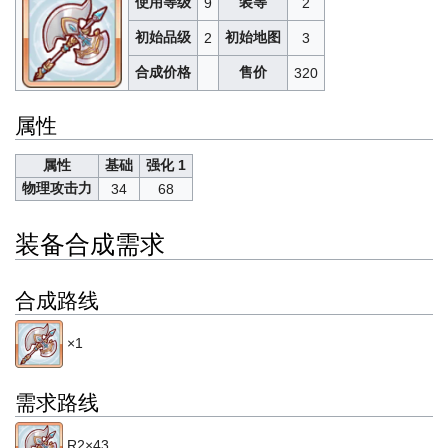
使用等级
装等
9
2
初始品级
初始地图
2
3
合成价格
售价
320
属性
属性
基础
强化 1
物理攻击力
34
68
装备合成需求
合成路线
×1
需求路线
R2×43