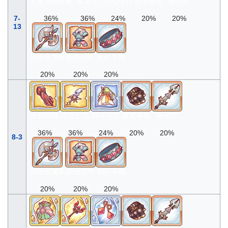
大魔导师长袍
紫龙斧
绯红钻石
皮革拳套
极光剑
7-
36%
36%
24%
20%
20%
13
高级金属斧
轻便铠甲
刺钉手镯
20%
20%
20%
火焰护臂
珍贵匕首
秩序法衣
皮革拳套
极光剑
36%
36%
24%
20%
20%
8-3
高级金属斧
轻便铠甲
刺钉手镯
20%
20%
20%