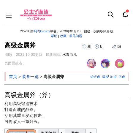
本WIKI由
呜呜kurumi
申请于2020年01月20日创建，编辑权限开放
帮助
|
收藏
|
常见问题
高级金属斧
刷
历
编
阅读
2021-10-03
更新
最新编辑:
水青虫凡
跳
跳
页面贡献者 :
到
到
导
搜
首页
>
装备一览
>
高级金属斧
短链
编
刷
历
航
索
高级金属斧（斧）
利用高级锻造技术
打造而成的战斧。
活用其重量发动攻击，
可将敌人一举歼灭。