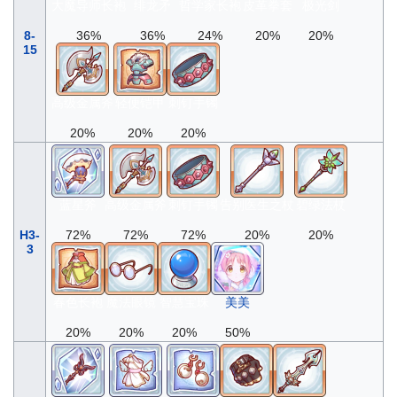
大魔导师长袍
绯龙矛
哲学家长袍
皮革拳套
极光剑
8-
36%
36%
24%
20%
20%
15
高级金属斧
轻便铠甲
刺钉手镯
20%
20%
20%
蓝星斧
高级金属斧
刺钉手镯
告别医生之杖
碧绿法杖
H3-
72%
72%
72%
20%
20%
3
春色长袍
魔法眼镜
智慧宝珠
美美
20%
20%
20%
50%