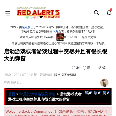
本WIKI由
陵点捌伍
于2020年12月22日申请开通，编辑权限开放，建议收藏。
本站单位与协议等翻译由
局桑
负责，相关数据基于1.12版本
欢迎加入红色警戒3Bwiki群：
851351730 一起抓虫交流
如发现相关内容有问题请通过上述QQ群询问或通过别的方式寻找一下站长
启动游戏或者游戏过程中突然并且有很长很
大的弹窗
刷
历
编
阅读
2021-07-14
更新
最新编辑:
陵点捌伍叁肆肆
跳
跳
页面贡献者 :
到
到
导
搜
编
刷
历
首页
>
常见的游戏错误及弹窗
>
启动游戏或者
航
索
游戏过程中突然并且有很长很大的弹窗
Welcome Back，Commander！ 如果是第一次来，按"Ctrl+D"可