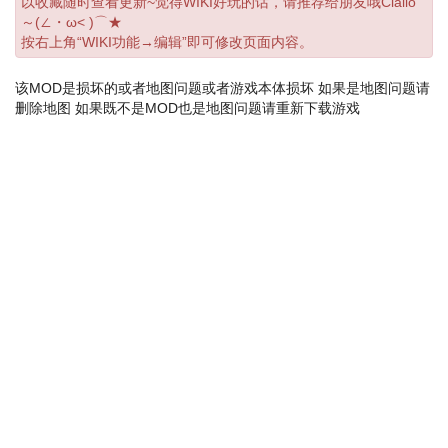
以收藏随时查看更新~觉得WIKI好玩的话，请推荐给朋友哦Ciallo
～(∠・ω< )⌒★
按右上角“WIKI功能→编辑”即可修改页面内容。
该MOD是损坏的或者地图问题或者游戏本体损坏 如果是地图问题请
删除地图 如果既不是MOD也是地图问题请重新下载游戏