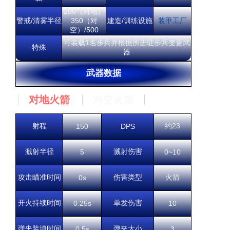
200（对地）
警戒/清雾半径
350（对
建造/训练设施
装甲工厂
空）/500
可装载1名步兵并根据所进驻步兵变更武
特殊
器
武器数据
对地火箭
对空火箭
射程
约23
150
DPS
溅射半径
溅射伤害
5
0~10
攻击瞄准时间
伤害类型
火箭
0s
开火持续时间
单发伤害
0.25s
10
弹夹装填时间
弹夹大小
0.5s
3