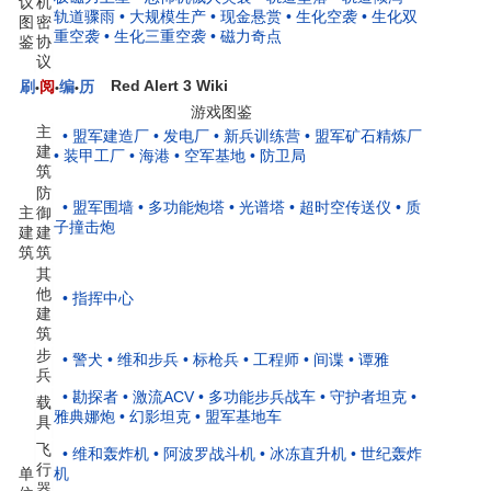
议
机
轨道骤雨
• 大规模生产
• 现金悬赏
• 生化空袭
• 生化双
图
密
重空袭
• 生化三重空袭
• 磁力奇点
鉴
协
议
Red Alert 3 Wiki
刷
阅
编
历
•
•
•
游戏图鉴
主
• 盟军建造厂
• 发电厂
• 新兵训练营
• 盟军矿石精炼厂
建
• 装甲工厂
• 海港
• 空军基地
• 防卫局
筑
防
• 盟军围墙
• 多功能炮塔
• 光谱塔
• 超时空传送仪
• 质
主
御
子撞击炮
建
建
筑
筑
其
他
• 指挥中心
建
筑
步
• 警犬
• 维和步兵
• 标枪兵
• 工程师
• 间谍
• 谭雅
兵
• 勘探者
• 激流ACV
• 多功能步兵战车
• 守护者坦克
•
载
雅典娜炮
• 幻影坦克
• 盟军基地车
具
飞
• 维和轰炸机
• 阿波罗战斗机
• 冰冻直升机
• 世纪轰炸
行
单
机
器