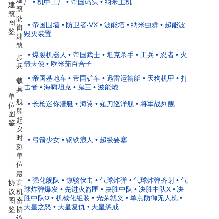
建
厂
• 机甲工厂
• 帝国码头
• 纳米主机
建
筑
筑
防
图
• 帝国围墙
• 防卫者-VX
• 波能塔
• 纳米虫群
• 超能波
御
鉴
毁灭装置
建
筑
• 爆裂机器人
• 帝国武士
• 坦克杀手
• 工兵
• 忍者
• 火
步
箭天使
• 欧米茄百合子
兵
• 帝国基地车
• 帝国矿车
• 迅雷运输艇
• 天狗机甲
• 打
载
击者
• 海啸坦克
• 鬼王
• 波能炮
具
单
舰
• 长枪迷你潜艇
• 海翼
• 薙刀巡洋舰
• 将军战列舰
位
船
图
起
鉴
义
时
• 弓箭少女
• 钢铁浪人
• 超级要塞
刻
单
位
最
• 强化舰队
• 惊骇伏击
• 气球炸弹
• 气球炸弹齐射
• 气
协
高
球炸弹爆发
• 先进火箭匣
• 决胜中队
• 决胜中队X
• 决
议
机
胜中队Ω
• 机械化组装
• 光荣就义
• 单点防御无人机
•
图
密
天皇之怒
• 天皇复仇
• 天皇惩戒
鉴
协
议