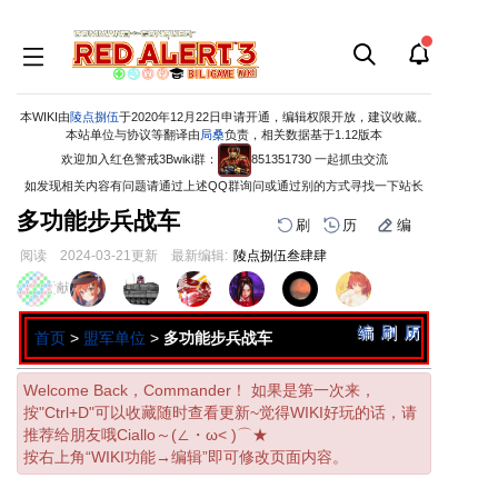
本WIKI由
陵点捌伍
于2020年12月22日申请开通，编辑权限开放，建议收藏。
本站单位与协议等翻译由
局桑
负责，相关数据基于1.12版本
欢迎加入红色警戒3Bwiki群：
851351730 一起抓虫交流
如发现相关内容有问题请通过上述QQ群询问或通过别的方式寻找一下站长
多功能步兵战车
刷
历
编
阅读
2024-03-21
更新
最新编辑:
陵点捌伍叁肆肆
跳
跳
页面贡献者 :
到
到
导
搜
编
刷
历
首页
>
盟军单位
>
多功能步兵战车
航
索
Welcome Back，Commander！ 如果是第一次来，
按"Ctrl+D"可以收藏随时查看更新~觉得WIKI好玩的话，请
推荐给朋友哦Ciallo～(∠・ω< )⌒★
按右上角“WIKI功能→编辑”即可修改页面内容。