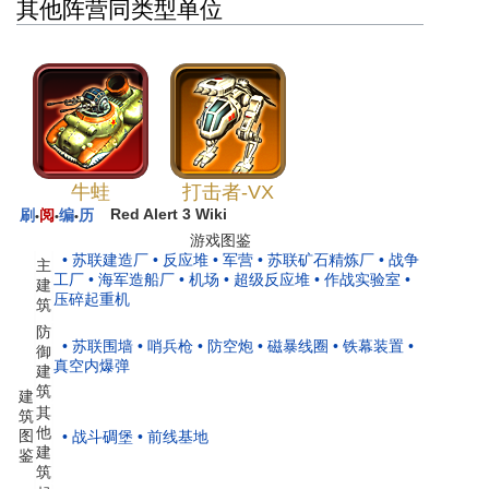
其他阵营同类型单位
牛蛙
打击者-VX
Red Alert 3 Wiki
刷
阅
编
历
•
•
•
游戏图鉴
• 苏联建造厂
• 反应堆
• 军营
• 苏联矿石精炼厂
• 战争
主
工厂
• 海军造船厂
• 机场
• 超级反应堆
• 作战实验室
•
建
压碎起重机
筑
防
• 苏联围墙
• 哨兵枪
• 防空炮
• 磁暴线圈
• 铁幕装置
•
御
真空内爆弹
建
筑
建
其
筑
他
图
• 战斗碉堡
• 前线基地
建
鉴
筑