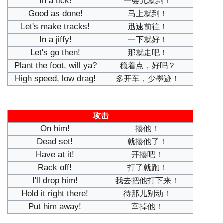
In a tick!
一会儿就到！
Good as done!
马上就到！
Let's make tracks!
迅速前往！
In a jiffy!
一下就好！
Let's go then!
那就走吧！
Plant the foot, will ya?
稳着点，好吗？
High speed, low drag!
多开车，少墨迹！
攻击
On him!
揍他！
Dead set!
就揍他了！
Have at it!
开揍吧！
Rack off!
打了就跑！
I'll drop him!
我去把他打下来！
Hold it right there!
待那儿别动！
Put him away!
宰掉他！