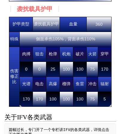
袭扰载具护甲
护甲类型
袭扰载具护甲
血量
360
特殊
侧面承伤105%，背面承伤110%
肉搏
狙击
枪弹
机炮
破片
火箭
穿甲
0
0
25
100
100
75
170
伤害
修正
比
光谱
电击
高爆
榴弹
鱼雷
冲击
辐射
170
170
100
100
100
75
5
关于IFV各类武器
篇幅过长，专门开了一个专栏讲IFV的各类武器，详情点击