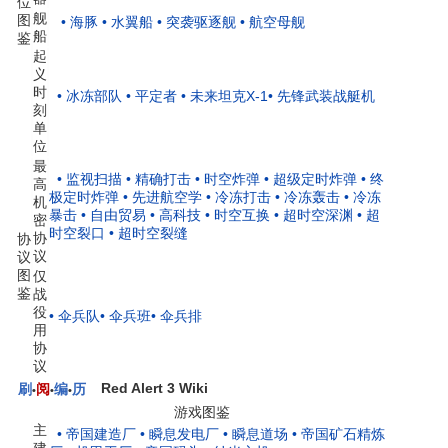
位
舰
图
• 海豚
• 水翼船
• 突袭驱逐舰
• 航空母舰
船
鉴
起
义
时
• 冰冻部队
• 平定者
• 未来坦克X-1
• 先锋武装战艇机
刻
单
位
最
• 监视扫描
• 精确打击
• 时空炸弹
• 超级定时炸弹
• 终
高
极定时炸弹
• 先进航空学
• 冷冻打击
• 冷冻轰击
• 冷冻
机
暴击
• 自由贸易
• 高科技
• 时空互换
• 超时空深渊
• 超
密
时空裂口
• 超时空裂缝
协
协
议
议
图
仅
鉴
战
役
• 伞兵队
• 伞兵班
• 伞兵排
用
协
议
Red Alert 3 Wiki
刷
阅
编
历
•
•
•
游戏图鉴
主
• 帝国建造厂
• 瞬息发电厂
• 瞬息道场
• 帝国矿石精炼