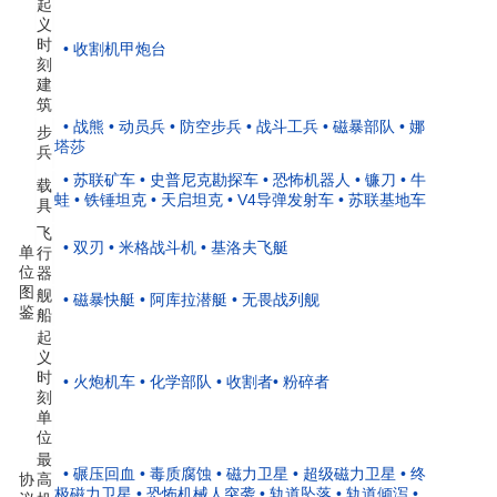
起
义
时
• 收割机甲炮台
刻
建
筑
• 战熊
• 动员兵
• 防空步兵
• 战斗工兵
• 磁暴部队
• 娜
步
塔莎
兵
• 苏联矿车
• 史普尼克勘探车
• 恐怖机器人
• 镰刀
• 牛
载
蛙
• 铁锤坦克
• 天启坦克
• V4导弹发射车
• 苏联基地车
具
飞
• 双刃
• 米格战斗机
• 基洛夫飞艇
单
行
位
器
图
舰
• 磁暴快艇
• 阿库拉潜艇
• 无畏战列舰
鉴
船
起
义
时
• 火炮机车
• 化学部队
• 收割者
• 粉碎者
刻
单
位
最
• 碾压回血
• 毒质腐蚀
• 磁力卫星
• 超级磁力卫星
• 终
协
高
极磁力卫星
• 恐怖机械人突袭
• 轨道坠落
• 轨道倾泻
•