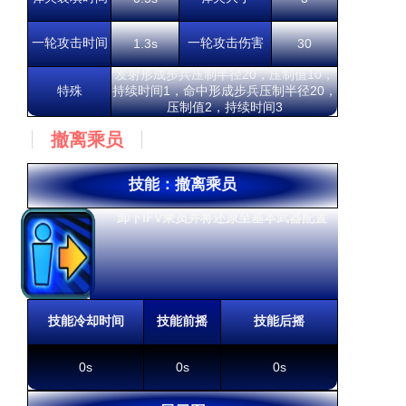
一轮攻击时间
一轮攻击伤害
1.3s
30
发射形成步兵压制半径20，压制值10，
特殊
持续时间1，命中形成步兵压制半径20，
压制值2，持续时间3
撤离乘员
技能：撤离乘员
卸下IFV乘员并将还原至基本武器配置
技能冷却时间
技能前摇
技能后摇
0s
0s
0s