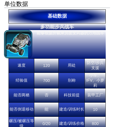
单位数据
基础数据
多功能步兵战车
能够根据所载乘员改变武器的万用战车
防空/步兵
速度
用处
120
支援
小车、
经验值
别称
IFV、小萝
700
莉
能否两栖
否
科技前提
装甲工厂
能否倒退移动
能
建造/训练时长
10
碾压/被碾压等
建造/训练价格
0/20
800
级